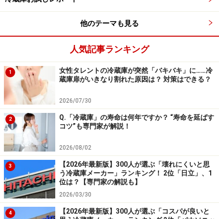
買い忘れ防止機能も大きな魅力です。
他のテーマも見る
圧倒的な1位となったパナソニックは、70年以上に及ぶ
製造の歴史に裏打ちされた「道具としての完成度」が群
人気記事ランキング
を抜いています。手が届きにくい最上段の奥にコンプレ
女性タレントの冷蔵庫が突然「バキバキ」に……冷
1
ッサーを配置する独自の「トップユニット方式」によ
蔵庫扉がいきなり割れた原因は？ 対策はできる？
り、下段の野菜室や冷凍室の容量を拡大。引き出しが
2026/07/30
100％全開する「ワンダフルオープン」と相まって、奥
の食材を死蔵させない使い勝手の良さは唯一無二です。
Q.「冷蔵庫」の寿命は何年ですか？ “寿命を延ばす
2
コツ”も専門家が解説！
また、解凍の手間なく包丁で切れる「微凍結パーシャ
2026/08/02
ル」や、庫内の清潔を保つ「ナノイー」など、忙しい日
【2026年最新版】300人が選ぶ「壊れにくいと思
3
常をサポートする機能も充実しています。洗練されたフ
う冷蔵庫メーカー」ランキング！ 2位「日立」、1
位は？【専門家の解説も】
ラットデザインはキッチンのインテリアを選ばず、機能
2026/03/30
性と美しさ、そして長期的な信頼性を求める全ての人に
【2026年最新版】300人が選ぶ「コスパが良いと
自信を持っておすすめできるブランドです。
4