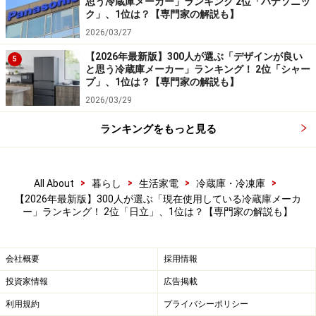
思う冷蔵庫メーカー」ランキング 2位「パナソニッ
ク」、1位は？【専門家の解説も】
＞10位までの全ランキング結果を見る
2026/03/27
【安蔵 靖志プロフィール】
【2026年最新版】300人が選ぶ「デザインが良い
5
と思う冷蔵庫メーカー」ランキング！ 2位「シャー
家電エバンジェリストであり、家電製品総合アドバイザ
プ」、1位は？【専門家の解説も】
ー。デジタル家電や生活家電に関連する記事を執筆する
2026/03/29
ほか、家電のスペシャリストとしてテレビやラジオ、新
ランキングをもっと見る
聞、雑誌など多数のメディアに出演。ラジオ番組の家電
コーナーの構成なども手がける。All About デジタル・家
電ガイド。
>
>
>
>
All About
暮らし
生活家電
冷蔵庫・冷凍庫
＜調査概要＞
【2026年最新版】300人が選ぶ「現在使用している冷蔵庫メーカ
ー」ランキング！ 2位「日立」、1位は？【専門家の解説も】
・調査名：冷蔵庫に関するアンケート
・調査方法：インターネットアンケート
・調査期間：2026年2月20日
会社概要
採用情報
・調査対象：全国10～70代の300人（女性：208人、男
投資家情報
広告掲載
性：87人、回答しない：5人）
利用規約
プライバシーポリシー