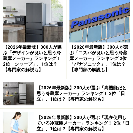
「チルド室にお肉や魚を入れておくと賞味期限
よりも長く鮮度が保たれるため、とても便利で
す。実際に劣化することなく食することが可能
でした」（30代女性／埼玉県）
「省エネ設計により消費電力が抑えられてお
【2026年最新版】300人が選
【2026年最新版】300人が選
り、環境にも家計にもやさしいと感じたため、
ぶ「デザインが良いと思う冷
ぶ「コスパが良いと思う冷蔵
パナソニックを選びました」（20代男性／福井
蔵庫メーカー」ランキング！
庫メーカー」ランキング 2位
2位「シャープ」、1位は？
「パナソニック」、1位は？
県）
【専門家の解説も】
【専門家の解説も】
「冷蔵・冷凍の温度が安定していて、野菜やお
肉、魚など食材が長持ちするのが助かります」
【2026年最新版】300人が選ぶ「高機能だと
（20代女性／大阪府）
思う冷蔵庫メーカー」ランキング！ 2位「日
立」、1位は？【専門家の解説も】
専門家の解説
【2026年最新版】300人が選ぶ「現在使用し
ている冷蔵庫メーカー」ランキング！ 2位「日
1位、2位に選ばれた「パナソニック」「日立」につい
立」、1位は？【専門家の解説も】