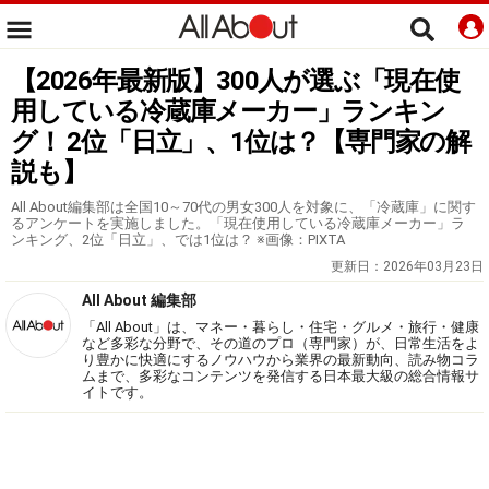
【2026年最新版】300人が選ぶ「現在使
用している冷蔵庫メーカー」ランキン
グ！ 2位「日立」、1位は？【専門家の解
説も】
All About編集部は全国10～70代の男女300人を対象に、「冷蔵庫」に関す
るアンケートを実施しました。「現在使用している冷蔵庫メーカー」ラ
ンキング、2位「日立」、では1位は？ ※画像：PIXTA
更新日：
2026年03月23日
All About 編集部
「All About」は、マネー・暮らし・住宅・グルメ・旅行・健康
など多彩な分野で、その道のプロ（専門家）が、日常生活をよ
り豊かに快適にするノウハウから業界の最新動向、読み物コラ
ムまで、多彩なコンテンツを発信する日本最大級の総合情報サ
イトです。