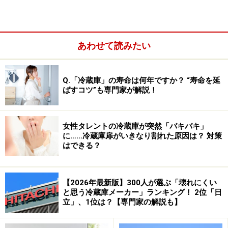
1位：パナソニック ／ 115票
あわせて読みたい
2位に大差をつけて1位に輝いたのはパナソニック。初号
機発売から70年の歴史に基づく確かな品質と、「使いや
Q.「冷蔵庫」の寿命は何年ですか？ “寿命を延
すい大容量」や「すばやく冷凍」など日々の使いやすさ
ばすコツ”も専門家が解説！
が特徴です。
女性タレントの冷蔵庫が突然「バキバキ」
回答者にパナソニックを選んだ理由を聞くと、以下のよ
に……冷蔵庫扉がいきなり割れた原因は？ 対策
はできる？
うな声が寄せられました。
【2026年最新版】300人が選ぶ「壊れにくい
「省エネ性能が高く静音で使いやすい上、収納
と思う冷蔵庫メーカー」ランキング！ 2位「日
が工夫されていて食材を整理しやすいところで
立」、1位は？【専門家の解説も】
す。デザインもシンプルでキッチンに馴染む」
（30代男性／埼玉県）