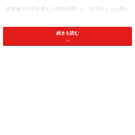
回答者に日立を選んだ理由を聞くと、以下のような声が
寄せられました。
続きを読む
「冷蔵庫、冷凍庫、野菜庫の大きさのバランス
がよかったから、日立にしました」（40代女性
／神奈川県）
「自分の欲しい機能や容量と値段が合致したか
らです」（40代女性／北海道）
「日立は省エネ性能や使い勝手の良さ、品質の
高さで評価が高く、長く安心して使える製品が
多いと感じているので、ずっと日立を買ってい
ます」（30代女性／岩手県）
「真空チルド機能によって肉や魚の鮮度を保ち
やすい点と省エネ性能の評価が高い点に魅力を
感じて購入しました」（40代女性／愛知県）