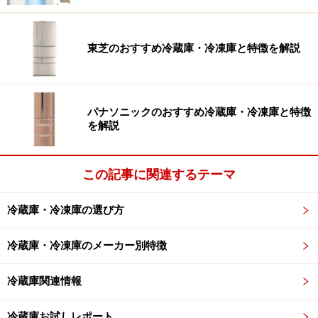
て、家電ガイドの安蔵さんにお聞きしました。
安蔵
：日立の冷蔵庫が支持される最大の理由は“鮮度保持
東芝のおすすめ冷蔵庫・冷凍庫と特徴を解説
技術”にあるでしょう。象徴的な「真空チルド」は、ルー
ム内を約0.8気圧の真空状態にすることで酸化を抑え、肉
や魚の鮮度と食感を劇的に長持ちさせます。また、アル
パナソニックのおすすめ冷蔵庫・冷凍庫と特徴
ミトレイで素早く凍らせる「デリシャス冷凍」は、解凍
を解説
時のドリップを抑えてうまみを逃しません。
この記事に関連するテーマ
日立は真空チルドをいったんやめて、冷蔵室全体をチル
ドルームにする「まるごとチルド」にシフトしました
冷蔵庫・冷凍庫の選び方
が、最新モデルで数年ぶりに真空チルドを復活させまし
た。やはり多くの消費者から高評価を寄せられていたこ
冷蔵庫・冷凍庫のメーカー別特徴
とから、復活に至ったのではないかと思います。
冷蔵庫関連情報
近年は「冷蔵庫カメラ」搭載モデルを強化しており、外
冷蔵庫お試しレポート
出先からスマホで庫内を確認できるなど、ITを活用した