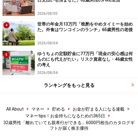
日支払いも済ませた」62歳男性のFIRE生活
商品や投資行動を推奨するものではありません。
投資や資産運用に関する最終的なご判断はご自身の責任において
2026/08/05
行ってください。
掲載情報の正確性・完全性については十分に配慮しております
世帯の年金月13万円「晩酌をやめタイミーを始め
が、その内容を保証するものではなく、これに基づく損失・損害
4
た。外食はワンコインのランチ」65歳男性の老後
などについて当社は一切の責任を負いません。
最新の情報や詳細については、必ず各金融機関やサービス提供者
の公式情報をご確認ください。
2026/08/04
ゆうちょの定額貯金に77万円「現金の安心感は何
5
【編集部からのお知らせ】
ものにも代えがたい」リスク資産なし・46歳女性
・「家計」について、
アンケート（2026/8/31まで）
を実施
の考え
中です！
2026/08/04
※抽選で20名にAmazonギフト券1000円分プレゼント
※謝礼付きの限定アンケートやモニター企画に参加が可能に
ランキングをもっと見る
なります
>
>
>
>
All About
マネー
貯める
お金が貯まる人になる連載
>
マネーtips！お金持ちになるための365日
32歳男性「離れていても親孝行ができる」6000円相当のカタログギ
フトが届く株主優待