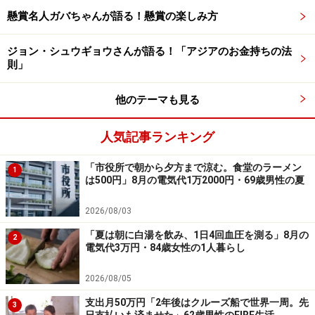
のAmazonギフト券をもれなくプレゼント
懸賞名人ガバちゃんが語る！懸賞の楽しみ方
ーーーーーーーーーーーーーーーー
ジョン・シュウギョウさんが語る！「アジアのお金持ちの法
則」
※本文カッコ内の回答者コメントは原文に準拠していま
す
他のテーマも見る
※エピソードは投稿者の当時のものです。現在とはサー
ビスや金額などの情報が異なることがございます
人気記事ランキング
※投稿エピソードのため、内容の正確性を保証するもの
ではございません
「市役所で朝から夕方まで涼む。食堂のラーメン
1
は500円」8月の電気代1万2000円・69歳男性の夏
※特定銘柄について、投資の勧誘を目的としたものでは
ございません。資産運用、投資はリスクを伴います。投
2026/08/03
資に関する最終判断は、御自身の責任でお願いします
「夏は朝に白湯を飲み、1日4回血圧を測る」8月の
2
電気代3万円・84歳女性の1人暮らし
2026/08/05
※記事内容は執筆時点のものです。最新の内容をご確認くださ
い。
支出月50万円「2年後はクルーズ船で世界一周。先
3
本記事の内容は一般的な情報提供を目的としており、特定の金融