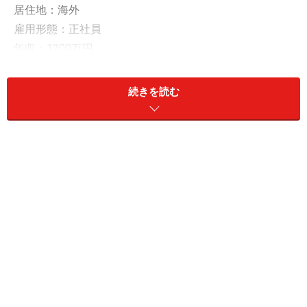
居住地：海外
雇用形態：正社員
年収：1200万円
現預金：30万円、リスク資産：4700万円
続きを読む
■リスク資産内訳
・投資信託
・日本株
など
「おすすめ優待銘柄はヒューリック」
投資歴は「約8年」、投資信託や日本株を中心に運用し
ているという30代の投稿者男性。