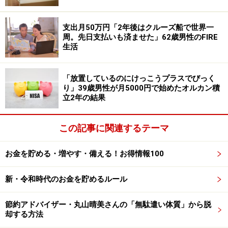
った」経験があったと明かしています。
支出月50万円「2年後はクルーズ船で世界一
なお、ヒューリック以外に気に入っている優待銘柄とし
周。先日支払いも済ませた」62歳男性のFIRE
ては、100株以上を1年以上保有するとクオカードなどが
生活
受け取れる「
キリンホールディングス＜2503＞
」も挙げ
た投稿者。
「放置しているのにけっこうプラスでびっく
り」39歳男性が月5000円で始めたオルカン積
優待銘柄を保有してよかった点については、「現在、自
立2年の結果
身が海外勤務中のため、実家の母が自分の代わりに受け
取る商品を選んでいる。『これを選んだよ』『次回はこ
この記事に関連するテーマ
れがいいな』『これはおいしくなかった』などと、優待
が会話のきっかけになっている。離れていても、定期的
お金を貯める・増やす・備える！お得情報100
に親孝行ができる点がいい」とコメントされていまし
新・令和時代のお金を貯めるルール
た。
※皆さんの買ってよかった株主優待エピソードを
こちら
節約アドバイザー・丸山晴美さんの「無駄遣い体質」から脱
却する方法
からぜひお寄せください。エピソードの採用で3000円分