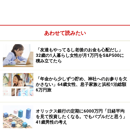
あわせて読みたい
「友達もやってるし老後のお金も心配だし」
32歳の1人暮らし女性が月1万円をS&P500に
積み立てたら
株主優待目的で最も買ってよかった銘柄は、
ヒューリッ
ク＜3003＞
だそうです。
「年金から少しずつ貯め、神社へのお参りを欠
300株以上を2年以上保有することでもらえる優待の内容
かさない」64歳女性、息子家族と浜松1泊総額
6万円旅
は「3000円相当のグルメカタログギフト、もしくは3000
円分のヒューリックホテルグループ施設ご利用券」から
好きな組み合わせで2点（計6000円相当）。「優待の内
オリックス銀行の定期に6000万円「日経平均
容に加えて、PBR（企業の純資産に対して、株価が何倍
を見て投資したくなる。でもバブルだと思う」
41歳男性の考え
まで評価されているかを示す指標）とPER（企業の利益