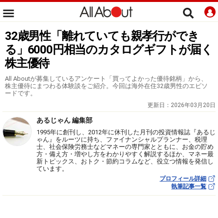
32歳男性「離れていても親孝行ができ
る」6000円相当のカタログギフトが届く
株主優待
All Aboutが募集しているアンケート「買ってよかった優待銘柄」から、
株主優待にまつわる体験談をご紹介。今回は海外在住32歳男性のエピソ
ードです。
更新日：
2026年03月20日
あるじゃん 編集部
1995年に創刊し、2012年に休刊した月刊の投資情報誌『あるじ
ゃん』をルーツに持ち、ファイナンシャルプランナー、税理
士、社会保険労務士などマネーの専門家とともに、お金の貯め
方・備え方・増やし方をわかりやすく解説するほか、マネー最
新トピックス、おトク・節約コラムなど、役立つ情報を発信し
ています。
プロフィール詳細
執筆記事一覧