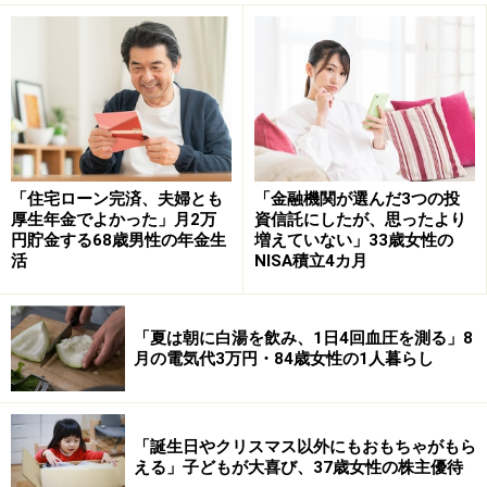
に対して、株価が何倍まで買われているかを示す指標）
を確認して購入し、すでに6年以上保有」しているとの
こと。
カタログを初めて受け取った際には、「こんなに幅広い
バリエーションから選べるんだと驚いた」そうで、実際
には「食品が多いので、（実家の）家族のため」に活用
「住宅ローン完済、夫婦とも
「金融機関が選んだ3つの投
していると言います。
厚生年金でよかった」月2万
資信託にしたが、思ったより
円貯金する68歳男性の年金生
増えていない」33歳女性の
これまで「インカムゲイン（資産を保有していることで
活
NISA積立4カ月
継続的に得られる収益）＋優待で、大きな恩恵を受けて
いる」と、満足度は高いようです。
「夏は朝に白湯を飲み、1日4回血圧を測る」8
月の電気代3万円・84歳女性の1人暮らし
「優待が会話のきっかけになっている」
日ごろ優待銘柄を選ぶ際には、優待内容が「自分のニー
「誕生日やクリスマス以外にもおもちゃがもら
ズと合致しているか」を重視しているそう。その背景に
える」子どもが大喜び、37歳女性の株主優待
は、優待を受け取っても「価値を感じることができなか