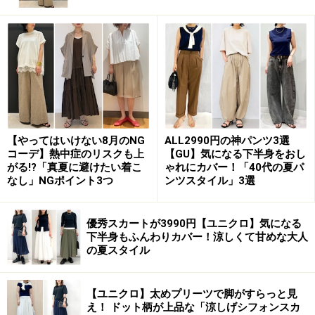
ーズンのラインアップを見たときに、まず手に入れたい
と思ったパンツです。
カラバリはブラック、オフホワイト、写真のブラウンの
計3色。
【やってはいけない8月のNG
ALL2990円の神パンツ3選
「コントワー・デ・コトニエ」とのコラボアイテムは、フレ
コーデ】熱中症のリスクも上
【GU】気になる下半身をおし
ンチシックなテイストで大人におすすめ
がる!?「真夏に避けたい着こ
ゃれにカバー！「40代の夏パ
なし」NGポイント3つ
ンツスタイル」3選
写真のタグが示している通り、こちらは「ユニクロ」と
「コントワー・デ・コトニエ」とのコラボアイテム。シ
優秀スカートが3990円【ユニクロ】気になる
ンプルな中にもフレンチシックなテイストが感じられ、
下半身もふんわりカバー！涼しくて甘めな大人
大人の女性のデイリーコーデにいちおしのコラボです。
の夏スタイル
フロント部分は、写真のようにボタン＆ファスナーです
【ユニクロ】太めプリーツで脚がすらっと見
え！ ドット柄が上品な「涼しげシフォンスカ
っきりとしたつくりになっています。