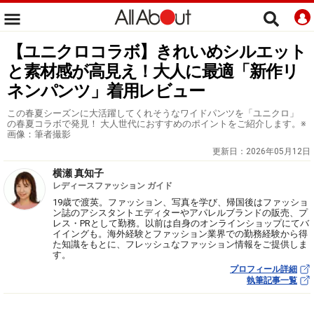
【ユニクロコラボ】きれいめシルエット
と素材感が高見え！大人に最適「新作リ
ネンパンツ」着用レビュー
この春夏シーズンに大活躍してくれそうなワイドパンツを「ユニクロ」
の春夏コラボで発見！ 大人世代におすすめのポイントをご紹介します。※
画像：筆者撮影
更新日：
2026年05月12日
横瀬 真知子
レディースファッション ガイド
19歳で渡英。ファッション、写真を学び、帰国後はファッショ
ン誌のアシスタントエディターやアパレルブランドの販売、プ
レス・PRとして勤務。以前は自身のオンラインショップにてバ
イイングも。海外経験とファッション業界での勤務経験から得
た知識をもとに、フレッシュなファッション情報をご提供しま
す。
プロフィール詳細
執筆記事一覧