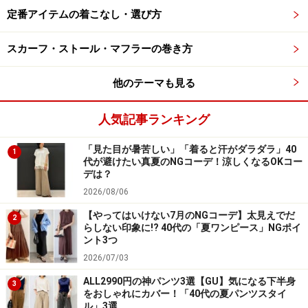
定番アイテムの着こなし・選び方
も涼しく快適にはけそうだなと思いました。
スカーフ・ストール・マフラーの巻き方
リネン混でも透けないのが高ポイントです
他のテーマも見る
リネン素材が多く使われていると天然素材ゆえの目の粗
さで、ものによっては透けてしまうこともあるのです
人気記事ランキング
が、こちらは指をかざしてみても透けず、安心です。ま
た、とても軽い生地なので、ストレスなくはけるのも高
「見た目が暑苦しい」「着ると汗がダラダラ」40
1
代が避けたい真夏のNGコーデ！涼しくなるOKコー
ポイントです。
デは？
2026/08/06
太めのまま、“すとん”ときれいに落ちる絶
【やってはいけない7月のNGコーデ】太見えでだ
2
妙シルエット
らしない印象に!? 40代の「夏ワンピース」NGポイ
ント3つ
2026/07/03
ALL2990円の神パンツ3選【GU】気になる下半身
3
すとんと落ちてきれい見えする絶妙なワイドシルエットが大
をおしゃれにカバー！「40代の夏パンツスタイ
人向け
ル」3選