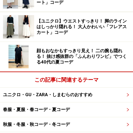
ート」コーデ
ウエストの後ろはゴム製で、はき心地も抜群です
【ユニクロ】ウエストすっきり！ 脚のライン
はしっかり隠れる！ 大人かわいい「フレアス
ウエストの後ろ部分はゴム製になっていて、楽ちんには
カート」コーデ
けるのがうれしいポイント。
顔もおなかもすっきり見え！ 二の腕も隠れ
蒸し暑い季節も快適なリネンブレンド素材
る！ 抜け感抜群の「ふんわりワンピ」でつく
が「買い！」
る40代の夏コーデ
この記事に関連するテーマ
リネン50％・コットン50％で、暑いシーズンにも涼しくはけ
ユニクロ・GU・ZARA・しまむらのおすすめ
ます
購入の決め手になったのは、アイテム名にもある「リネ
春服・夏服・春コーデ・夏コーデ
ンブレンド素材」。リネン50％、コットン50％の構成で
天然素材を使用しているため、通気性が高いうえに肌触
秋服・冬服・秋コーデ・冬コーデ
りも気持ちがよく、梅雨から猛暑までの蒸し暑い季節に