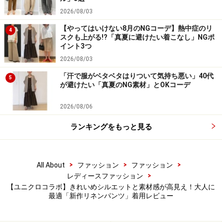
2026/08/03
形は、裾に向かって広がらず、程よい太さをキープした
まま下にすとんと落ちるワイドストレート。このシルエ
【やってはいけない8月のNGコーデ】熱中症のリ
4
スクも上がる!?「真夏に避けたい着こなし」NGポ
ットが本当に絶妙で、お仕事コーデやきちんとした場に
イント3つ
はいていけそうな上品さがあります。
2026/08/03
「汗で服がベタベタはりついて気持ち悪い」40代
5
が避けたい「真夏のNG素材」とOKコーデ
横から見たときでも、下半身のラインを拾わない絶妙な太さ
2026/08/06
が◎
ランキングをもっと見る
サイドから見てみても、気になるヒップまわりや足の付
け根まわりには十分にゆとりがあるため、ラインを拾わ
ない形が本当に優秀。
>
>
>
All About
ファッション
ファッション
>
レディースファッション
少し赤みを帯びたようなブラウンの色味も、抜け感があ
【ユニクロコラボ】きれいめシルエットと素材感が高見え！大人に
最適「新作リネンパンツ」着用レビュー
って春夏らしい着こなしにぴったり。こちらの着こなし
ではライトブルーのリブニットを合わせて、清涼感のあ