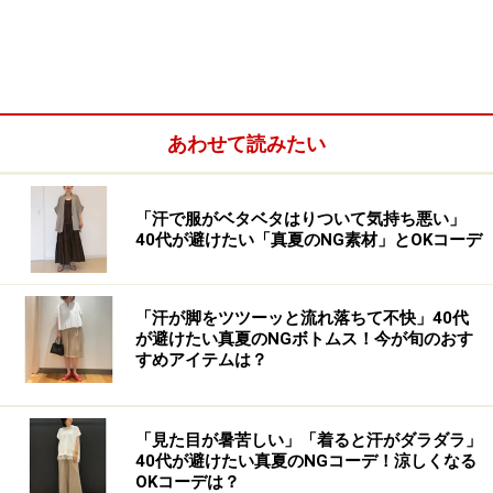
ユニクロ リネンブレンドストレートパンツ 4990円（税
込）
あわせて読みたい
「汗で服がベタベタはりついて気持ち悪い」
40代が避けたい「真夏のNG素材」とOKコーデ
「汗が脚をツツーッと流れ落ちて不快」40代
が避けたい真夏のNGボトムス！今が旬のおす
すめアイテムは？
「リネンブレンドストレートパンツ」（税込4990円）
は、はき心地、素材、シルエットと、大人の女性にうれ
「見た目が暑苦しい」「着ると汗がダラダラ」
40代が避けたい真夏のNGコーデ！涼しくなる
しいポイントがしっかり押さえられているパンツ。今シ
OKコーデは？