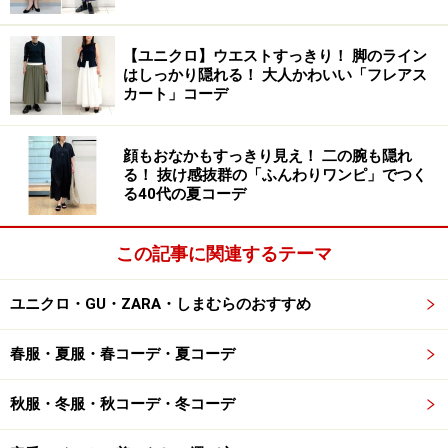
ユニクロ ポケッタブルUVカットパーカ／NANODESIGN
3990円（税込）
【ユニクロ】ウエストすっきり！ 脚のライン
「ポケッタブルUVカットパーカ／NANODESIGN」（税込
はしっかり隠れる！ 大人かわいい「フレアス
3990円）は、普段使いからスポーツ観戦、アウトドア、
カート」コーデ
旅行など、いろいろなシーンで頼りになる軽量アウター
です。小雨程度の水をはじく撥水加工がされていて、汚
顔もおなかもすっきり見え！ 二の腕も隠れ
る！ 抜け感抜群の「ふんわりワンピ」でつく
れにも強く、今の時期は花粉から身を守るのにも役立っ
る40代の夏コーデ
てくれそうです。
この記事に関連するテーマ
UPF50+の紫外線カット効果があり、フードの部分には
前つばがついているため、顔まわりのカバー力もアッ
ユニクロ・GU・ZARA・しまむらのおすすめ
プ。携帯時に便利な収納袋もついていて、ホワイト、グ
レー、ブラック、ピンク、グリーン、写真のブルーの計
春服・夏服・春コーデ・夏コーデ
6色展開です。
秋服・冬服・秋コーデ・冬コーデ