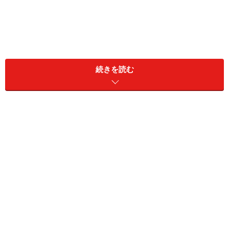
続きを読む
1. 襟の切り替えが目をひく「ショート丈ア
ウター」
ユニクロ ユーティリティショートジャケット 6990円（税
込）
コーデュロイ素材の襟が目をひく「ユーティリティショ
ートジャケット」（税込6990円）は、適度なハリ感があ
って高見えするアイテムです。生地にはウォッシュ加工