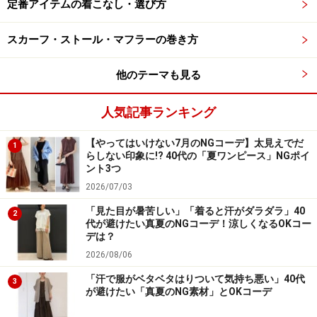
定番アイテムの着こなし・選び方
白アウターはどんな着こなしにも合わせやすく重宝します
出典：StyleHint
スカーフ・ストール・マフラーの巻き方
スポーティーなアウターを大人っぽく着たいときには、
黒や白などのモノトーンカラーから選ぶとカジュアル度
他のテーマも見る
を抑えてくれます。特に春夏シーズンは、写真のような
人気記事ランキング
ホワイトがいちおし。顔を明るく見せつつ、どんなカラ
ーにも合わせやすくて万能です。
【やってはいけない7月のNGコーデ】太見えでだ
1
らしない印象に!? 40代の「夏ワンピース」NGポイ
ント3つ
3. メンズライクでおしゃれに決まる「ハリ
2026/07/03
ントンジャケット」
「見た目が暑苦しい」「着ると汗がダラダラ」40
2
代が避けたい真夏のNGコーデ！涼しくなるOKコー
デは？
ユニクロ ハリントンジャケット​​ 6990円（税込）
2026/08/06
「ハリントンジャケット」​​（税込6990円）は、ショート
「汗で服がベタベタはりついて気持ち悪い」40代
3
丈かつ身幅がゆったりとしたリラックスシルエットで、
が避けたい「真夏のNG素材」とOKコーデ
日常使いにぴったりのジップアップアウター。ラグラン