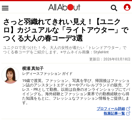
さっと羽織れてきれい見え！【ユニク
ロ】カジュアルな「ライトアウター」で
つくる大人の春コーデ3選
ユニクロで見つけた！ 今、大人の女性が着たい「トレンドアウター」で
つくる春コーデをご紹介します。※サムネイル画像：StyleHint
更新日：
2026年03月18日
横瀬 真知子
レディースファッション ガイド
19歳で渡英。ファッション、写真を学び、帰国後はファッショ
ン誌のアシスタントエディターやアパレルブランドの販売、プ
レス・PRとして勤務。以前は自身のオンラインショップにてバ
イイングも。海外経験とファッション業界での勤務経験から得
た知識をもとに、フレッシュなファッション情報をご提供しま
す。
プロフィール詳細
執筆記事一覧