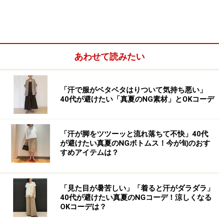
を施したコットン素材を使用。裏地はチェック柄で、袖
口を折り返すとアクセントになってアレンジも楽しめま
す。
あわせて読みたい
フロント部分はジップアップの上からボタンで留めるデ
ザインで、見た目がスマートなのもきれいめに着られる
「汗で服がベタベタはりついて気持ち悪い」
ポイント。カラバリは写真のカーキに加えて、ベージ
40代が避けたい「真夏のNG素材」とOKコーデ
ュ、ブラックの計3色です。
「汗が脚をツツーッと流れ落ちて不快」40代
が避けたい真夏のNGボトムス！今が旬のおす
すめアイテムは？
「見た目が暑苦しい」「着ると汗がダラダラ」
40代が避けたい真夏のNGコーデ！涼しくなる
OKコーデは？