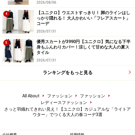
2026/08/06
スリーブで肩まわりにゆとりがあるため、羽織りやすい
デザインです。
【ユニクロ】ウエストすっきり！ 脚のラインはし
4
っかり隠れる！ 大人かわいい「フレアスカート」
コーデ
ハリントンジャケットとは元々、英国でゴルフジャケッ
2026/07/31
トとして開発された歴史を持つアイテム。カジュアルな
優秀スカートが3990円【ユニクロ】気になる下半
5
中に上品さが感じられ、メンズライクなおしゃれが好き
身もふんわりカバー！涼しくて甘めな大人の夏ス
タイル
な女性にもおすすめです。
2026/07/31
カラバリはブラック、写真のベージュ、オリーブの3色
ランキングをもっと見る
展開。裏地がそれぞれ、表地のカラーに合わせたチェッ
ク柄になっていて、脱いでもおしゃれなところもうれし
>
>
>
All About
ファッション
ファッション
いですね。
>
レディースファッション
さっと羽織れてきれい見え！【ユニクロ】カジュアルな「ライトア
ウター」でつくる大人の春コーデ3選
ユニセックスなデザインはテイストを選ばず着まわせます
出典：StyleHint
会社概要
採用情報