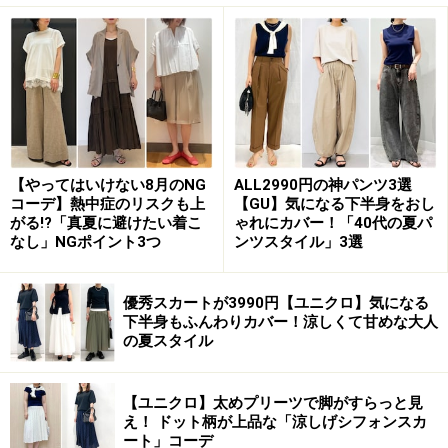
ベージュ＆白で春らしい爽やかな着こなしに 出典：
StyleHint
【やってはいけない8月のNG
ALL2990円の神パンツ3選
写真はベージュのジャケットに白のパンツを合わせた、
コーデ】熱中症のリスクも上
【GU】気になる下半身をおし
春らしい爽やかな配色のコーディネート。フロント部分
がる!?「真夏に避けたい着こ
ゃれにカバー！「40代の夏パ
なし」NGポイント3つ
ンツスタイル」3選
には上からも横からも手が入る二重ポケットがついてお
り、スマホが出し入れしやすいのもメリットです。
優秀スカートが3990円【ユニクロ】気になる
下半身もふんわりカバー！涼しくて甘めな大人
2. 花粉対策にも！ 撥水効果のある「UVカッ
の夏スタイル
トパーカ」
【ユニクロ】太めプリーツで脚がすらっと見
え！ ドット柄が上品な「涼しげシフォンスカ
ート」コーデ