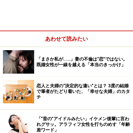
あなたがしたいのは「恋」それとも「結婚」？
あわせて読みたい
「最後の恋」というシチュエーションに萌える心理
大人の「自由」には「責任」が伴う
「まさか私が……」妻の不倫は“恋”ではない。
既婚女性が一線を越える「本当のきっかけ」
理解されなくていい。大人にとっての恋愛は「趣味」の
1つ
恋人と夫婦の“決定的な違い”とは？ 3度の結婚
で筆者がたどり着いた、「幸せな夫婦」のカタ
アラフィフ世代の恋愛とは？
チ
そんなアラフィフ世代の恋愛には、大きく分けて2つの
展開があります。
「“昔の”アイドルみたい」イケメン後輩に言わ
れグサッ。アラフィフ女性を打ちのめす「年齢
差ワード」