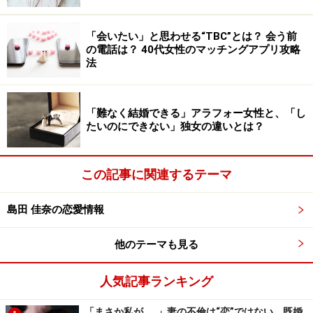
あなたがしたいのは「恋」それとも「結
「会いたい」と思わせる“TBC”とは？ 会う前
婚」？
の電話は？ 40代女性のマッチングアプリ攻略
法
アラフィフ女性の恋愛を語る上で、まずクリアにしてお
きたいのが、「恋」と「結婚」の境界線です。
「難なく結婚できる」アラフォー女性と、「し
たいのにできない」独女の違いとは？
20代や30代の恋愛は、しばしば「結婚」というゴールを
見据えたものでした。恋に落ちることと、将来を共にす
るパートナーを探すことは、ほぼ同義だったかもしれま
この記事に関連するテーマ
せん。しかし、すでに結婚を経験し「家庭」という形を
築いているアラフィフ女性に「恋愛＝結婚」の方程式は
島田 佳奈の恋愛情報
当てはまりません。
他のテーマも見る
既婚女性の場合、たとえ夫婦関係が冷え切っていたとし
人気記事ランキング
ても、経済的な安定や世間体、子どもへの影響など、結
婚生活を維持するメリットは計り知れません。
「まさか私が……」妻の不倫は“恋”ではない。既婚