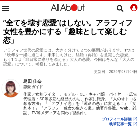
“全てを壊す恋愛”はしない。アラフィフ
女性を豊かにする「趣味として楽しむ
恋」
アラフィフ世代の恋愛には、大きく分けて２つの展開があります。1つは
「晩年を一緒に過ごす」未来に向けた、結婚（再婚）を意識した恋愛。
もう1つは「非日常に彩りを添える」大人の恋愛。今回はそんな「大人の
恋愛」について、考察してみました。
更新日：
2026年03月04日
島田 佳奈
恋愛 ガイド
作家／女豹ライター。モデル・OL・キャバ嬢・バイヤー・広告
代理店・SE等多彩な経歴ののち、作家に転身。『人のオトコを
奪る方法』『「アブナイ恋」を「運命の恋」に変える！』『女
豹本！』『アラフォー独女の生きる道』他著作多数。Web、雑
誌、TV等メディアを問わず活動中。
プロフィール詳細
執筆記事一覧