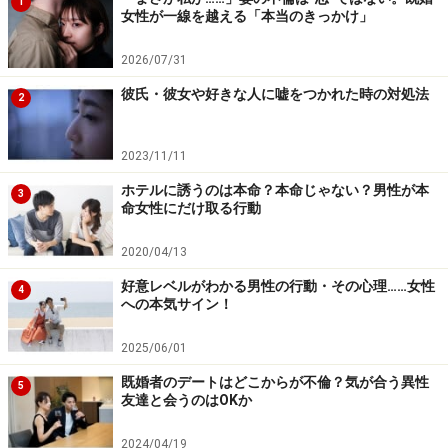
1
女性が一線を越える「本当のきっかけ」
「恋愛」は、刺激と心の潤いを与えてくれる「サプリメ
2026/07/31
ント」のようなもの。その一方で、結婚という枠組みを
彼氏・彼女や好きな人に嘘をつかれた時の対処法
壊すリスクを冒してまで、新たなパートナーとの「結
2
婚」を望む人は少ないのではないでしょうか。既婚女性
が（夫以外の）男性に求めるのは、一人の「女性」とし
2023/11/11
て愛される「恋愛」という非日常の時間（あるいはゲー
ホテルに誘うのは本命？本命じゃない？男性が本
3
命女性にだけ取る行動
ム）です。それだって絶対に「なければ困る」ものでは
ありません。
2020/04/13
好意レベルがわかる男性の行動・その心理……女性
4
バツイチ女性の場合も、若い頃とは違い、アラフィフと
への本気サイン！
もなればむやみに次の結婚を目指すほうがレアケース。
2025/06/01
結婚生活の厳しさを知っているからこそ、相手の経済力
や誠実さといった現実的な条件よりも、自立した大人の
既婚者のデートはどこからが不倫？気が合う異性
5
友達と会うのはOKか
自分とちょうどいい距離感で寄り添ってくれる「心地よ
い関係」を求めます。
2024/04/19