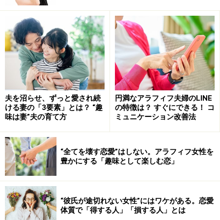
1つは「晩年を一緒に過ごす」未来に向けた、結婚（再
婚）を意識した恋愛。もう1つは「日常に彩りを添え
る」大人の恋愛。
前者は独身限定ですが、後者は全てのアラフィフ女性が
対象です（既婚者の恋愛がタブーかどうかは、個人の判
断に委ねます）。
夫を沼らせ、ずっと愛され続
円満なアラフィフ夫婦のLINE
ける妻の「3要素」とは？ “趣
の特徴は？ すぐにできる！ コ
以前、アラフィフ世代の生き方に共感を呼んだ「最後か
味は妻”夫の育て方
ミュニケーション改善法
ら二番目の恋」というドラマがヒットしました。その中
で描かれた大人の恋愛は、分かり過ぎている大人だから
“全てを壊す恋愛”はしない。アラフィフ女性を
こそ臆病になってしまう、不器用で切ないものでした。
豊かにする「趣味として楽しむ恋」
アラフィフ女性の恋愛にはいろいろなパターンがありま
す。大人だからこそ、若かった頃とは違った展開にもな
“彼氏が途切れない女性”にはワケがある。恋愛
るし、さまざまな選択肢もあるのです。
体質で「得する人」「損する人」とは