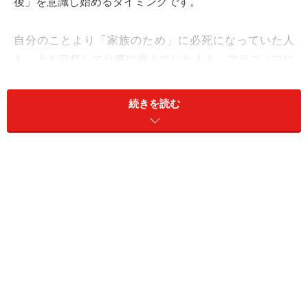
後」を意識し始めるタイミングです。
自分のことより「家族のため」に必死になっていた人
も、上を目指して仕事に燃えていた人も、アラフィフに
なると体力的に無理が効かなくなってきます。更年期と
いう人生の曲がり角、ふと「このまま枯れていくのか」
続きを読む
不安に感じている女性は多いのではないでしょうか。
＜目次＞
アラフィフ世代の恋愛とは？