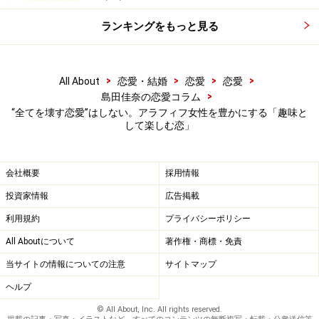
ランキングをもっと見る
バツイチ女性にとっての「恋」は、過去の失敗を乗り越
え自分を再肯定するためのプロセス。その先に「結婚」
を考えるとすれば「夫婦という形式になったほうが（互
>
>
>
>
All About
恋愛・結婚
恋愛
恋愛
いにとって）都合がいい」と確信できた場合。大人だか
>
島田佳奈の恋愛コラム
らこそ、決断は慎重です。
“全てを壊す恋愛”はしない。アラフィフ女性を豊かにする「趣味と
して楽しむ恋」
アラフィフにもなると、感情の赴くままに全てを投げ打
つような恋に落ちることはできません。でもそれでいい
会社概要
採用情報
のです。
投資家情報
広告掲載
利用規約
プライバシーポリシー
現実と理想の折り合いをつけながら、今の自分にとって
All Aboutについて
著作権・商標・免責
何が最も大切なのかを冷静に見極める──大人になったか
当サイトの情報についての注意
サイトマップ
らこそ、自身の生活や精神を豊かにするような恋愛をし
ヘルプ
たいものです。
© All About, Inc. All rights reserved.