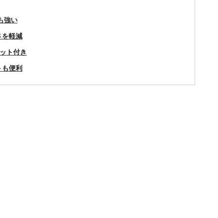
も強い
さを軽減
ケット付き
トも便利