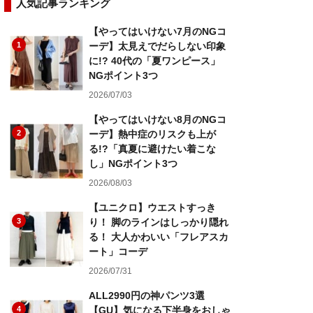
人気記事ランキング
【やってはいけない7月のNGコ
1
ーデ】太見えでだらしない印象
に!? 40代の「夏ワンピース」
NGポイント3つ
2026/07/03
【やってはいけない8月のNGコ
2
ーデ】熱中症のリスクも上が
る!?「真夏に避けたい着こな
し」NGポイント3つ
2026/08/03
【ユニクロ】ウエストすっき
3
り！ 脚のラインはしっかり隠れ
る！ 大人かわいい「フレアスカ
ート」コーデ
2026/07/31
ALL2990円の神パンツ3選
4
【GU】気になる下半身をおしゃ