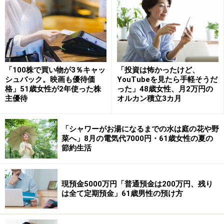
う少し余裕があると思っていましたが、物価高の影響で
日常的な支出が増え、意識しないと貯金が難しいと感じ
ています」とコメントしています。
税金や社会保険料がやや重い
「100株で買い物が3％キャッ
「投資は怖かったけど、
シュバック。映画も優待価
YouTubeを見たら手軽そうだ
年金生活に入って「被服費、交際費、外食費」には現役
格」51歳女性が2年使った株
った」48歳女性、月2万円の
主優待
オルカン積立3カ月
時代ほどお金がかからなくなったとのこと。
一方で、きついと感じる支出として挙げたのは、「医療
「シャワーがお湯になるまでの水は庭の花や野
費や食費。光熱費は季節によっては月3万円近くかか
菜へ」8月の電気代7000円・61歳女性の夏の
節約生活
る」とため息をつきます。
物価高（インフレ）の影響については、「特に食料品と
現預金5000万円「普通預金は200万円、残り
電気代の上昇を強く感じています。以前と同じ物を買っ
は全て定期預金」61歳男性の預け方
ても会計額が高くなるので、購入量を減らしたり、安い
商品に切り替えました」と投稿者。