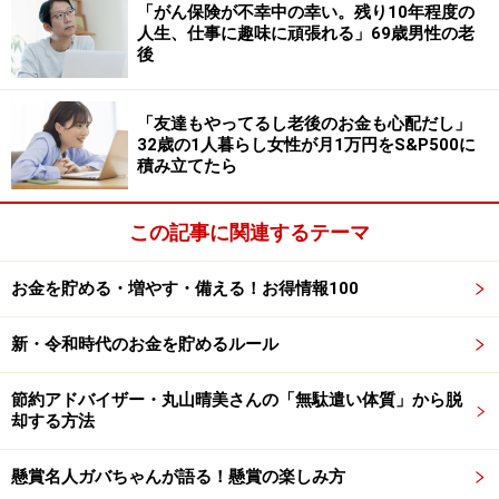
「がん保険が不幸中の幸い。残り10年程度の
税金や社会保険料についても、「年金からも意外と引か
人生、仕事に趣味に頑張れる」69歳男性の老
後
れている印象があり、現役時代より負担感が軽くなると
思っていたが、やや重い」と感じていると言います。
「友達もやってるし老後のお金も心配だし」
32歳の1人暮らし女性が月1万円をS&P500に
貯金を減らす不安が常にある
積み立てたら
普段の暮らしについて伺うと、「外食は月に1、2回程度
で、基本は自炊中心。買い物は特売日を意識し、無駄な
この記事に関連するテーマ
出費を控えています。日中は散歩やテレビ、趣味の家庭
お金を貯める・増やす・備える！お得情報100
菜園で過ごすことが多いです」と回答。
それでも生活費が足りない月は「現預金から一時的に取
新・令和時代のお金を貯めるルール
り崩すか、医療費など大きな出費がある月は支出を抑え
節約アドバイザー・丸山晴美さんの「無駄遣い体質」から脱
て翌月で調整している」状況だと言います。
却する方法
ただ、今後必要になる「医療費や介護費用を考えると、
懸賞名人ガバちゃんが語る！懸賞の楽しみ方
貯金を減らす不安が常にあります」と投稿者。「今後も