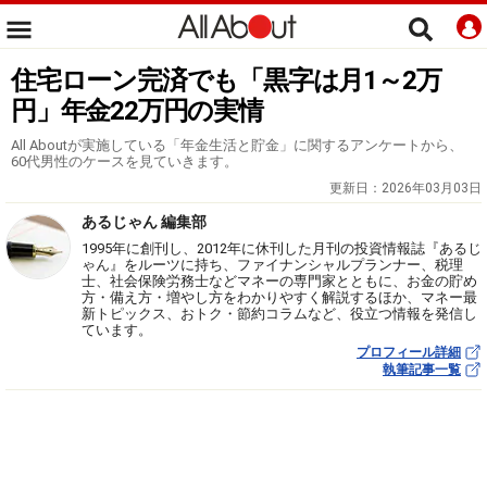
住宅ローン完済でも「黒字は月1～2万
円」年金22万円の実情
All Aboutが実施している「年金生活と貯金」に関するアンケートから、
60代男性のケースを見ていきます。
更新日：
2026年03月03日
あるじゃん 編集部
1995年に創刊し、2012年に休刊した月刊の投資情報誌『あるじ
ゃん』をルーツに持ち、ファイナンシャルプランナー、税理
士、社会保険労務士などマネーの専門家とともに、お金の貯め
方・備え方・増やし方をわかりやすく解説するほか、マネー最
新トピックス、おトク・節約コラムなど、役立つ情報を発信し
ています。
プロフィール詳細
執筆記事一覧