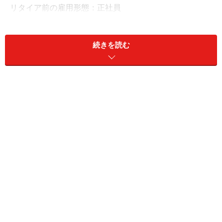
リタイア前の雇用形態：正社員
リタイア前の年収：650万円
現在の預貯金：約1800万円
続きを読む
リスク資産：約400万円
医療費や食費の上昇が想定以上
年金生活で貯金ができているか、の問いに「できなくは
ないが意識しないと難しい」と回答したのがみさん。
ひと月当たりの現在の収入は、「世帯の年金額22万
円」。