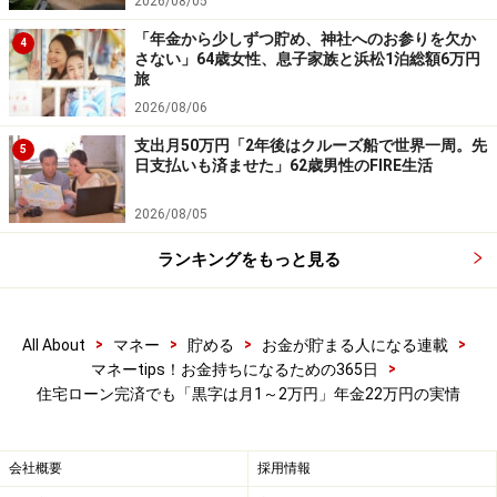
2026/08/05
ードをお寄せください。投稿は
こちら
から
「年金から少しずつ貯め、神社へのお参りを欠か
4
ーーーーーーーーーーーーーーーー
さない」64歳女性、息子家族と浜松1泊総額6万円
旅
※本文中のコメントは、投稿内容をもとに読みやすく再
2026/08/06
構成しています
支出月50万円「2年後はクルーズ船で世界一周。先
※エピソードは投稿者の当時のものです
5
日支払いも済ませた」62歳男性のFIRE生活
※投稿エピソードのため、内容の正確性を保証するもの
ではございません
2026/08/05
ランキングをもっと見る
※記事内容は執筆時点のものです。最新の内容をご確認くださ
い。
本記事の内容は一般的な情報提供を目的としており、特定の金融
商品や投資行動を推奨するものではありません。
>
>
>
>
All About
マネー
貯める
お金が貯まる人になる連載
投資や資産運用に関する最終的なご判断はご自身の責任において
>
マネーtips！お金持ちになるための365日
行ってください。
住宅ローン完済でも「黒字は月1～2万円」年金22万円の実情
掲載情報の正確性・完全性については十分に配慮しております
が、その内容を保証するものではなく、これに基づく損失・損害
などについて当社は一切の責任を負いません。
最新の情報や詳細については、必ず各金融機関やサービス提供者
会社概要
採用情報
の公式情報をご確認ください。