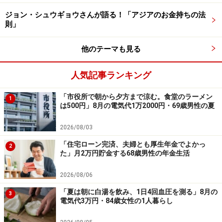
無理のない範囲で節約を続けたいと思っています」と語
ジョン・シュウギョウさんが語る！「アジアのお金持ちの法
られていました。
則」
他のテーマも見る
人気記事ランキング
「市役所で朝から夕方まで涼む。食堂のラーメン
1
は500円」8月の電気代1万2000円・69歳男性の夏
2026/08/03
「住宅ローン完済、夫婦とも厚生年金でよかっ
2
た」月2万円貯金する68歳男性の年金生活
2026/08/06
「年金生活と貯金」に関するエピソードを
募集中です
「夏は朝に白湯を飲み、1日4回血圧を測る」8月の
3
電気代3万円・84歳女性の1人暮らし
年金暮らしでの貯金について、皆さんのリアルなエピソ