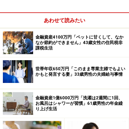
あわせて読みたい
金融資産4100万円「ペットに甘くして、なか
なか節約ができません」43歳女性の住民税非
対して月の生活費は「食費6万円、光熱費2万5000円、通
課税生活
信費1万5000円、医療費2万円、日用品・雑費1万5000
円、保険料1万円、交際費・趣味2万円」とあり、合計16
世帯年収650万円「このまま専業主婦でもよい
万5000円ほど。
かもと発言する妻」33歳男性の夫婦給与事情
計算上、月5万円ほど貯金できる想定ですが、実際は
「月あたり1万～2万円程度、年間あたり20万円前後」に
金融資産1億6000万円「洗濯は2週間に1回、
とどまっているそうで「想定より貯金ができていない」
お風呂はシャワーが習慣」61歳男性の年金繰
とのことです。
り上げ生活
「住宅ローンが完済している点は助かった。ただ医療費
や光熱費、食費の上昇が想定以上でした。現役時代はも