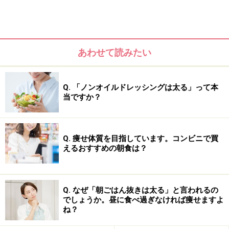
あわせて読みたい
Q. 「ノンオイルドレッシングは太る」って本
当ですか？
まず、ヨーグルトがダイエットにいいと言われる最大の
Q. 痩せ体質を目指しています。コンビニで買
理由は、
乳酸菌やビフィズス菌が豊富に含まれており、
えるおすすめの朝食は？
「腸内フローラ」
を整えてくれるからです。腸内環境が
改善されると、肥満を抑制す
るとされる短鎖脂肪酸も多
く作られ、老廃物の排出もスムーズにな
り、むくみの解
Q. なぜ「朝ごはん抜きは太る」と言われるの
消や代謝の向上にも関係します。
でしょうか。昼に食べ過ぎなければ痩せますよ
ね？
また、ヨーグルトには良質なタンパク質も豊富に含まれ