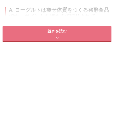
A. ヨーグルトは痩せ体質をつくる発酵食品
です。ポイントを押さえて取り入れて
朝食は一日の代謝スイッチを入れてくれるため、何を選
続きを読む
ぶかはダイエット成功を左右します。発酵食品であるヨ
ーグルトは、栄養バランスもよく、手軽で継続しやす
く、痩せ体質をつくってくれる食品の1つです。
もちろん「ヨーグルトを食べるほど痩せる」ということ
はありませんし、「甘いヨーグルトを食べても太らな
い」というわけではありません。正しく理解し、ポイン
トを押さえて取り入れることが大切です。