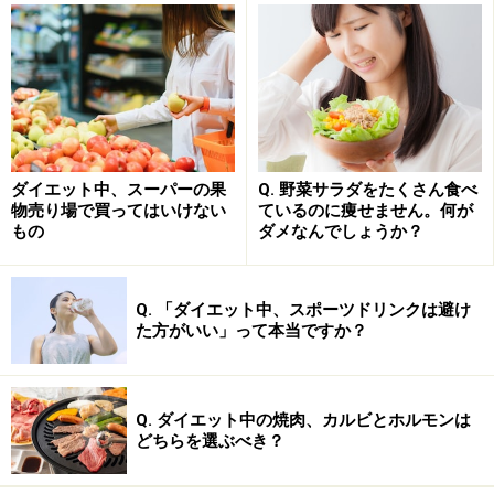
ています。ダイエット中はタンパク質が不足しがちにな
るため、朝からしっかり取ることで、筋肉量の減少を防
げます。基礎代謝が減って、ダイエット後に太りやすく
なるのを防ぐ効果もあります。加えて、ヨーグルトに含
まれるカルシウムには、脂肪の合成を抑え、分解を促進
する働きがあるという研究結果もあります。手軽に食べ
ダイエット中、スーパーの果
Q. 野菜サラダをたくさん食べ
られて、多角的にダイエットをサポートしてくれる優秀
物売り場で買ってはいけない
ているのに痩せません。何が
もの
ダメなんでしょうか？
な食品です。
一方で、市販品を選ぶときは、無意識な糖分摂取をしな
Q. 「ダイエット中、スポーツドリンクは避け
た方がいい」って本当ですか？
いように
注意が必要。砂糖が入っていない「プレーンタ
イプ」を選びましょ
う。どうしても甘みが欲しいとき
は、はちみつやメープルシロップ
のような精製されてい
Q. ダイエット中の焼肉、カルビとホルモンは
ない糖類や甘味料、
フルーツをご自身で加えるようにし
どちらを選ぶべき？
てみてください。