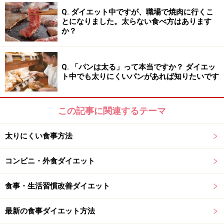
さらに詳しく知りたい方は「
ダイエット向き朝食メニュ
Q. ダイエット中ですが、職場で焼肉に行くこ
とになりました。太らない食べ方はあります
ーおすすめ3選！
」をあわせてご覧ください。
か？
※記事内容は執筆時点のものです。最新の内容をご確認くださ
い。
Q. 「パンは太る」って本当ですか？ ダイエッ
※ダイエットは個人の体質、また、誤った方法による実践に起因
ト中でも太りにくいパンがあれば知りたいです
して体調不良を引き起こす場合があります。実践の際には、必ず
自身の体質及び健康状態を十分に考慮したうえで、正しい方法で
おこなってください。また、全ての方への有効性を保証するもの
ではありません。
この記事に関連するテーマ
太りにくい食事方法
【編集部おすすめの購入サイト】
コンビニ・外食ダイエット
Amazonでダイエット関連の書籍をチェック！
食事・生活習慣改善ダイエット
楽天市場で人気のダイエット用品をチェック！
最新の食事ダイエット方法