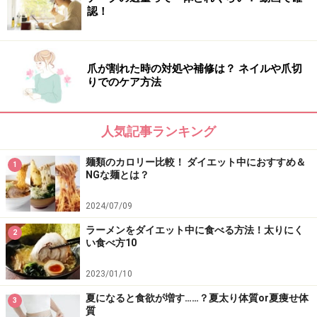
認！
爪が割れた時の対処や補修は？ ネイルや爪切
りでのケア方法
人気記事ランキング
麺類のカロリー比較！ ダイエット中におすすめ＆
1
NGな麺とは？
2024/07/09
ラーメンをダイエット中に食べる方法！太りにく
2
い食べ方10
2023/01/10
夏になると食欲が増す……？夏太り体質or夏痩せ体
3
質