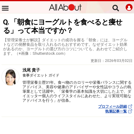
Q. 「朝食にヨーグルトを食べると痩せ
る」って本当ですか？
【管理栄養士が解説】ダイエットの成功を握る「朝食」には、ヨーグル
トなどの発酵食品を取り入れるのもおすすめです。なぜダイエット効果
があるのか、ヨーグルトの選び方のコツについても、あわせてご紹介し
ます。（※画像：Shutterstock.com）
更新日：
2026年03月02日
浅尾 貴子
食事ダイエット ガイド
管理栄養士歴31年。食べ物のカロリーや栄養バランスに関する
アドバイス、美容や健康のアドバイザーや女性誌やコラムの執
筆業として活躍中。「栄養学の基本知識を大切にした上で、ダ
イエッター個人のライフスタイルにあわせた、より実現可能な
アドバイスを行う」が信条。
プロフィール詳細
執筆記事一覧