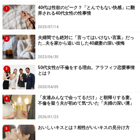
彼もサトコさんも一人暮らしのときの方が出費を抑えら
40代は性欲のピーク？「とんでもない快感」に翻
1
れたという思いがあったのだろう。熟年の同棲は2年で
弄される40代女性の性事情
幕を閉じた。
2025/07/14
生活習慣が違い過ぎた
夫婦間でも絶対に「言ってはいけない言葉」だっ
2
た…夫を家から追い出した40歳妻の深い後悔
シニア向けのマッチングアプリで同世代の男性と知り合
2023/06/30
ったマユミさん（66歳）。30年前に離婚してから、恋愛
1つせず、子ども3人を育て上げた。
50代女性が不倫をする理由。アラフィフ恋愛事情
3
とは？
「今さら恋愛なんてと思ったけど、還暦を過ぎてから孤
2020/04/05
独感に苛まれるようになって。何をしても満たされな
「友達みんなで会ってるだけ」と朝帰りする妻。
い。私のし残したことは何だろうと思ったら、誰かと理
4
不倫を疑う夫が初めて気づいた「夫婦の深い溝」
解し合って穏やかな日々を過ごすことだった。それでマ
ッチングアプリに登録しました」
2026/01/23
おいしいキスとは？相性がいいキスの見分け方
数カ月後、同じような思いを抱えている男性と出会え
5
た。実際に会った瞬間、「この人だ」と感じた。数回の