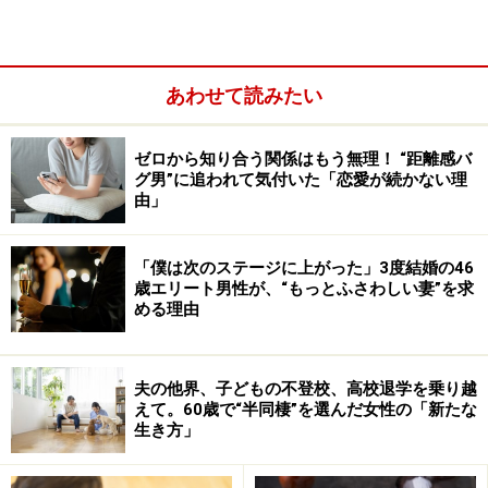
あわせて読みたい
ゼロから知り合う関係はもう無理！ “距離感バ
グ男”に追われて気付いた「恋愛が続かない理
由」
久しぶりのデートだった。彼は車で迎えに来てくれ、市
「僕は次のステージに上がった」3度結婚の46
内のおしゃれなカフェでデート。時間がたつのも忘れて
歳エリート男性が、“もっとふさわしい妻”を求
話し込み、夕飯も彼のお勧めの店へ行った。
める理由
「彼は30年前に妻に出て行かれ、当時、中学生と小学生
の二人の子を、仕事をしながら必死に育てたそうです。
夫の他界、子どもの不登校、高校退学を乗り越
えて。60歳で“半同棲”を選んだ女性の「新たな
子どもたちは独立し、孫を連れて年に1、2度戻ってく
生き方」
る。日常は一人きりで、自由でいいけど寂しいと言って
いました。私も同じ気持ちよと話して」