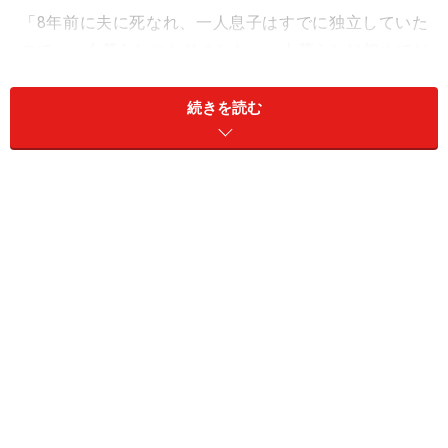
「8年前に夫に死なれ、一人息子はすでに独立していた
ので、一人暮らしになりました。一人暮らしは初めてだ
ったし、寂しくて虚しくてたまらなかった」
続きを読む
サトコさん（68歳）はそう言ってうつむいた。だが近所
の人に誘われて地域の社会活動やサークルに参加するう
ち、少しずつ元気を取り戻していったという。
「あるときそういう社会活動のセミナーみたいなものが
私の住んでいる市で開催されたので参加したんです。そ
こで知りあったのが4歳年上のケイイチさんでした。会
場内で迷ってしまった私に声をかけてくれて。それをき
っかけにいろいろ話して連絡先を交換して、数日後に会
うことになったんです」