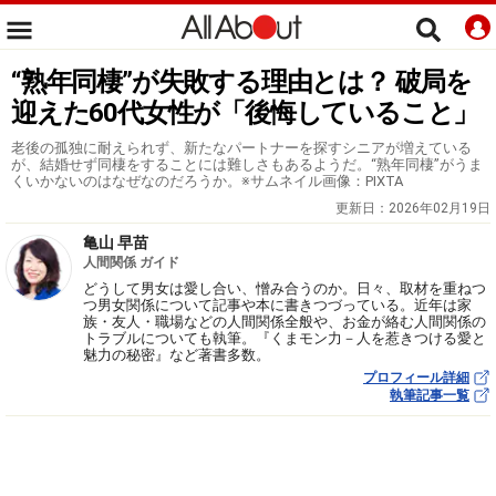
“熟年同棲”が失敗する理由とは？ 破局を
迎えた60代女性が「後悔していること」
老後の孤独に耐えられず、新たなパートナーを探すシニアが増えている
が、結婚せず同棲をすることには難しさもあるようだ。“熟年同棲”がうま
くいかないのはなぜなのだろうか。※サムネイル画像：PIXTA
更新日：
2026年02月19日
亀山 早苗
人間関係 ガイド
どうして男女は愛し合い、憎み合うのか。日々、取材を重ねつ
つ男女関係について記事や本に書きつづっている。近年は家
族・友人・職場などの人間関係全般や、お金が絡む人間関係の
トラブルについても執筆。『くまモン力－人を惹きつける愛と
魅力の秘密』など著書多数。
プロフィール詳細
執筆記事一覧