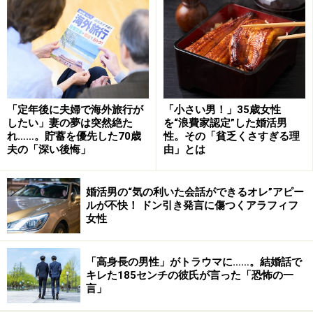
二人はすっかり意気投合、サトコさんが時々ケイイチさ
んの家に泊まるようになり、その頻度が増えて、「ここ
で一緒に住まないか」ということになった。
互いに夢を追い過ぎた
「定年後に夫婦で海外旅行が
「小さい男！」35歳女性
したい」妻の夢は突然絶た
を“浪費家認定”した婚活男
「互いに子どももいるし、子どもたちの了解を得るのも
れ……。貯蓄を優先した70歳
性。その「貧乏くさすぎる理
面倒。一緒に住んで、先のことはまた改めて話し合おう
夫の「深い後悔」
由」とは
と。私は家を処分せず、週に1度くらい自宅に戻るよう
にしました」
婚活男の“気の利いた会話ができるオレ”アピー
ルが不快！ ドン引き発言に傷つくアラフィフ
楽しい日々だった。二人で買い物に行き、二人で食事を
女性
作って食べる。何もしなかった夫と一緒にいるより、話
も弾むし、何よりケイイチさんは「サトコちゃんが大好
「高身長の男性」がトラウマに……。結婚話で
きだ」とストレートに愛情表現をしてくれる。
キレた185センチの彼氏が言った「恐怖の一
言」
「恋していたんですよね。だけど2年ほどたったころ、