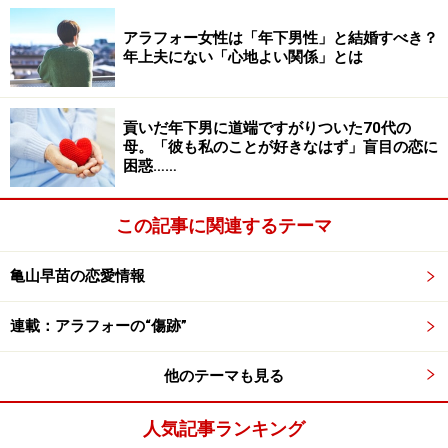
『もう少し生活費を出してくれないか』と彼が言うよう
アラフォー女性は「年下男性」と結婚すべき？
になった。私は一人暮らしをしているときより出費が多
年上夫にない「心地よい関係」とは
いなと思っていたのに。聞いてみたら彼の年金はとても
少ない。なけなしの貯金を崩しているというんです。結
婚もしていないのにお金の話はしづらかったし、生活費
貢いだ年下男に道端ですがりついた70代の
母。「彼も私のことが好きなはず」盲目の恋に
としてとってあるお金が足りなくなると私は自分の財布
困惑……
から食費を出していました」
この記事に関連するテーマ
同居にあたってそのあたりの話をきちんとしていなかっ
たのは失敗だった。相手の年金額もそれとなく聞いてお
亀山早苗の恋愛情報
けばよかったとサトコさんは後悔した。
「結局、それがもとでなんとなくギクシャクしてしまっ
連載：アラフォーの“傷跡”
て……。ある日私が『自宅に戻ってくるわ』と言ったと
他のテーマも見る
き、彼がいつものように『送っていくよ』とは言ってく
れなかったことで別れを悟りました」
人気記事ランキング