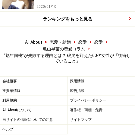
デートを経て、まずは一緒に住もうということになっ
2020/01/10
た。
ランキングをもっと見る
「彼が私の家に越してくると言ったんですが、私は還暦
を過ぎてから自宅を処分して小さな１LDKのマンション
>
>
>
>
All About
恋愛・結婚
恋愛
恋愛
に越したんです。二人で住むには狭過ぎる。でも彼は
>
亀山早苗の恋愛コラム
『狭くてもいいよ。うちは古くて汚いから』って。とり
“熟年同棲”が失敗する理由とは？ 破局を迎えた60代女性が「後悔し
ていること」
あえず身の回りのものだけ持って越してきたんです。小
さな家で二人でべったりくっついて暮らしました。最初
は楽しかったんですが、二人とも一人暮らしが長くて、
会社概要
採用情報
生活習慣ができあがっている。それがまったく合わなか
投資家情報
広告掲載
ったんですよ」
利用規約
プライバシーポリシー
All Aboutについて
著作権・商標・免責
何もしない彼にイライラ
当サイトの情報についての注意
サイトマップ
マユミさんは早起きして散歩、その後朝食をゆっくりと
ヘルプ
って、午後からは地域で習字やヨガを習い、図書館で子