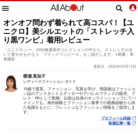
オンオフ問わず着られて高コスパ！【ユ
ニクロ】美シルエットの「ストレッチ入
り黒ワンピ」着用レビュー
「ユニクロ シー」2026春夏新作コレクションの中から、ストレッチがき
いて着やせもかなう「ブラックワンピース」をご紹介します。※画像：筆
者撮影
更新日：
2026年03月13日
横瀬 真知子
レディースファッション ガイド
19歳で渡英。ファッション、写真を学び、帰国後はファッショ
ン誌のアシスタントエディターやアパレルブランドの販売、プ
レス・PRとして勤務。以前は自身のオンラインショップにてバ
イイングも。海外経験とファッション業界での勤務経験から得
た知識をもとに、フレッシュなファッション情報をご提供しま
す。
プロフィール詳細
執筆記事一覧