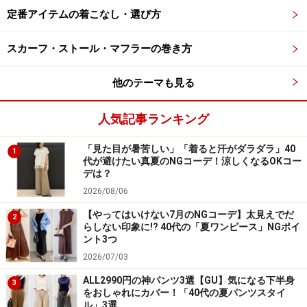
実際に着てみると商品名の通り、上半身はフィットして
定番アイテムの着こなし・選び方
下半身はフレアになる、着やせ効果の高いシルエットで
スカーフ・ストール・マフラーの巻き方
す。
他のテーマも見る
ちなみに、ユニクロの公式Webサイトには、身長や体
重、年齢などを入力すると、おすすめサイズを教えてく
人気記事ランキング
れる「MySize ASSIST」という機能があり、筆者が提案
されたのはMサイズでした。
「見た目が暑苦しい」「着ると汗がダラダラ」40
1
代が避けたい真夏のNGコーデ！涼しくなるOKコー
デは？
ただし、このワンピースはフルレングス丈ではなく少し
2026/08/06
短めの丈なので、スカート丈の長さがほしかった筆者は
【やってはいけない7月のNGコーデ】太見えでだ
2
2cm長いLサイズを購入しました。
らしない印象に!? 40代の「夏ワンピース」NGポイ
ント3つ
2026/07/03
サイドから見たときもシルエットのきれいさが光ります
ALL2990円の神パンツ3選【GU】気になる下半身
3
をおしゃれにカバー！「40代の夏パンツスタイ
上半身が程よくフィットするデザインなので、結果的に
ル」3選