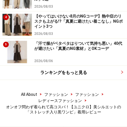
ワンサイズあげても大き過ぎることなく、問題なく着ら
2026/08/03
れました。より長いスカート丈を希望する人は、ワンサ
【やってはいけない8月のNGコーデ】熱中症のリ
4
イズ上も合わせて検討するといいかもしれません。
スクも上がる!?「真夏に避けたい着こなし」NGポ
イント3つ
2026/08/03
サイドから見ても、ウエストから下は写真のようにきれ
「汗で服がベタベタはりついて気持ち悪い」40代
いに広がり、下半身のラインを拾わないのもおすすめな
5
が避けたい「真夏のNG素材」とOKコーデ
ところです。
2026/08/06
シルエットを損なわない「隠しポケット」
ランキングをもっと見る
も便利
>
>
>
All About
ファッション
ファッション
>
レディースファッション
フィット感のあるワンピースには珍しいポケットもついてい
オンオフ問わず着られて高コスパ！【ユニクロ】美シルエットの
ます
「ストレッチ入り黒ワンピ」着用レビュー
またフィット感のあるワンピースには珍しく、ポケット
が両サイドについているところも注目してほしいポイン