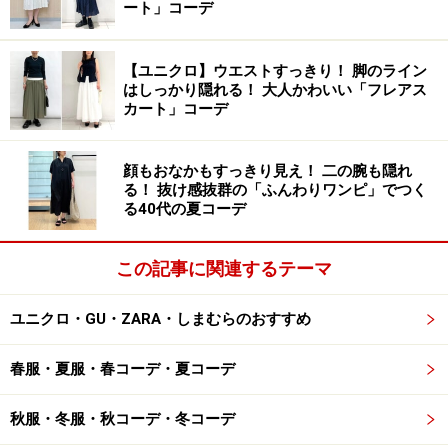
め、フィットしている上半身も窮屈さがなく、ストレス
ート」コーデ
フリーで着られます。
【ユニクロ】ウエストすっきり！ 脚のライン
はしっかり隠れる！ 大人かわいい「フレアス
カート」コーデ
首もとが詰まったクルーネックできれいめにも着られます
首もとが詰まったクルーネックはきちんと感が出て、き
顔もおなかもすっきり見え！ 二の腕も隠れ
る！ 抜け感抜群の「ふんわりワンピ」でつく
れいめにも着られるところが◎。普段使いはもちろん、
る40代の夏コーデ
カーディガンやジャケットを羽織れば、通勤コーデとし
ても着まわせそうです。
この記事に関連するテーマ
上半身はフィット＆下半身はフレアで体型
ユニクロ・GU・ZARA・しまむらのおすすめ
をきれいに見せる
春服・夏服・春コーデ・夏コーデ
秋服・冬服・秋コーデ・冬コーデ
体のラインをきれいに見せる鉄板のシルエットで買い！