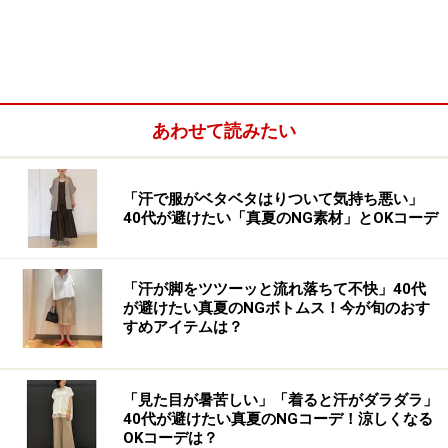
少しずつあたたかくなり、「すらっと着やせして見える
アイテムがほしい！」と思い、購入したのが「フィット
アンドフレアワンピース／ノースリーブ」（税込4990
円）です。2月6日から販売開始の「ユニクロ シー」の
2026年春夏コレクションで見つけました。
あわせて読みたい
肩からスカートの裾まで切り替えのラインが入っている
「汗で服がベタベタはりついて気持ち悪い」
ことで、立体感があるのが特徴。無地のロングワンピー
40代が避けたい「真夏のNG素材」とOKコーデ
スでものっぺりせずに様になります。カラバリは写真の
ブラックのほか、ベージュ、ブルー、ネイビーの4色展
開です。
「汗が脚をツツーッと流れ落ちて不快」40代
が避けたい真夏のNGボトムス！今が旬のおす
すめアイテムは？
「ユニクロ シー」の2026年春夏コレクションから発売され
「見た目が暑苦しい」「着ると汗がダラダラ」
ています
40代が避けたい真夏のNGコーデ！涼しくなる
OKコーデは？
49％がナイロン、42％がレーヨン、9％がポリウレタン