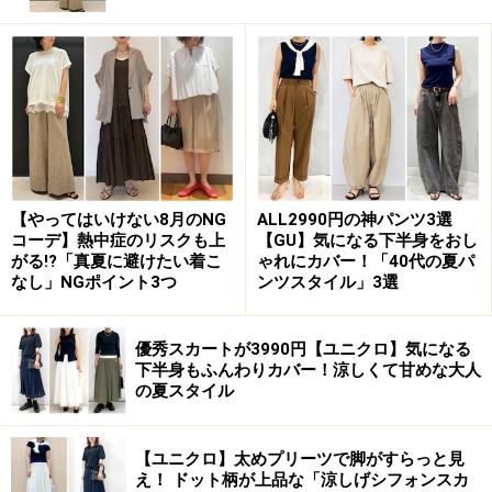
という素材構成。伸縮性があるのも着心地がよさそう
で、購入の決め手になりました。
【やってはいけない8月のNG
ALL2990円の神パンツ3選
コーデ】熱中症のリスクも上
【GU】気になる下半身をおし
がる!?「真夏に避けたい着こ
ゃれにカバー！「40代の夏パ
なし」NGポイント3つ
ンツスタイル」3選
優秀スカートが3990円【ユニクロ】気になる
下半身もふんわりカバー！涼しくて甘めな大人
の夏スタイル
伸縮性があって、着心地も楽ちん
【ユニクロ】太めプリーツで脚がすらっと見
実際、生地を伸ばしてみてもストレッチがきいているた
え！ ドット柄が上品な「涼しげシフォンスカ