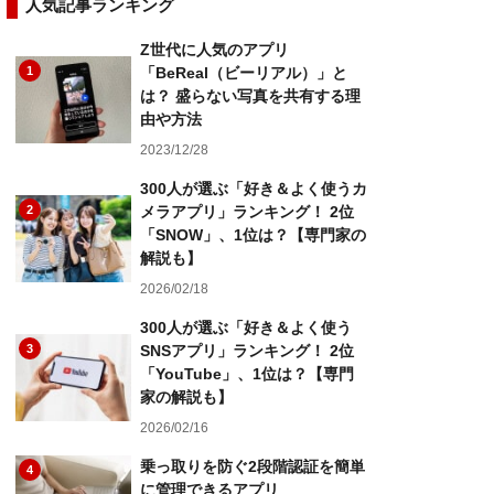
人気記事ランキング
Z世代に人気のアプリ
1
「BeReal（ビーリアル）」と
は？ 盛らない写真を共有する理
由や方法
2023/12/28
300人が選ぶ「好き＆よく使うカ
2
メラアプリ」ランキング！ 2位
「SNOW」、1位は？【専門家の
解説も】
2026/02/18
300人が選ぶ「好き＆よく使う
3
SNSアプリ」ランキング！ 2位
「YouTube」、1位は？【専門
家の解説も】
2026/02/16
乗っ取りを防ぐ2段階認証を簡単
4
に管理できるアプリ