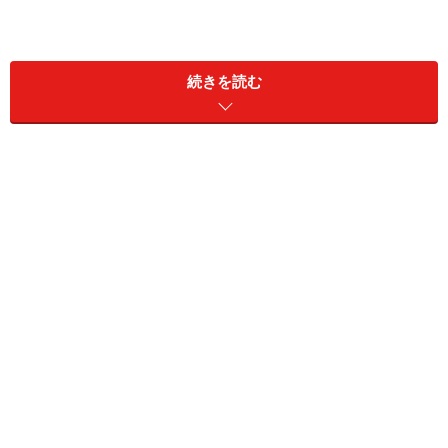
「加工が可愛くできるから」（30代女性／埼玉
続きを読む
県）
「スノーのスタンプを使って我が子とたまに遊
ぶ」（30代女性／福岡県）
「盛れるフィルターやスタンプが多く、写真を
撮る時間自体が好きになるから」（40代男性／
静岡県）
「snowは無料で可愛く使えるので重宝してい
る」（40代女性／北海道）
1位：iPhoneノーマルカメラ ／ 198票
圧倒的な票数を集めたのは、iPhone端末に標準搭載され
ている「ノーマルカメラ」でした。ロック画面からすぐ