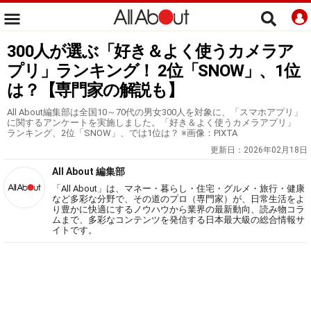
300人が選ぶ「好き＆よく使うカメラア
プリ」ランキング！ 2位「SNOW」、1位
は？【専門家の解説も】
All About編集部は全国10～70代の男女300人を対象に、「スマホアプリ」
に関するアンケートを実施しました。「好き＆よく使うカメラアプリ」
ランキング、2位「SNOW」、では1位は？ ※画像：PIXTA
更新日：
2026年02月18日
All About 編集部
「All About」は、マネー・暮らし・住宅・グルメ・旅行・健康
など多彩な分野で、その道のプロ（専門家）が、日常生活をよ
り豊かに快適にするノウハウから業界の最新動向、読み物コラ
ムまで、多彩なコンテンツを発信する日本最大級の総合情報サ
イトです。