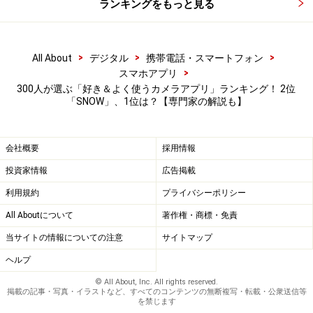
ランキングをもっと見る
＜調査概要＞
調査名： カメラアプリに関するアンケート
調査方法： インターネットアンケート
>
>
>
All About
デジタル
携帯電話・スマートフォン
>
スマホアプリ
調査期間： 2026年1月19日
300人が選ぶ「好き＆よく使うカメラアプリ」ランキング！ 2位
調査対象： 全国10～70代の300人（女性：196人、男
「SNOW」、1位は？【専門家の解説も】
性：98人、その他：1人、回答しない：5人）
※回答者のコメントは原文のまま記載しています
会社概要
採用情報
投資家情報
広告掲載
※記事内容は執筆時点のものです。最新の内容をご確認くださ
い。
利用規約
プライバシーポリシー
※機種やOSのバージョンによって画面表示、操作方法が異なる可
能性があります。
All Aboutについて
著作権・商標・免責
当サイトの情報についての注意
サイトマップ
次のページへ
1
/
2
ヘルプ
© All About, Inc. All rights reserved.
掲載の記事・写真・イラストなど、すべてのコンテンツの無断複写・転載・公衆送信等
を禁じます