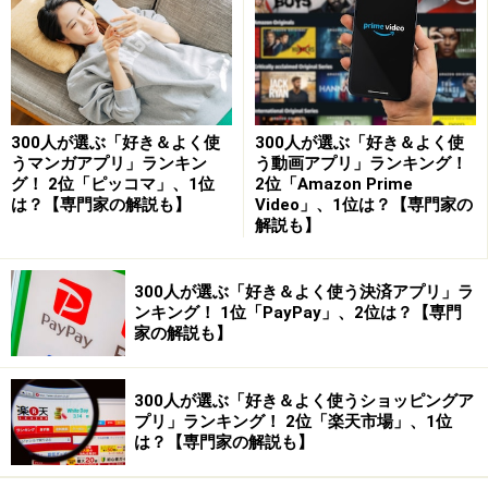
専門家の解説
1、2位に選ばれた「iPhoneノーマルカメラ」「SNOW」
300人が選ぶ「好き＆よく使
300人が選ぶ「好き＆よく使
について、All About インターネットガイドのばんかさん
うマンガアプリ」ランキン
う動画アプリ」ランキング！
にお聞きしました。
グ！ 2位「ピッコマ」、1位
2位「Amazon Prime
は？【専門家の解説も】
Video」、1位は？【専門家の
解説も】
ばんか
：私自身も、最も使用頻度が高いのがiPhoneのノ
ーマルカメラです。スマホカメラで何より重要なのは
300人が選ぶ「好き＆よく使う決済アプリ」ラ
「撮りたい瞬間を逃さないこと」。ロック画面からすぐ
ンキング！ 1位「PayPay」、2位は？【専門
に起動でき、最速でシャッターを切れる瞬発力は、他の
家の解説も】
カメラアプリでは代えがたい強みと言えます。
300人が選ぶ「好き＆よく使うショッピングア
加えて、動作の安定感も大きな魅力です。過去に他のア
プリ」ランキング！ 2位「楽天市場」、1位
は？【専門家の解説も】
プリで動画を撮影しているとき、アプリが落ちてしまっ
た経験がありますが、純正カメラではそうした不安がほ