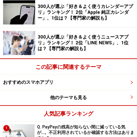
300人が選ぶ「好き＆よく使うカレンダーアプ
とんどありません。画質面でも、端末性能を最大限に引
リ」ランキング！ 2位「Apple 純正カレンダ
き出せるため、結果的に最も自然でキレイな写真が残り
ー」、1位は？【専門家の解説も】
ます。
300人が選ぶ「好き＆よく使うニュースアプ
編集機能は最低限といった印象ですが、簡単な補正レベ
リ」ランキング！ 2位「LINE NEWS」、1位
は？【専門家の解説も】
ルなら必要十分。細かな調整はLightroomなどと併用する
のがおすすめです。
この記事に関連するテーマ
SNOWは「撮影という行為そのものを楽しみたい人」向
おすすめのスマホアプリ
きのカメラアプリですね。豊富なフィルターやスタン
プ、顔補正機能により、シャッターを切る前から完成形
他のテーマも見る
をイメージしやすく、写真が苦手な人でも気軽に使える
点が支持されている理由かと思います。特に自撮りや家
人気記事ランキング
族・友人との写真では、“盛れる”加工や遊び心のある演
出がコミュニケーションのきっかけとしても活躍するで
Q. PayPayの残高が知らない間に減っている気
1
が…。不正利用されているか確認する方法はありま
しょう。