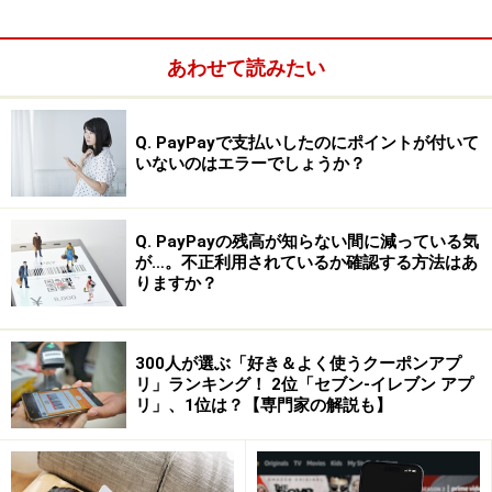
に開ける起動の速さと、年々進化する画質の良さが魅力
的です。
あわせて読みたい
回答者にiPhoneノーマルカメラを選んだ理由を聞くと、
Q. PayPayで支払いしたのにポイントが付いて
以下のような声が寄せられました。
いないのはエラーでしょうか？
「起動が最速で、肉眼に近い自然な色合いをそ
Q. PayPayの残高が知らない間に減っている気
のまま残せるところ」（60代男性／埼玉県）
が…。不正利用されているか確認する方法はあ
りますか？
「加工が入ってしまうと、大きくなって見返し
た時に我が子の顔ではなく別人が残るのが嫌だ
から」（30代その他／茨城県）
300人が選ぶ「好き＆よく使うクーポンアプ
「画質が十分に高く、アプリを使わなくても高
リ」ランキング！ 2位「セブン-イレブン アプ
リ」、1位は？【専門家の解説も】
品質な写真が撮れる」（30代男性／茨城県）
「一番使いやすいから」（40代女性／鹿児島
県）