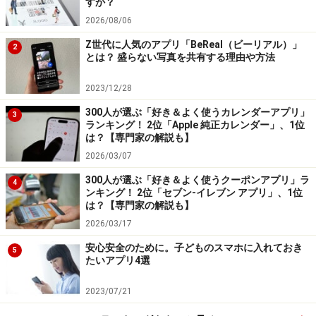
すか？
2026/08/06
一方で、加工前提の設計のため、記録用途や自然な色味
Z世代に人気のアプリ「BeReal（ビーリアル）」
2
を重視する場合には不向きな場面もあります。SNS投稿
とは？ 盛らない写真を共有する理由や方法
や思い出づくりなど、「写真を作品として仕上げたい」
2023/12/28
「撮影時間も含めて楽しみたい」ユーザーにとっては、
300人が選ぶ「好き＆よく使うカレンダーアプリ」
非常に相性のよいアプリと言えるでしょう。
3
ランキング！ 2位「Apple 純正カレンダー」、1位
は？【専門家の解説も】
＞10位までの全ランキング結果を見る
2026/03/07
300人が選ぶ「好き＆よく使うクーポンアプリ」ラ
4
ンキング！ 2位「セブン-イレブン アプリ」、1位
【ばんかプロフィール】
は？【専門家の解説も】
月間50万PVを達成している「あなたのスイッチを押すブ
2026/03/17
ログ」を運営するブロガー。iPhone・Mac・Evernoteな
安心安全のために。子どものスマホに入れておき
5
ど、ITサービスやガジェットの使い方を取り上げ、ビジ
たいアプリ4選
ネスやライフスタイルを楽しく便利にするヒントを紹介
している。
2023/07/21