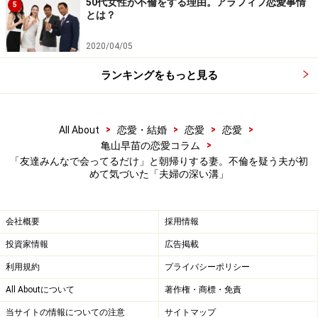
50代女性が不倫をする理由。アラフィフ恋愛事情
5
あなたと同棲していたときも、私は常に“いい子”だった
とは？
でしょ。最近、“いい子”に疲れちゃった』って。確かに
2020/04/05
妻は周りに気を遣い、誰からも好かれようと努力する人
で、疲れたという言葉には実感がともなっていました。
ランキングをもっと見る
でも大人として親として、未成年の子どもがいるのだか
ら、そこは考えてくれないと困る。自分自身のことを考
>
>
>
>
All About
恋愛・結婚
恋愛
恋愛
えるのは、子どもたちが成人してからにしてほしいとい
>
亀山早苗の恋愛コラム
うのが僕の本音です。それは妻にも伝えました」
「友達みんなで会ってるだけ」と朝帰りする妻。不倫を疑う夫が初
めて気づいた「夫婦の深い溝」
だが親の言うことを素直に聞いて、勉強も頑張って大学
へ行き、進学後は彼と同棲して「同い年なのに、なんと
会社概要
採用情報
なく保護者のような感じ」の彼に「圧」を感じていたと
投資家情報
広告掲載
妻は吐露した。圧などかけたこともない、むしろ当時か
利用規約
プライバシーポリシー
ら彼女のわがままを聞いていたのは自分の方だとヒロキ
さんは驚いた。
All Aboutについて
著作権・商標・免責
当サイトの情報についての注意
サイトマップ