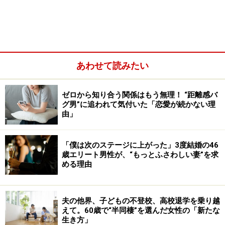
あわせて読みたい
ゼロから知り合う関係はもう無理！ “距離感バ
グ男”に追われて気付いた「恋愛が続かない理
由」
それでも3年ほど前から、妻はパートで仕事をするよう
「僕は次のステージに上がった」3度結婚の46
になった。そのころから妻が少しずつ変わっていったと
歳エリート男性が、“もっとふさわしい妻”を求
いう。
める理由
「今月、あなたは2回飲み会に行ってるよね、私も1回く
夫の他界、子どもの不登校、高校退学を乗り越
らいはいいよね、と自己主張することが増えたんです。
えて。60歳で“半同棲”を選んだ女性の「新たな
僕はいいことだと思っていた。互いに息抜きは必要だ
生き方」