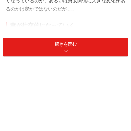
くなっているのか、あるいは男女関係に大きな変化があ
るのかは定かではないのだが……。
妻が社交的になっていく
学生時代から同級生と同棲し、27歳で妊娠が分かって婚
続きを読む
姻届を出したヒロキさん（42歳）。上の子は15歳、下の
子は13歳になる。
「下の子が生まれたとき、妻は『さすがにもう無理』と
仕事を辞めました。僕たちは二人とも地方出身者で、周
りに手伝ってくれる親も親戚もいなかったので。僕も家
事育児はしたつもりだけど、ちょうど仕事が忙しい時期
で、どうしても妻への負担は大きくなった」