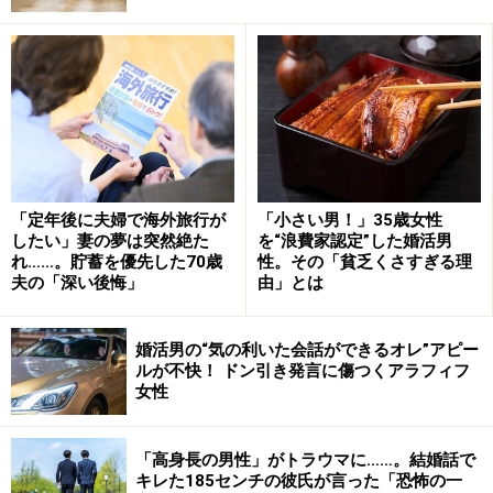
し、人と集まって話すことも大事だから。ただ、次第に
妻の飲み会の回数が多くなっていって」
頻繁に出かけるようになった妻
昨年の秋以降は週に1度の割合で、妻の飲み会があっ
た。そのたびにヒロキさんは残業分の仕事を持ち帰った
りしながらしのいできた。コロナ禍以降、家で仕事をす
「定年後に夫婦で海外旅行が
「小さい男！」35歳女性
したい」妻の夢は突然絶た
を“浪費家認定”した婚活男
ることに寛容になっている職場だが、それでも周りが残
れ……。貯蓄を優先した70歳
性。その「貧乏くさすぎる理
業している中、一人仕事を持ち帰ったり早朝出社したり
夫の「深い後悔」
由」とは
するのは気がひけるところもある。
婚活男の“気の利いた会話ができるオレ”アピー
ルが不快！ ドン引き発言に傷つくアラフィフ
「妻が変わったのはそれだけではありません。化粧が少
女性
し濃くなったし、着るものも華やかな色になった。きれ
いになったと言ったことがあるんですが、妻はウフッと
「高身長の男性」がトラウマに……。結婚話で
いうこびたような笑みを浮かべた。それはなんだか嫌で
キレた185センチの彼氏が言った「恐怖の一