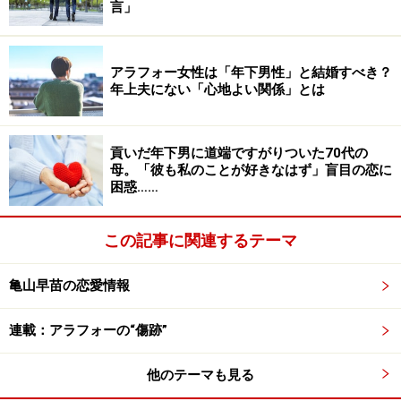
したね」
言」
気になる男がいるのではないか、浮気しているのではな
アラフォー女性は「年下男性」と結婚すべき？
いかと考えたが、そんなことを言った瞬間、学生時代か
年上夫にない「心地よい関係」とは
ら培ってきた信頼関係が壊れるような気がして言えずに
いる。19歳から付き合い始めた二人には、すでに23年と
貢いだ年下男に道端ですがりついた70代の
いう歴史があるのだ。
母。「彼も私のことが好きなはず」盲目の恋に
困惑……
「長く付き合っているのだから裏切るはずがない」
この記事に関連するテーマ
ヒロキさんは自分にそう言い聞かせていた。
亀山早苗の恋愛情報
朝帰りの妻につい怒ってしまった
連載：アラフォーの“傷跡”
ところが昨年12月、週末金曜日に妻が帰ってこない日が
あった。終電がなくなったころにはさすがにヒロキさん
他のテーマも見る
も心配になり、何度も連絡したが返信はなかった。