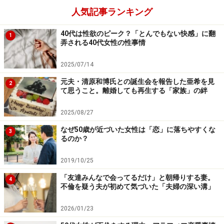
人気記事ランキング
「警察に連絡した方がいいだろうかと思い始めた午前6
40代は性欲のピーク？「とんでもない快感」に翻
時、ようやく帰ってきました。『飲み過ぎて終電乗れな
1
弄される40代女性の性事情
くて、始発になっちゃった』と笑っていましたが、酒が
残っている感じでもないし、二日酔いにも見えなかっ
2025/07/14
た。そもそも妻は酒には弱い。だからこそつぶれて居酒
元夫・清原和博氏との誕生会を報告した亜希を見
2
て思うこと。離婚しても再生する「家族」の絆
屋で眠り込んだというんですが、そんなことはあるかな
あと半信半疑でした」
2025/08/27
なぜ50歳が近づいた女性は「恋」に落ちやすくな
3
2週間後、再び妻が朝帰りした。さすがのヒロキさんも
るのか？
「いったいどういうつもりなの？」と怒りの声を上げ
2019/10/25
た。女性だからとか妻だからということではなく、家庭
を持つ身として、連絡もせずに朝帰りというのはおかし
「友達みんなで会ってるだけ」と朝帰りする妻。
4
不倫を疑う夫が初めて気づいた「夫婦の深い溝」
いのではないかと指摘した。
2026/01/23
「分かった。ごめんと妻は言いました。『独身のころ、