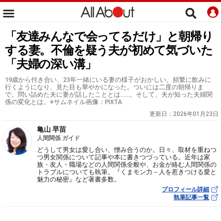
「友達みんなで会ってるだけ」と朝帰り
する妻。不倫を疑う夫が初めて気づいた
「夫婦の深い溝」
19歳から付き合い、23年一緒にいる妻の様子がおかしい。頻繁に飲みに
行くようになり、見た目も華やかになった。ついには二度の朝帰りま
で。問い詰めた夫に妻が話したこととは……。そして、夫が知った夫婦関
係の変化とは。※サムネイル画像：PIXTA
更新日：
2026年01月23日
亀山 早苗
人間関係 ガイド
どうして男女は愛し合い、憎み合うのか。日々、取材を重ねつ
つ男女関係について記事や本に書きつづっている。近年は家
族・友人・職場などの人間関係全般や、お金が絡む人間関係の
トラブルについても執筆。『くまモン力－人を惹きつける愛と
魅力の秘密』など著書多数。
プロフィール詳細
執筆記事一覧