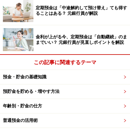
今回のアンケートでは投資などのリスク資産については
定期預金は「中途解約して預け替え」ても得す
尋ねていませんが、投資に回さない「守りのお金」をど
ることはある？ 元銀行員が解説
う増やしていくかは多くの人にとって共通の課題と言え
るでしょう。
金利が上がる今、定期預金は「自動継続」のま
までいい？ 元銀行員が見直しポイントを解説
もし、普通預金に「当面使う予定のないお金」が眠って
いるならば、今の金利水準を機に、定期預金の活用を検
討してみるのも一つの手です。
この記事に関連するテーマ
もちろん、無理に全額を移す必要はありません。まずは
預金・貯金の基礎知識
少額からでも、納得できる「お金の置き場所」を整える
預貯金を貯める・増やす方法
ことが、賢い資産防衛の一歩となるはずです。
年齢別・貯金の仕方
＜調査概要＞
お金に関するアンケート（定期預金や国債など）
普通預金の活用術
調査方法：インターネットアンケート