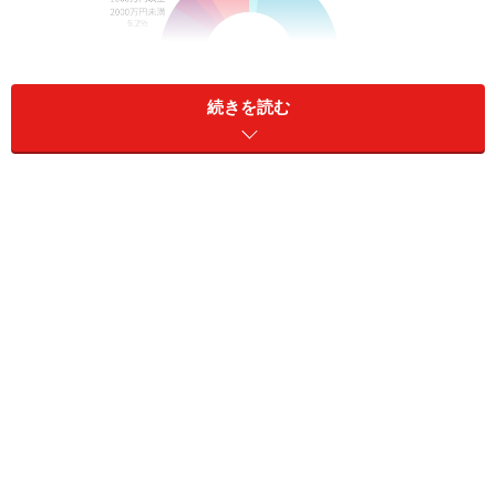
続きを読む
現在の預金額（普通預金、定期預金などの総額）の分布（編
集部作成）
結果を見ると、
「100万円未満」と答えた人が24.2％
と、全体の約4分の1を占めています
。「0円」と答えた
人を合わせると、万が一の備えとしては、やや心もとな
い預金額の人が少なくないようです。
一方で、1000万円以上の預金がある層も1割を超えてお
り、ライフステージやこれまでの蓄財の差によって、預
金額の「二極化」が鮮明になっているともいえます。