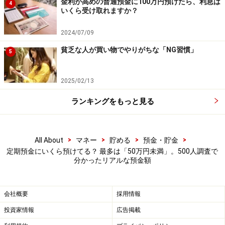
金利が高めの普通預金に100万円預けたら、利息は
4
いくら受け取れますか？
2024/07/09
貧乏な人が買い物でやりがちな「NG習慣」
5
2025/02/13
ランキングをもっと見る
>
>
>
>
All About
マネー
貯める
預金・貯金
定期預金にいくら預けてる？ 最多は「50万円未満」。500人調査で
分かったリアルな預金額
会社概要
採用情報
投資家情報
広告掲載