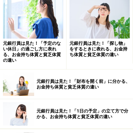
アンケート回答者のうち現在、定期預金を利用している
人を対象に調査したところ、
「50万円未満」（29.1％）
が最多
で、次いで「50万円以上100万円未満」
（26.1％）となり、100万円未満と答えた人が全体の半
数以上を占めました。
元銀行員は見た！「予定のな
元銀行員は見た！「探し物」
い休日」の過ごし方に表れ
をするときに表れる、お金持
る、お金持ち体質と貧乏体質
ち体質と貧乏体質の違い
の違い
定期預金の預入額の分布（編集部作成）
元銀行員は見た！「財布を開く前」に分かる、
さらに「100万円以上300万円未満」（24.6％）を含める
お金持ち体質と貧乏体質の違い
と、定期預金の預入額が300万円未満の人は全体の8割を
占めており、まとまった額を預けるというよりは、ごく
元銀行員は見た！「1日の予定」の立て方で分
少額から定期預金を活用している人が多いことが分かり
かる、お金持ち体質と貧乏体質の違い
ます。