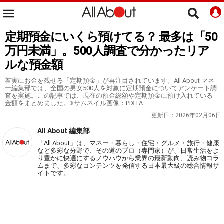
定期預金にいくら預けてる？ 最多は「50
万円未満」。500人調査で分かったリア
ルな預金額
着実にお金を残せる「定期預金」が再注目されています。All About マネ
ー編集部では、全国の男女500人を対象に定期預金についてアンケート調
査を実施。この記事では、現在の預金総額や定期預金に預け入れている
金額をまとめました。※サムネイル画像：PIXTA
更新日：
2026年02月06日
All About 編集部
「All About」は、マネー・暮らし・住宅・グルメ・旅行・健康
など多彩な分野で、その道のプロ（専門家）が、日常生活をよ
り豊かに快適にするノウハウから業界の最新動向、読み物コラ
ムまで、多彩なコンテンツを発信する日本最大級の総合情報サ
イトです。