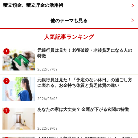
調査実施日：2025年12月26日～27日
積立預金、積立貯金の活用術
調査対象：全国10～70代の男女500人
他のテーマも見る
※記事内容は執筆時点のものです。最新の内容をご確認くださ
い。
人気記事ランキング
本記事の内容は一般的な情報提供を目的としており、特定の金融
商品や投資行動を推奨するものではありません。
投資や資産運用に関する最終的なご判断はご自身の責任において
元銀行員は見た！老後破綻・老後貧乏になる人の
1
行ってください。
特徴
掲載情報の正確性・完全性については十分に配慮しております
が、その内容を保証するものではなく、これに基づく損失・損害
2022/07/09
などについて当社は一切の責任を負いません。
最新の情報や詳細については、必ず各金融機関やサービス提供者
元銀行員は見た！「予定のない休日」の過ごし方
の公式情報をご確認ください。
2
に表れる、お金持ち体質と貧乏体質の違い
【編集部からのお知らせ】
2026/08/08
・「家計」について、
アンケート（2026/8/31まで）
を実施
中です！
あなたの家は大丈夫？ 金運が下がる玄関の特徴
3
※抽選で20名にAmazonギフト券1000円分プレゼント
※謝礼付きの限定アンケートやモニター企画に参加が可能に
なります
2022/09/09