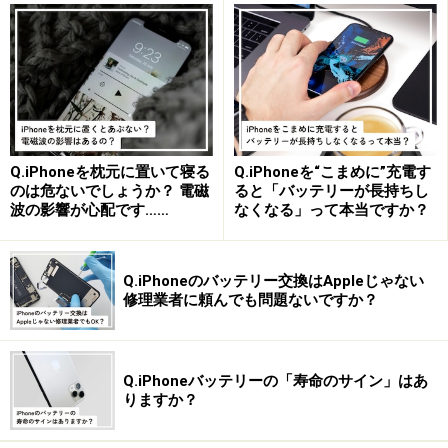
間中は不便を強いられることが多いです。
一方、非正規の修理店の多くは予約不要で、直接来店で
もバッテリー交換に応じてもらえます。作業時間の短さ
を特徴としているお店も多く、最短30分～1時間ほどで
バッテリー交換が完了するケースも少なくありません。
Q.iPhoneを枕元に置いて寝る
Q.iPhoneを“こまめに”充電す
のは危ないでしょうか？ 電磁
ると「バッテリーが長持ちし
Apple以外の修理業者を利用する際の「デメ
波の影響が心配です……
なくなる」って本当ですか？
リット」・「リスク」3選
■非純正パーツが使われる
Q.iPhoneのバッテリー交換はAppleじゃない
多くの非正規修理店では、バッテリー交換に必要なパー
修理業者に頼んでも問題ないですか？
ツに非純正品が使われ、パーツの品質は企業によって異
なります。場合によってはバッテリーの持ちや耐久性に
影響が出る可能性もあるので、信頼できる業者を選ぶこ
Q.iPhoneバッテリーの「寿命のサイン」はあ
りますか？
とが重要です。