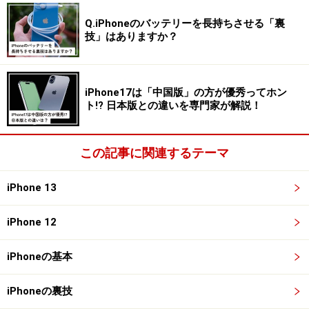
■バッテリー関連の警告表示が出る場合がある
Q.iPhoneのバッテリーを長持ちさせる「裏
iPhoneの一部モデルでは、非純正バッテリーに交換する
技」はありますか？
と「バッテリーに関する重要なメッセージ」が表示され
ると報告があり、バッテリー容量も表示されなくなるケ
ースがあります。
iPhone17は「中国版」の方が優秀ってホン
ト!? 日本版との違いを専門家が解説！
■Apple公式・他の修理業者のサポートが受けられなくな
る可能性がある
この記事に関連するテーマ
非正規修理を行うと、AppleCare+や今後の公式修理サポ
ートが受けられなくなる場合があります。バッテリー交
iPhone 13
換も受け付けてもらえなくなる可能性があるため注意が
必要です。
iPhone 12
iPhoneの基本
また、非正規の修理業者であっても、他店での修理履歴
がある端末は受け付けてもらえない可能性があります。
iPhoneの裏技
「絶対に受け付けられない」というわけではありません