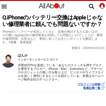
Q.iPhoneのバッテリー交換はAppleじゃな
い修理業者に頼んでも問題ないですか？
iPhoneのバッテリーが劣化してくると、交換を検討する人も多いはず。
その際にApple以外の修理業者を利用しても問題ないのでしょうか。費用
や修理時間、注意点など、事前に知っておきたいポイントを解説しま
す。※画像：筆者撮影
更新日：
2026年02月22日
ばんか
インターネットサービス ガイド
月間50万PVを達成している「あなたのスイッチを押すブログ」
を運営するブロガー。iPhone・Mac・Evernoteなど、ITサービ
スやガジェットの使い方を取り上げ、ビジネスやライフスタイ
ルを楽しく便利にするヒントを紹介している。本業はホームペ
ージ制作会社のディレクター。
プロフィール詳細
執筆記事一覧