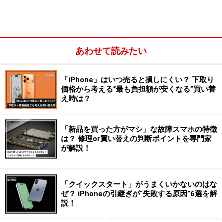
あわせて読みたい
「iPhone」はいつ売ると損しにくい？ 下取り
価格から考える“最も負担額が安くなる”買い替
え時は？
「新品を買った方がマシ」な故障スマホの特徴
は？ 修理or買い替えの判断ポイントを専門家
が解説！
配送修理は、店舗への来店の手間などはありませんが、
「クイックスタート」がうまくいかないのはな
ぜ？ iPhoneの引継ぎが“失敗する原因”6選を解
交換完了まで長いと7日間～10日間ほど要するとされて
説！
います。また代替機の貸し出しなどもないため、対応期