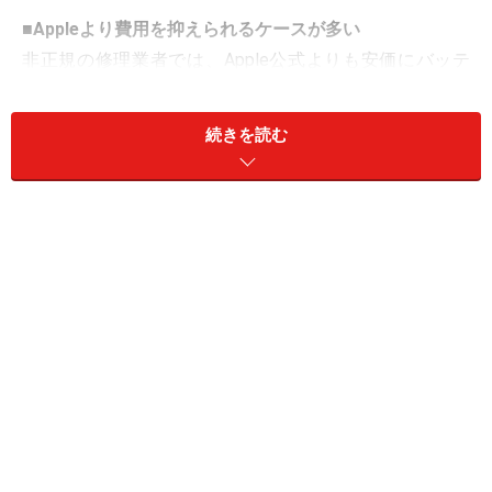
■Appleより費用を抑えられるケースが多い
非正規の修理業者では、Apple公式よりも安価にバッテ
リーを交換できるケースが多いです。特に保証切れの
iPhoneの場合、数千円単位で費用を抑えられることもあ
続きを読む
ります。
■即日修理などスピード面のメリット
Appleの正規サービスでは、バッテリー交換は「持ち込
み修理」か「配送修理」のどちらかを選択することにな
ります。
持ち込み修理の場合は、早ければ60分程度で作業が完了
しますが、事前予約が必要です。予約なしで利用できる
「修理取次（Drop-offサービス）」もありますが、交換
が完了するまでの数日間は自身のiPhoneを預けることに
なります。