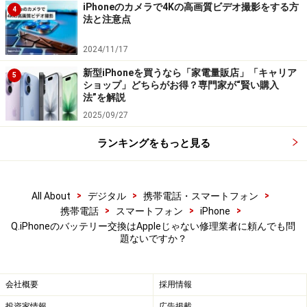
iPhoneのカメラで4Kの高画質ビデオ撮影をする方
4
■口コミ・実店舗の有無
法と注意点
実店舗があり、口コミ評価が安定している業者は比較的
2024/11/17
安心感があります。価格が極端に安過ぎる場合は注意す
るようにしましょう。
新型iPhoneを買うなら「家電量販店」「キャリア
5
ショップ」どちらがお得？専門家が“賢い購入
法”を解説
※記事内容は執筆時点のものです。最新の内容をご確認くださ
2025/09/27
い。
※機種やOSのバージョンによって画面表示、操作方法が異なる可
ランキングをもっと見る
能性があります。
>
>
>
【編集部おすすめの購入サイト】
All About
デジタル
携帯電話・スマートフォン
>
>
>
携帯電話
スマートフォン
iPhone
Q.iPhoneのバッテリー交換はAppleじゃない修理業者に頼んでも問
Amazonで人気の iPhone 用品をチェック！
題ないですか？
楽天市場で iPhone の関連商品をチェック！
会社概要
採用情報
投資家情報
広告掲載