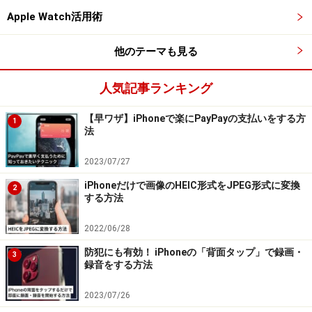
が、リスクがあることを理解しておきましょう。
Apple Watch活用術
非正規の修理業者を選ぶ際にチェックした
他のテーマも見る
いポイントは？
人気記事ランキング
■総務省登録修理業者を選ぶ
総務省登録修理業者とは、スマートフォンなどの修理を
【早ワザ】iPhoneで楽にPayPayの支払いをする方
1
法
行う業者のうち、電波法などの法令で定められた技術基
準や修理方法を満たしていることを、総務省に認められ
2023/07/27
登録された事業者のことを指します。認定を獲得してい
iPhoneだけで画像のHEIC形式をJPEG形式に変換
2
る事業者の方が、無登録業者よりも安心感は高いと言え
する方法
ます。
2022/06/28
■修理後の保証の有無
防犯にも有効！ iPhoneの「背面タップ」で録画・
3
録音をする方法
修理後に一定期間の保証が付くかも重要です。万が一の
初期不良に対応してもらえるか確認しておきましょう。
2023/07/26