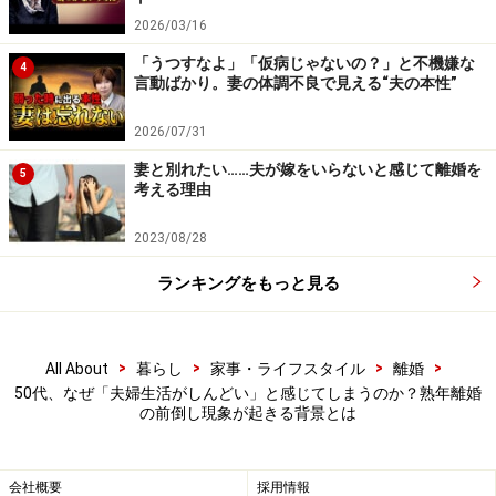
2026/03/16
「うつすなよ」「仮病じゃないの？」と不機嫌な
4
言動ばかり。妻の体調不良で見える“夫の本性”
2026/07/31
妻と別れたい……夫が嫁をいらないと感じて離婚を
5
考える理由
2023/08/28
ランキングをもっと見る
>
>
>
>
All About
暮らし
家事・ライフスタイル
離婚
50代、なぜ「夫婦生活がしんどい」と感じてしまうのか？熟年離婚
の前倒し現象が起きる背景とは
会社概要
採用情報