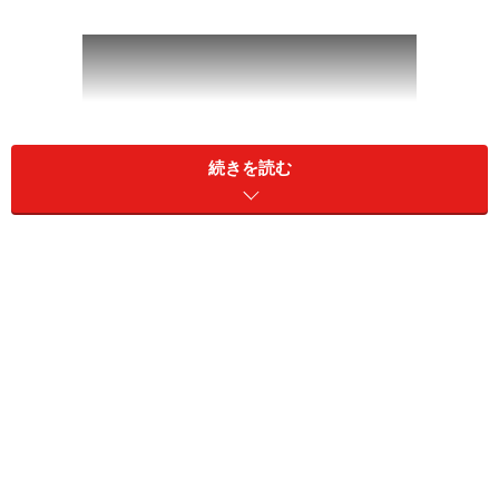
続きを読む
かつては60代以降だった熟年離婚の前倒しが起きている
背景には、妻側の「母性の限界」があります。
夫の生活全般を支え、自立を妨げてきた結果、妻が1日
出かけるだけで「夕飯はどうするんだ」と怒り出すよう
な夫の依存に対し、妻はもはやパートナーではなく「手
のかかる大きな子ども」に対する絶望を感じるのです。