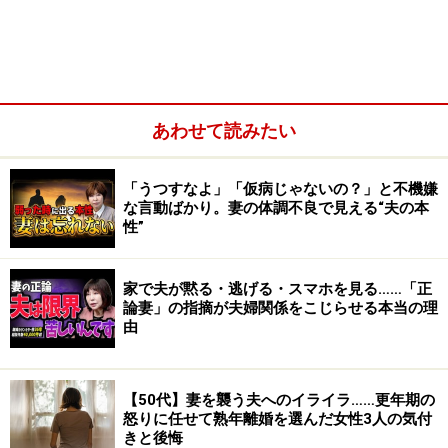
あわせて読みたい
「うつすなよ」「仮病じゃないの？」と不機嫌
な言動ばかり。妻の体調不良で見える“夫の本
性”
家で夫が黙る・逃げる・スマホを見る……「正
特に深刻なのは、将来の年金や介護を具体的に案じる50
論妻」の指摘が夫婦関係をこじらせる本当の理
由
代の妻に対し、夫は60歳直前まで「なんとかなる」と楽
観し続ける時間軸のズレです。
【50代】妻を襲う夫へのイライラ……更年期の
怒りに任せて熟年離婚を選んだ女性3人の気付
この温度差に耐えられず、妻の中で「期待のスイッチ」
きと後悔