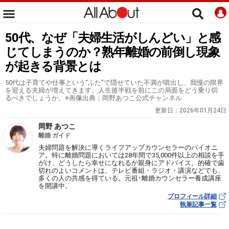
50代、なぜ「夫婦生活がしんどい」と感
じてしまうのか？熟年離婚の前倒し現象
が起きる背景とは
50代は子育てや仕事という“ふた”で隠せていた不満が噴出し、我慢の限界
を迎える夫婦が増えてきます。人生後半戦を前にこの局面をどう乗り切
るべきでしょうか。※画像出典：岡野あつこ公式チャンネル
更新日：
2026年01月24日
岡野 あつこ
離婚 ガイド
夫婦問題を解決に導くライフアップカウンセラーのパイオニ
ア。特に離婚問題においては28年間で35,000件以上の相談を手
がけ、どうしたら幸せになれるか親身にアドバイス。的確で歯
切れのよいコメントは、テレビ番組・ラジオ・講演などでも、
多くの人の共感を得ている。元祖･離婚カウンセラー養成講座
を開講中。
プロフィール詳細
執筆記事一覧