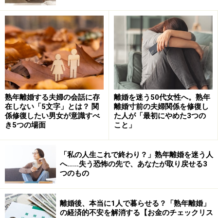
が切れた時、会話の消失は単なる不仲ではなく“夫婦関係
の死”となります。
関係修復のヒント
最近では、夫との老後を避けるべく50代から自立を急ぐ
妻も少なくありません。この危機を脱するには、当たり
熟年離婚する夫婦の会話に存
離婚を迷う50代女性へ。熟年
前の役割に対しても「感謝を言語化」すること。
在しない「5文字」とは？ 関
離婚寸前の夫婦関係を修復し
係修復したい男女が意識すべ
た人が「最初にやめた3つの
き5つの場面
こと」
夫婦間に生じたひずみを直視することなく放置すれば、
「冷え切った老後」が確定することになります。人生後
「私の人生これで終わり？」熟年離婚を迷う人
半戦に向けた再定義のために何をすべきなのか……、具体
へ……失う恐怖の先で、あなたが取り戻せる3
的な改善案は動画で詳しく語られています。
つのもの
※記事内容は執筆時点のものです。最新の内容をご確認くださ
い。
離婚後、本当に1人で暮らせる？「熟年離婚」
の経済的不安を解消する【お金のチェックリス