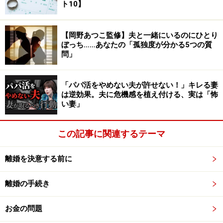
ト10】
次のページへ
1
/
2
【岡野あつこ監修】夫と一緒にいるのにひとり
ぼっち……あなたの「孤独度が分かる5つの質
問」
「パパ活をやめない夫が許せない！」キレる妻
は逆効果。夫に危機感を植え付ける、実は「怖
い妻」
この記事に関連するテーマ
離婚を決意する前に
離婚の手続き
お金の問題