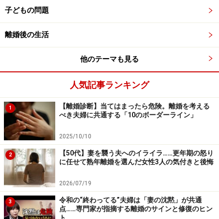
子どもの問題
離婚後の生活
他のテーマも見る
人気記事ランキング
【離婚診断】当てはまったら危険。離婚を考える
1
べき夫婦に共通する「10のボーダーライン」
2025/10/10
【50代】妻を襲う夫へのイライラ……更年期の怒り
2
に任せて熟年離婚を選んだ女性3人の気付きと後悔
2026/07/19
令和の“終わってる”夫婦は「妻の沈黙」が共通
3
点……専門家が指摘する離婚のサインと修復のヒン
ト