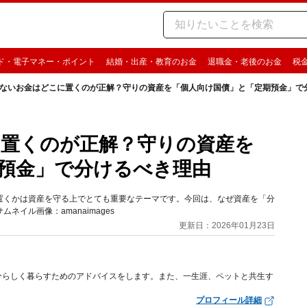
ド・電子マネー・ポイント
結婚・出産・教育のお金
退職金・老後のお金
税
ないお金はどこに置くのが正解？守りの資産を「個人向け国債」と「定期預金」で
置くのが正解？守りの資産を
預金」で分けるべき理由
置くかは資産を守る上でとても重要なテーマです。今回は、なぜ資産を「分
イル画像：amanaimages
更新日：2026年01月23日
分らしく暮らすためのアドバイスをします。また、一生涯、ペットと共生す
プロフィール詳細