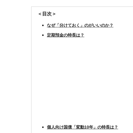
＜目次＞
なぜ「分けておく」のがいいのか？
定期預金の特長は？
個人向け国債「変動10年」の特長は？