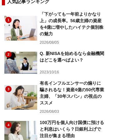
人気記事ランキング
「下がっても一年前よりかなり
1
上」の成長率。56歳主婦の資産
を4億に増やしたハイテク個別株
の魅力
2026/08/05
Q. 新NISAを始めるなら金融機関
2
はどこを選べばよい？
2023/10/16
有名インフルエンサーの煽りに
3
騙されるな！資産4億の50代専業
主婦、「30年スパン」の視点の
ススメ
2026/08/03
100万円を個人向け国債に預ける
4
と利息はいくら？日銀利上げで
注目が集まる理由