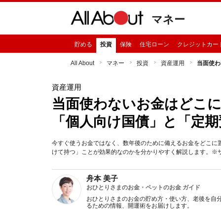
マネー
貯める
投資
保険
住宅ローン
クレジットカー
All About
マネー
投資
資産運用
当面使わ
資産運用
当面使わないお金はどこに
「個人向け国債」と「定期
今すぐ使うお金ではなく、数年後のために備えるお金をどこに
けて持つ」ことが効果的なのかを分かりやすく解説します。※サムネ
舟本 美子
おひとりさまのお金・ペットのお金 ガイド
おひとりさまのお金の貯め方・使い方、老後を自
るための情報、開運術をお届けします。