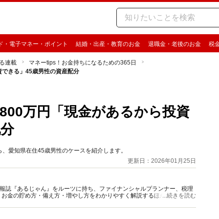
ド・電子マネー・ポイント
結婚・出産・教育のお金
退職金・老後のお金
税
る連載
マネーtips！お金持ちになるための365日
資できる」45歳男性の資産配分
800万円「現金があるから投資
配分
」から、愛知県在住45歳男性のケースを紹介します。
更新日：2026年01月25日
資情報誌『あるじゃん』をルーツに持ち、ファイナンシャルプランナー、税理
、お金の貯め方・備え方・増やし方をわかりやすく解説するほか、マネー最
...続きを読む
情報を発信しています。