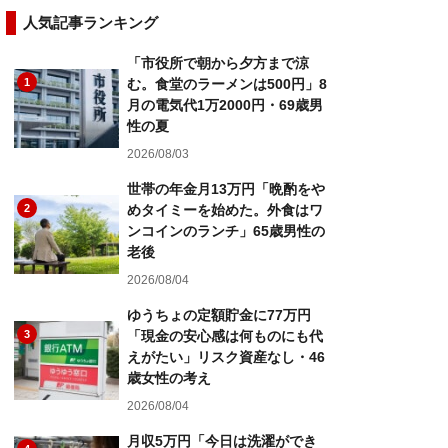
人気記事ランキング
「市役所で朝から夕方まで涼
1
む。食堂のラーメンは500円」8
月の電気代1万2000円・69歳男
性の夏
2026/08/03
世帯の年金月13万円「晩酌をや
2
めタイミーを始めた。外食はワ
ンコインのランチ」65歳男性の
老後
2026/08/04
ゆうちょの定額貯金に77万円
3
「現金の安心感は何ものにも代
えがたい」リスク資産なし・46
歳女性の考え
2026/08/04
月収5万円「今日は洗濯ができ