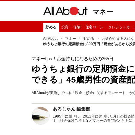
マネー
貯める
投資
保険
住宅ローン
クレジットカー
All About
マネー
貯める
お金が貯まる人にな
ゆうちょ銀行の定期預金に800万円「現金があるから投
マネーtips！お金持ちになるための365日
ゆうちょ銀行の定期預金に
できる」45歳男性の資産
All Aboutが実施している「現金・預金に関するアンケート
あるじゃん 編集部
1995年に創刊し、2012年に休刊した月刊の投
士、社会保険労務士などマネーの専門家とともに
新トピックス、おトク・節約コラムなど、役立つ