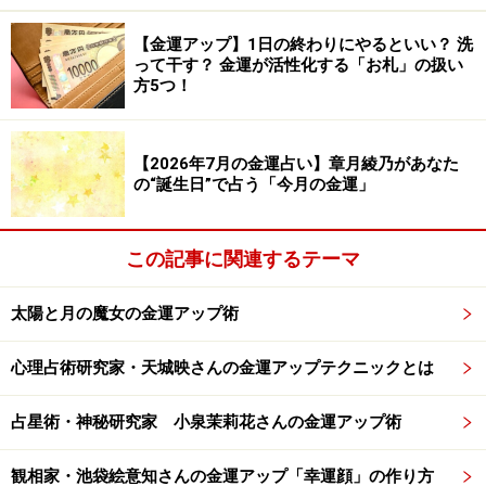
11月4、 7、８、19、20日
12月1、2、15、16、27、28日
【金運アップ】1日の終わりにやるといい？ 洗
って干す？ 金運が活性化する「お札」の扱い
方5つ！
【寅の日、巳の日】
寅の日は、「出て行ったものが帰ってくる」日。お金を
【2026年7月の金運占い】章月綾乃があなた
使うと、戻ってくる日。買い物、投資の吉日です。
の“誕生日”で占う「今月の金運」
また、七福神の一神であり金運と福徳の神様でもある毘
沙門天が、寅年・寅の月・寅の日・寅の刻に現れたとさ
この記事に関連するテーマ
れ、護り神となっています。
太陽と月の魔女の金運アップ術
巳の日は、「増やす」日。財運を育て、金運を高める
心理占術研究家・天城映さんの金運アップテクニックとは
日。貯金や口座の開設などによい日です。金運、学問、
芸事を司る弁財天が護り神です。
占星術・神秘研究家 小泉茉莉花さんの金運アップ術
さて、ここで「一粒万倍日」の中に「寅の日」「巳の
観相家・池袋絵意知さんの金運アップ「幸運顔」の作り方