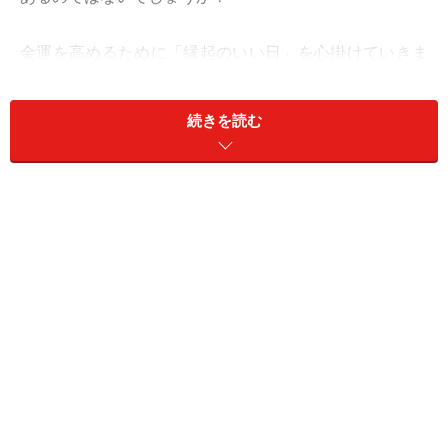
金運を高めるために「縁起のいい日」を心掛けていきま
しょう。お金を動かす、何かを買う、貯金を始めるな
ど、金運にまつわるアクションを起こす時の指針となる
続きを読む
はずです。
金運アップの縁起のいい日
【一粒万倍日】
一粒の種を植えると、それが実を結び、万倍にもなると
いうおめでたい日。お金の貸し出し、商売始め、投資や
開店などによい日です。