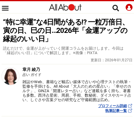
“特に幸運”な4日間がある!? 一粒万倍日、
寅の日、巳の日…2026年「金運アップの
縁起のいい日」
読むだけで、金運が上がっていく開運コラムをお届けします。今回は
「縁起のいい日」について解説します。※画像：PIXTA
更新日：
2026年01月27日
章月 綾乃
占い ガイド
雑誌やWeb、書籍など幅広い媒体で占いや心理テストの執筆・
監修を手掛ける。All About「大人のための星占い」「幸せのカ
ルテ」、GINZA「開運レター占い」など連載を多く持ち、著書
も多数。西洋占星術、周易、手相、数秘術、ダイスやカード占
い、しぐさや言葉グセの研究など守備範囲は広め。
プロフィール詳細
執筆記事一覧