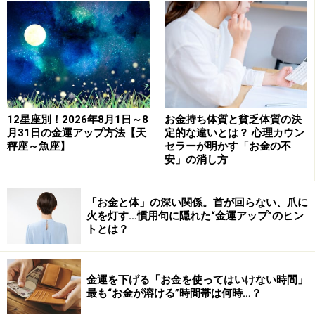
戌節（寒露、霜降）……酉、午の日
亥節（立冬、小雪）……酉、戌の日
子節（大雪、冬至）……亥、子の日
丑節（小寒、大寒）……卯、子の日
今年の一粒万倍日は以下の通り。
12星座別！2026年8月1日～8
お金持ち体質と貧乏体質の決
1月1、2、5、14、17、26、29日
月31日の金運アップ方法【天
定的な違いとは？ 心理カウン
2月8、13、20、25日
秤座～魚座】
セラーが明かす「お金の不
安」の消し方
3月4、 5、12、17、24、29日
4月8、11、20、23日
「お金と体」の深い関係。首が回らない、爪に
5月2、5、6、17、18、29、30日
火を灯す…慣用句に隠れた“金運アップ”のヒン
6月12、13、24、25日
トとは？
7月6、7、10、19、22、31日
8月3、13、18、25、30日
金運を下げる「お金を使ってはいけない時間」
9月6、７、14、19、26日
最も“お金が溶ける”時間帯は何時…？
10月1、 11、14、23、26日