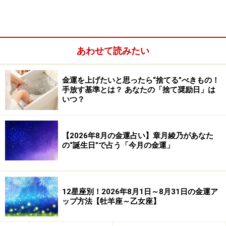
あわせて読みたい
金運を上げたいと思ったら“捨てる”べきもの！
手放す基準とは？ あなたの「捨て奨励日」は
いつ？
十二節、二十四節気に対応しています。
寅節（立春、雨水）……丑、午の日
卯節（啓蟄、春分）……酉、寅の日
【2026年8月の金運占い】章月綾乃があなた
の“誕生日”で占う「今月の金運」
辰節（清明、穀雨）……子、卯の日
巳節（立夏、小満）……卯、辰の日
午節（芒種、夏至）……巳、午の日
未節（小暑、大暑）……酉、午の日
12星座別！2026年8月1日～8月31日の金運ア
ップ方法【牡羊座～乙女座】
申節（立秋、処暑）……子、未の日
酉節（白露、秋分）……卯、申の日