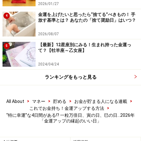
2026/01/27
2月24日、4月25日、6月24日、8月23日、10月22日、12
金運を上げたいと思ったら“捨てる”べきもの！ 手
4
放す基準とは？ あなたの「捨て奨励日」はいつ？
月21日。
2026/08/07
さらに金運をアップさせるには
【最新】12星座別にみる！生まれ持った金運っ
5
て？【牡羊座～乙女座】
ポイントは、旧暦の感覚をつかむことです。
2024/04/24
旧暦は、月の満ち欠けをベースに作られているので、
ランキングをもっと見る
「満月に向かう、満ちていく月の時期」と「新月に向か
う、欠けていく月の時期」も意識していくとよいでしょ
う。
>
>
>
>
All About
マネー
貯める
お金が貯まる人になる連載
>
これでお金持ち！金運アップする方法
満ちていく時期は、増やす時期。
“特に幸運”な4日間がある!? 一粒万倍日、寅の日、巳の日…2026年
「金運アップの縁起のいい日」
欠けていく時期は、手放す時期。このイメージを加えて
いきましょう。