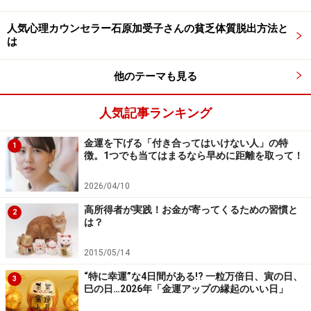
日」があることに気付いたあなたは、かなり金運への感
度が上がっています。
人気心理カウンセラー石原加受子さんの貧乏体質脱出方法と
は
2026年3月5、17日の寅の日、一粒万倍日。
他のテーマも見る
2026年6月12、24日の巳の日、一粒万倍日。
人気記事ランキング
この4日間は、特に幸運です。中でも、6月24日は、「己
金運を下げる「付き合ってはいけない人」の特
巳（つちのとみ）」の日とも重なります。
1
徴。1つでも当てはまるなら早めに距離を取って！
【己巳の日】
2026/04/10
東洋思想の五行では、金は土から生まれます。この
高所得者が実践！お金が寄ってくるための習慣と
2
「己」の日と弁財天に護られた「巳」の日が重なる己巳
は？
の日は、金運アップの吉日とされています。十干十二支
2015/05/14
の周期で60日に1度巡ってきます。
“特に幸運”な4日間がある!? 一粒万倍日、寅の日、
3
巳の日…2026年「金運アップの縁起のいい日」
2026年の己巳の日は、以下の通りです。