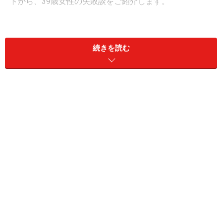
トから、39歳女性の失敗談をご紹介します。
回答者のプロフィール
続きを読む
回答者本人：39歳女性
家族構成：既婚（子あり）
雇用形態：パート
職業：製造業
世帯年収：900万円
現在の年収や暮らしに満足しているか：どちらとも言え
ない