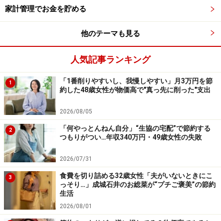
家計管理でお金を貯める
他のテーマも見る
人気記事ランキング
「1番削りやすいし、我慢しやすい」月3万円を節
1
約した48歳女性が物価高で"真っ先に削った"支出
2026/08/05
「何やっとんねん自分」“生協の宅配”で節約する
2
つもりがつい…年収340万円・49歳女性の失敗
2026/07/31
食費を切り詰める32歳女性「夫がいないときにこ
3
っそり…」成城石井のお総菜が“プチご褒美”の節約
生活
2026/08/01