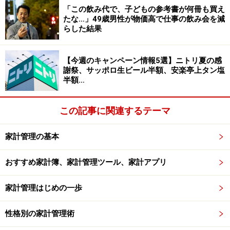
※本記事で紹介している人物のプロフィールや数値など
「この飲み代で、子どもの参考書が何冊も買え
は、プライバシー保護のため編集部で一部改変している
たな…」49歳男性が物価高で仕事の飲み会を減
らした結果
場合があります。
※記事内容は執筆時点のものです。最新の内容をご確認くださ
【今週のキャンペーン情報5選】ニトリ夏の感
い。
謝祭、サッポロ生ビール半額、安楽亭上タン塩
本記事の内容は一般的な情報提供を目的としており、特定の金融
半額…
商品や投資行動を推奨するものではありません。
投資や資産運用に関する最終的なご判断はご自身の責任において
行ってください。
掲載情報の正確性・完全性については十分に配慮しております
この記事に関連するテーマ
が、その内容を保証するものではなく、これに基づく損失・損害
などについて当社は一切の責任を負いません。
最新の情報や詳細については、必ず各金融機関やサービス提供者
家計管理の基本
の公式情報をご確認ください。
おすすめ家計簿、家計管理ツール、家計アプリ
【編集部からのお知らせ】
・「家計」について、
アンケート（2026/8/31まで）
を実施
家計管理はじめの一歩
中です！
※抽選で20名にAmazonギフト券1000円分プレゼント
※謝礼付きの限定アンケートやモニター企画に参加が可能に
性格別の家計管理術
なります