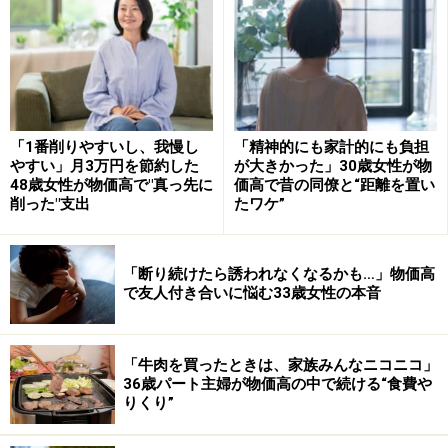
節約は長続きできる準備をしてから
「節約できている実感もなかったし、何よりこぼしてし
まった後の片づけがしんどかったです」と女性は苦笑
い。
「1番削りやすいし、我慢し
「精神的にも家計的にも負担
やすい」月3万円を節約した
が大きかった」30歳女性が物
「節約は、きちんと長続きできる準備を事前にしてから
48歳女性が物価高で"真っ先に
価高で昔の同僚と“距離を置い
始めるべきですね」とコメントしています。
削った"支出
たワケ”
＜調査概要＞
「断り続けたら誘われなくなるかも…」物価高
節約の体験談に関するアンケート
で友人付き合いに悩む33歳女性の本音
調査方法：インターネットアンケート
調査実施日：2025年8月28日
「牛肉を買ったときは、家族みんなニコニコ」
調査対象：全国20～60代の200人（男性：63人、女性：
36歳パート主婦が物価高の中で続ける“食費や
137人）
りくり”
※回答者のコメントは原文のまま記載しています。