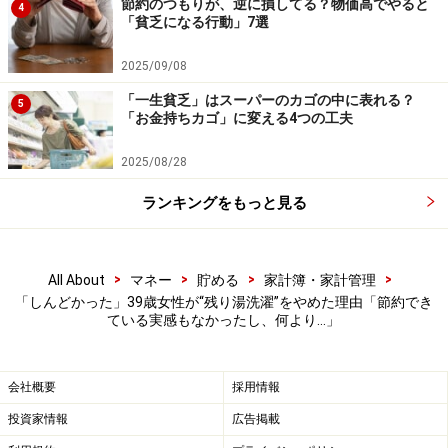
節約のつもりが、逆に損してる？物価高でやると
4
「貧乏になる行動」7選
2025/09/08
「一生貧乏」はスーパーのカゴの中に表れる？
5
「お金持ちカゴ」に変える4つの工夫
2025/08/28
ランキングをもっと見る
>
>
>
>
All About
マネー
貯める
家計簿・家計管理
「しんどかった」39歳女性が“残り湯洗濯”をやめた理由「節約でき
ている実感もなかったし、何より…」
会社概要
採用情報
投資家情報
広告掲載