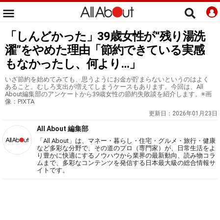
「しんどかった」39歳女性が“残り湯洗
濯”をやめた理由「節約できている実感
もなかったし、何より…」
いざ節約を始めてみても、思うようにお金が貯まらないというのはよく
あること。むしろ支出が増えてしまうケースもあります。今回は、All
About編集部のアンケートから39歳女性の節約失敗談を紹介します。※画
像：PIXTA
更新日：
2026年01月23日
All About 編集部
「All About」は、マネー・暮らし・住宅・グルメ・旅行・健康
など多彩な分野で、その道のプロ（専門家）が、日常生活をよ
り豊かに快適にするノウハウから業界の最新動向、読み物コラ
ムまで、多彩なコンテンツを発信する日本最大級の総合情報サ
イトです。