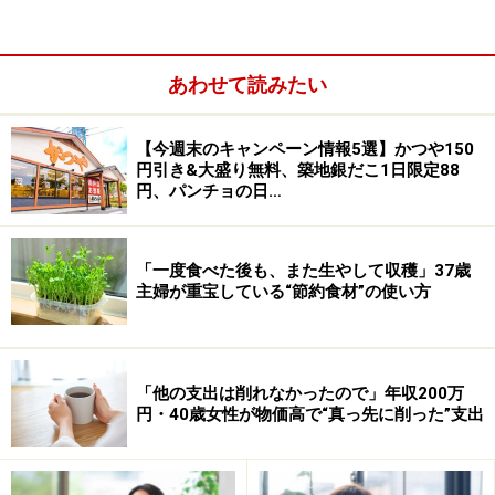
あわせて読みたい
【今週末のキャンペーン情報5選】かつや150
お風呂の水を流すのがもったいなくて
円引き&大盛り無料、築地銀だこ1日限定88
円、パンチョの日…
水道代の節約で失敗した39歳の女性。節約のきっかけを
「お風呂の水を綺麗なまま毎日流すことがもったいなく
感じたんです」と語ります。
「一度食べた後も、また生やして収穫」37歳
主婦が重宝している“節約食材”の使い方
女性はお風呂の残り湯をすくって洗濯機に移し再利用し
ました。しかし、結果は予想外のものに……。
「他の支出は削れなかったので」年収200万
円・40歳女性が物価高で“真っ先に削った”支出
「水をこぼしたときの後始末が大変でやめました。労力
と時間が無駄に思えてしまって……」