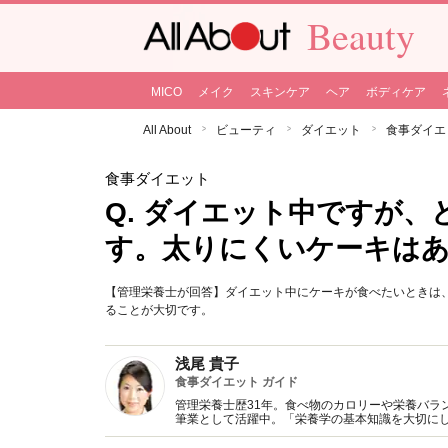
Beauty
MICO
メイク
スキンケア
ヘア
ボディケア
All About
ビューティ
ダイエット
食事ダイエ
食事ダイエット
Q. ダイエット中ですが
す。太りにくいケーキは
【管理栄養士が回答】ダイエット中にケーキが食べたいときは
ることが大切です。
浅尾 貴子
食事ダイエット ガイド
管理栄養士歴31年。食べ物のカロリーや栄養バラ
筆業として活躍中。「栄養学の基本知識を大切に
アドバイスを行う」が信条。