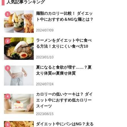
人気記事ランキング
麺類のカロリー比較！ ダイエッ
1
ト中におすすめ＆NGな麺とは？
2024/07/09
ラーメンをダイエット中に食べ
2
る方法！太りにくい食べ方10
2023/01/10
夏になると食欲が増す……？夏
3
太り体質or夏痩せ体質
2024/07/24
カロリーの低いケーキは？ ダイ
4
エット中におすすめ低カロリー
スイーツ
2023/06/15
ダイエット中にパンはNG？太る
5