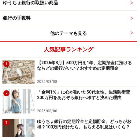
ゆうちょ銀行の取扱い商品
●メリット
銀行の手数料
・6カ月経過すれば、満期を待たずに解約できる。金利
上昇時など、見直しを検討する可能性があると思えば、
他のテーマも見る
6カ月後から新たな商品に移行ができます。
・10年まで預け入れ期間があり、長期で預ければ、その
人気記事ランキング
分半年複利で利息が積み上がります。
【2026年8月】500万円を1年、定期預金に預ける
1
ならどの銀行がいい？おすすめの定期預金
●デメリット
2026/08/08
・定期貯金に比べて金利が低いため、満期まで確実に預
けるつもりであれば、定期貯金の方が有利です。
「金利1％」に心が動いた50代女性。生活防衛費
2
200万円をあおぞら銀行へ移すと決めた理由
定期貯金と定額貯金に100万円預けてみた
2026/08/06
ら？【金利は2025年12月時点】
ゆうちょ銀行の定期貯金と定額貯金、どっちがお
3
得？100万円預けたら、もらえる利息はいくら？
ここからは「特徴は分かったけど、実際どれくらい増え