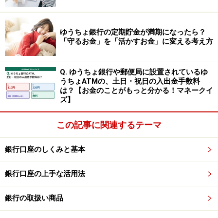
・金利上昇局面で、より有利な商品に預け替えを検討し
たくても、満期までは柔軟に対応できません。
ゆうちょ銀行の定期貯金が満期になったら？
「守るお金」を「活かすお金」に変える考え方
定額貯金の特徴
定額貯金は、定期貯金と異なり、柔軟な解約条件を持つ
Q. ゆうちょ銀行や郵便局に設置されているゆ
ことが特徴です。
うちょATMの、土日・祝日の入出金手数料
は？【お金のことがもっと分かる！マネークイ
ズ】
・預入期間：最長10年。ただし、6カ月後から自由に解
約可能。
この記事に関連するテーマ
・金利計算：3年までは6カ月ごとに段階的に金利が変わ
る。10年間は半年複利で利子を計算する。
銀行口座のしくみと基本
・解約条件：預け入れの日から起算して6カ月経過後は
払い戻し自由（ペナルティーなし）。
銀行口座の上手な活用法
・預入金額：1000円以上（1000円単位）
銀行の取扱い商品
参照：
ゆうちょ銀行「定額貯金」