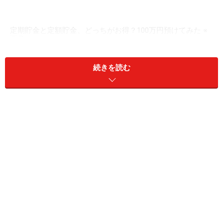
定期貯金と定額貯金、どっちがお得？100万円預けてみた ※
画像：amanaimages
定期貯金の特徴
続きを読む
定期貯金は、あらかじめ決めた期間、資金を動かさない
ことを前提とした貯金方法です。
・預入期間：1カ月、3カ月、6カ月、1年、2年、3年、4
年、5年のいずれかの期間を指定。
・金利計算：3年未満は単利。3年、4年、5年のものは半
年複利で計算。
・解約条件：満期前に解約すると預入期間内払戻金利を
適用（ペナルティーあり）。
・預入金額：1000円以上（1000円単位）