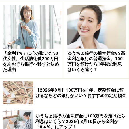
合、高い利回りを得られる。
【例】
定額貯金の金利は、3年以上は「0.32％」ですが、定期貯
金は、3年が「0.35％」、4年が「0.375％」、5年は
「0.4％」です。同じ期間を預けるのであれば、定期貯金
の方が高い利息を受け取れます。
「金利1％」に心が動いた50
ゆうちょ銀行の通常貯金VS高
代女性。生活防衛費200万円
金利な銀行の普通預金。100
をあおぞら銀行へ移すと決め
万円を預けたら1年後の利息
・満期までの利回りが契約時に確定しているため、資金
た理由
はいくら違う？
計画が立てやすいです。
参照：
ゆうちょ銀行「金利一覧」
【2026年8月】100万円を1年、定期預金に預
けるならどの銀行がいい？おすすめの定期預金
●デメリット
・満期前に解約すると預入期間内払戻金利が適用となり
ゆうちょ銀行の通常貯金に100万円を預けたら
利息はいくら？2026年8月10日から金利が
金利が減少します。
「0.4％」にアップ！