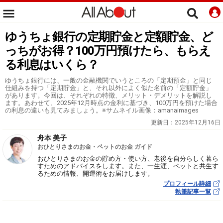
ゆうちょ銀行の定期貯金と定額貯金、ど
っちがお得？100万円預けたら、もらえ
る利息はいくら？
ゆうちょ銀行には、一般の金融機関でいうところの「定期預金」と同じ
仕組みを持つ「定期貯金」と、それ以外によく似た名前の「定額貯金」
があります。今回は、それぞれの特徴、メリット・デメリットを解説し
ます。あわせて、2025年12月時点の金利に基づき、100万円を預けた場合
の利息の違いも見てみましょう。※サムネイル画像：amanaimages
更新日：
2025年12月16日
舟本 美子
おひとりさまのお金・ペットのお金 ガイド
おひとりさまのお金の貯め方・使い方、老後を自分らしく暮ら
すためのアドバイスをします。また、一生涯、ペットと共生す
るための情報、開運術をお届けします。
プロフィール詳細
執筆記事一覧