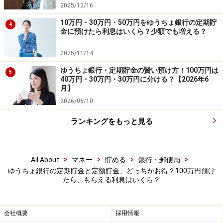
るの？」と気になる方のために、2025年11月時点の金利
2025/12/16
で、100万円を3年・5年預けた場合の利息を比べてみま
10万円・30万円・50万円をゆうちょ銀行の定期貯
4
しょう。なお、利息からは一律20.315％の税金が引かれ
金に預けたら利息はいくら？少額でも増える？
ます。以下の利息額は、全て税引後（受け取り金額）と
2025/11/14
なっています。
ゆうちょ銀行・定期貯金の賢い預け方！100万円は
5
40万円・30万円・30万円に分ける？【2026年6
【定期貯金】
月】
・3年：金利0.35％・半年複利……約8404円
2026/06/10
・5年：金利0.4％・半年複利……約1万6081円
ランキングをもっと見る
【定額貯金】
・3年：金利0.32％・半年複利……約7681円
>
>
>
>
All About
マネー
貯める
銀行・郵便局
・5年：金利0.32％・半年複利……約1万2842円
ゆうちょ銀行の定期貯金と定額貯金、どっちがお得？100万円預け
たら、もらえる利息はいくら？
シミュレーションから分かることとは……
会社概要
採用情報