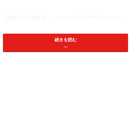
定期貯金と定額貯金、どっちがお得？100万円預けてみた ※
画像：amanaimages
定期貯金の特徴
続きを読む
定期貯金は、あらかじめ決めた期間、資金を動かさない
ことを前提とした貯金方法です。
・預入期間：1カ月、3カ月、6カ月、1年、2年、3年、4
年、5年のいずれかの期間を指定。
・金利計算：3年未満は単利。3年、4年、5年のものは半
年複利で計算。
・解約条件：満期前に解約すると預入期間内払戻金利を
適用（ペナルティーあり）。
・預入金額：1000円以上（1000円単位）