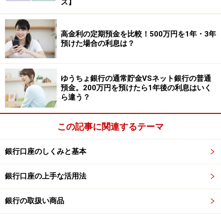
・金利上昇局面で、より有利な商品に預け替えを検討し
ズ】
たくても、満期までは柔軟に対応できません。
高金利の定期預金を比較！500万円を1年・3年
定額貯金の特徴
預けた場合の利息は？
定額貯金は、定期貯金と異なり、柔軟な解約条件を持つ
ことが特徴です。
ゆうちょ銀行の通常貯金VSネット銀行の普通
預金。200万円を預けたら1年後の利息はいく
ら違う？
・預入期間：最長10年。ただし、6カ月後から自由に解
約可能。
この記事に関連するテーマ
・金利計算：3年までは6カ月ごとに段階的に金利が変わ
る。10年間は半年複利で利子を計算する。
銀行口座のしくみと基本
・解約条件：預け入れの日から起算して6カ月経過後は
払い戻し自由（ペナルティーなし）。
銀行口座の上手な活用法
・預入金額：1000円以上（1000円単位）
銀行の取扱い商品
参照：
ゆうちょ銀行「定額貯金」