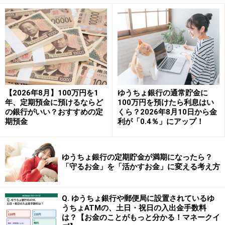
合、高い利回りを得られる。
【例】
定額貯金の金利は、3年以上は「0.32％」ですが、定期貯
金は、3年が「0.35％」、4年が「0.375％」、5年は
「0.4％」です。同じ期間を預けるのであれば、定期貯金
の方が高い利息を受け取れます。
【2026年8月】100万円を1
ゆうちょ銀行の通常貯金に
年、定期預金に預けるならど
100万円を預けたら利息はい
の銀行がいい？おすすめの定
くら？2026年8月10日から金
・満期までの利回りが契約時に確定しているため、資金
期預金
利が「0.4％」にアップ！
計画が立てやすいです。
参照：
ゆうちょ銀行「金利一覧」
ゆうちょ銀行の定期貯金が満期になったら？
「守るお金」を「活かすお金」に変える考え方
●デメリット
Q. ゆうちょ銀行や郵便局に設置されているゆ
・満期前に解約すると預入期間内払戻金利が適用となり
うちょATMの、土日・祝日の入出金手数料
金利が減少します。
は？【お金のことがもっと分かる！マネークイ