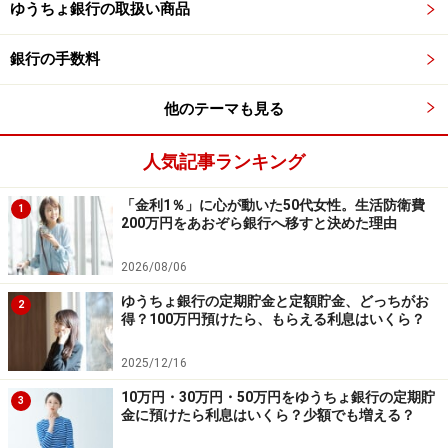
ゆうちょ銀行の取扱い商品
●メリット
銀行の手数料
・6カ月経過すれば、満期を待たずに解約できる。金利
上昇時など、見直しを検討する可能性があると思えば、
他のテーマも見る
6カ月後から新たな商品に移行ができます。
・10年まで預け入れ期間があり、長期で預ければ、その
人気記事ランキング
分半年複利で利息が積み上がります。
「金利1％」に心が動いた50代女性。生活防衛費
1
200万円をあおぞら銀行へ移すと決めた理由
●デメリット
2026/08/06
・定期貯金に比べて金利が低いため、満期まで確実に預
けるつもりであれば、定期貯金の方が有利です。
ゆうちょ銀行の定期貯金と定額貯金、どっちがお
2
得？100万円預けたら、もらえる利息はいくら？
定期貯金と定額貯金に100万円預けてみた
2025/12/16
ら？【金利は2025年12月時点】
10万円・30万円・50万円をゆうちょ銀行の定期貯
3
金に預けたら利息はいくら？少額でも増える？
ここからは「特徴は分かったけど、実際どれくらい増え