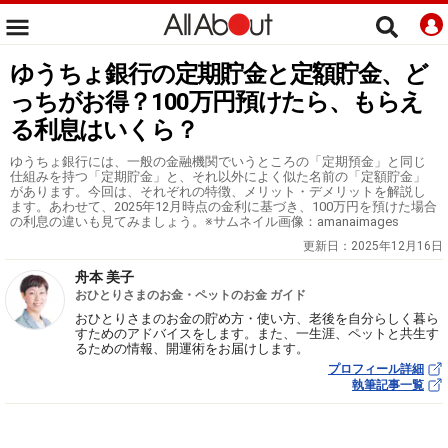
ゆうちょ銀行の定期貯金と定額貯金、ど
っちがお得？100万円預けたら、もらえ
る利息はいくら？
ゆうちょ銀行には、一般の金融機関でいうところの「定期預金」と同じ
仕組みを持つ「定期貯金」と、それ以外によく似た名前の「定額貯金」
があります。今回は、それぞれの特徴、メリット・デメリットを解説し
ます。あわせて、2025年12月時点の金利に基づき、100万円を預けた場合
の利息の違いも見てみましょう。※サムネイル画像：amanaimages
更新日：
2025年12月16日
舟本 美子
おひとりさまのお金・ペットのお金 ガイド
おひとりさまのお金の貯め方・使い方、老後を自分らしく暮ら
すためのアドバイスをします。また、一生涯、ペットと共生す
るための情報、開運術をお届けします。
プロフィール詳細
執筆記事一覧