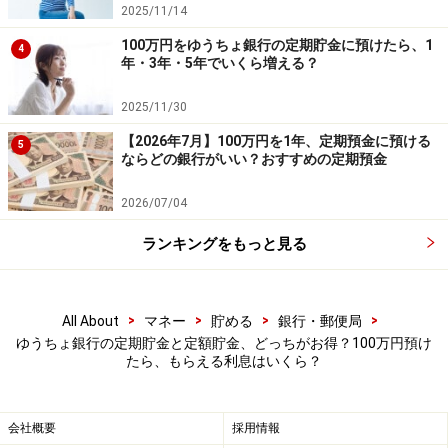
るの？」と気になる方のために、2025年11月時点の金利
2025/11/14
で、100万円を3年・5年預けた場合の利息を比べてみま
100万円をゆうちょ銀行の定期貯金に預けたら、1
4
しょう。なお、利息からは一律20.315％の税金が引かれ
年・3年・5年でいくら増える？
ます。以下の利息額は、全て税引後（受け取り金額）と
2025/11/30
なっています。
【2026年7月】100万円を1年、定期預金に預ける
5
ならどの銀行がいい？おすすめの定期預金
【定期貯金】
・3年：金利0.35％・半年複利……約8404円
2026/07/04
・5年：金利0.4％・半年複利……約1万6081円
ランキングをもっと見る
【定額貯金】
・3年：金利0.32％・半年複利……約7681円
>
>
>
>
All About
マネー
貯める
銀行・郵便局
・5年：金利0.32％・半年複利……約1万2842円
ゆうちょ銀行の定期貯金と定額貯金、どっちがお得？100万円預け
たら、もらえる利息はいくら？
シミュレーションから分かることとは……
会社概要
採用情報