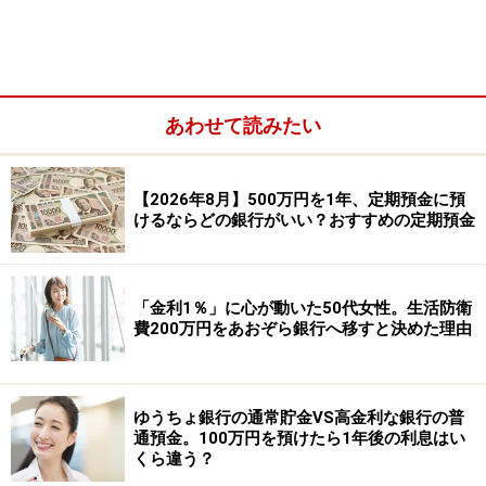
参照：
ゆうちょ銀行「定期貯金」
あわせて読みたい
【2026年8月】500万円を1年、定期預金に預
けるならどの銀行がいい？おすすめの定期預金
「金利1％」に心が動いた50代女性。生活防衛
費200万円をあおぞら銀行へ移すと決めた理由
ゆうちょ銀行の通常貯金VS高金利な銀行の普
●メリット
通預金。100万円を預けたら1年後の利息はい
くら違う？
・定額貯金よりも金利が高い。満期まで預けられる場