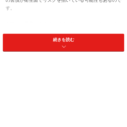
の習慣が衛生面でリスクを招いている可能性もあるので
す。
今回はお風呂の排水栓（浴槽の栓）はどのようにしてお
くべきか、正解とその理由をご紹介します。
続きを読む
浴槽の排水栓は「閉める」が正解
浴槽の排水栓は、お湯を張るとき以外も基本的には常に
閉めておくのが、衛生的でトラブルを避けるための正し
い使い方です。多くの人が誤解していると思いますが、
「排水栓はお湯を抜くときだけ開ける」と覚えておくの
がいいでしょう。