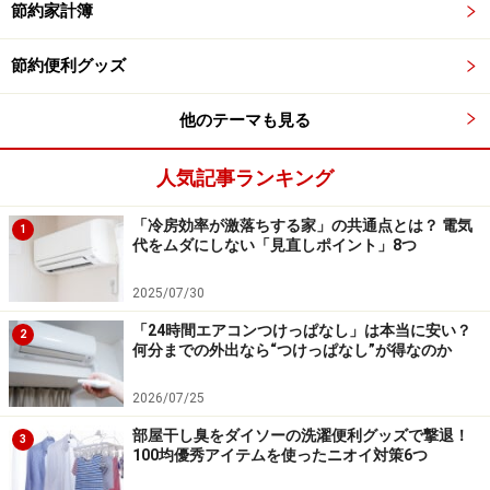
ぬめり汚れが付着するので、風呂掃除用の洗剤と使い古
節約家計簿
した歯ブラシなどを使って、こまめに汚れを落とす習慣
をつけましょう。
節約便利グッズ
他のテーマも見る
浴槽の排水口もこまめに掃除する習慣を
人気記事ランキング
・排水管：
キッチンや洗面台、そして浴室洗い場の排水管と同様、
「冷房効率が激落ちする家」の共通点とは？ 電気
1
代をムダにしない「見直しポイント」8つ
何も掃除をしないと排水管の内側にぬめり汚れが付着し
ています。定期的に粘度が高い排水管用洗浄剤を流して
2025/07/30
掃除をしたり、100円ショップでも売っている排水管用
「24時間エアコンつけっぱなし」は本当に安い？
2
の細いブラシを使ったりして、届く範囲で排水管の内側
何分までの外出なら“つけっぱなし”が得なのか
も掃除をしましょう。
2026/07/25
今回ご紹介したように、排水栓は「お湯を張っていると
部屋干し臭をダイソーの洗濯便利グッズで撃退！
3
100均優秀アイテムを使ったニオイ対策6つ
き以外は閉める」ことを習慣にし、いつでもきれいな状