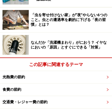
ることがあり、本来の機能が失われる「封水切れ（破
封）」が起こりやすくなります。
「虫を寄せ付けない家」が“夜”やらない6つの
こと。虫との遭遇率を劇的に下げる「夜の習
また、排水栓が開いていることによって、乾燥して封水
慣」とは？
切れを起こすこともありえます。封水が切れると、下水
管からの悪臭が浴室内に逆流したり、ゴキブリなどの害
なんだか「洗濯機まわり」がにおう？ イヤな
虫が排水管を伝って侵入したりするリスクが高まりま
においの「原因」とすぐにできる「対策」
す。
この記事に関連するテーマ
浴槽の排水栓と排水管の掃除のやり方
洗い場の排水口の掃除は気にかける人も多いと思います
光熱費の節約
が、浴槽側の排水口もこまめに掃除する必要がありま
食費の節約
す。
交通費・レジャー費の節約
・排水栓：