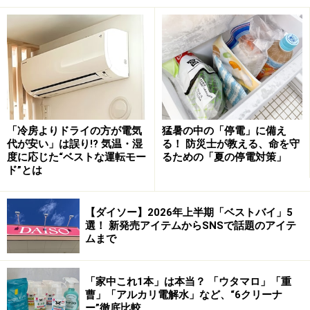
ら流れた汚水が配管を通って浴槽側へ逆流し、浴槽の底
にたまってしまうことがあるのです。
汚水にはカビや雑菌の栄養源となる皮脂や石けんカスが
含まれていますし、排水管の内側も雑菌を含んだぬめり
汚れが付着していることが想像できます。浴槽を洗って
からお風呂に入っていたとしても、排水管を通った汚水
「冷房よりドライの方が電気
猛暑の中の「停電」に備え
代が安い」は誤り!? 気温・湿
る！ 防災士が教える、命を守
が逆流していると、衛生面では好ましい状態とは言い難
度に応じた“ベストな運転モー
るための「夏の停電対策」
いでしょう。
ド”とは
2：排水トラップの「封水（ふうすい）」を守るため
【ダイソー】2026年上半期「ベストバイ」5
お風呂の排水管には、下水から上がってくる悪臭や害虫
選！ 新発売アイテムからSNSで話題のアイテ
ムまで
（ゴキブリなど）の侵入を防ぐために「排水トラップ」
という構造があります。このトラップにためられている
水が「封水」です。浴槽の栓が開いていると、洗い場か
「家中これ1本」は本当？ 「ウタマロ」「重
曹」「アルカリ電解水」など、“6クリーナ
らの排水が直接トラップへ流れ込んで封水の水位が下が
ー”徹底比較