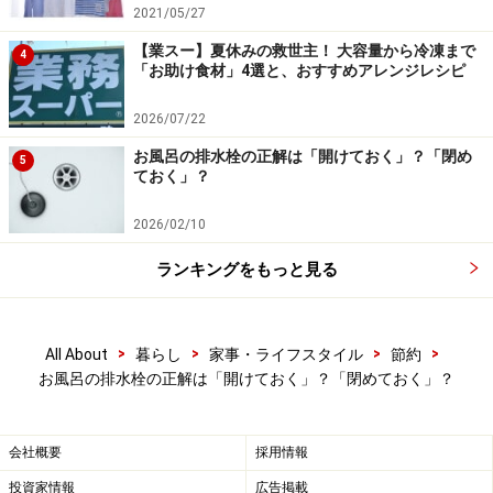
態でバスタイムを楽しんでくださいね。
2021/05/27
【業スー】夏休みの救世主！ 大容量から冷凍まで
※記事内容は執筆時点のものです。最新の内容をご確認くださ
4
「お助け食材」4選と、おすすめアレンジレシピ
い。
2026/07/22
【編集部おすすめの購入サイト】
お風呂の排水栓の正解は「開けておく」？「閉め
5
ておく」？
Amazonで節約対策の書籍をチェック！
2026/02/10
楽天市場で節約関連の書籍をチェック！
ランキングをもっと見る
>
>
>
>
All About
暮らし
家事・ライフスタイル
節約
お風呂の排水栓の正解は「開けておく」？「閉めておく」？
会社概要
採用情報
投資家情報
広告掲載