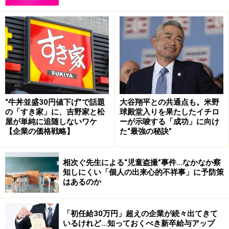
億円といわれており、日本人タレントとしては最高額で
あるとされています。年間9億円以上もの宣伝広告費を1
キャラクターに拠出する企業が20社以上もある、という
現実をどう見るか。キャラクター広告に大金を投じる企
業のメリット、デメリットを考えてみましょう。
タレントを広告起用する企業の狙い
“牛丼並盛30円値下げ”で話題
大谷翔平との共通点も。米野
大谷選手ほどの契約金額ではなくとも、タレントを自社
の「すき家」に、吉野家と松
球殿堂入りを果たしたイチロ
屋が単純に追随しないワケ
ーが示唆する「成功」に向け
のイメージキャラクターとして契約して、CMをはじめ、
【企業の価格戦略】
た“最強の秘訣”
媒体広告やポスター、チラシに使用する企業は昔から多
く存在しています。
相次ぐ先生による“児童盗撮”事件…なかなか察
知しにくい「個人の出来心的不祥事」に予防策
その大半は、BtoC（消費者向け商品・サービス提供）企
はあるのか
業で、特に嗜好品の類を販売する企業です。嗜好品とは
栄養の摂取を目的としない、お茶、コーヒー、アルコー
「初任給30万円」超えの企業が続々出てきて
いるけれど…知っておくべき新卒給与アップ
ル飲料、清涼飲料、お菓子などです。