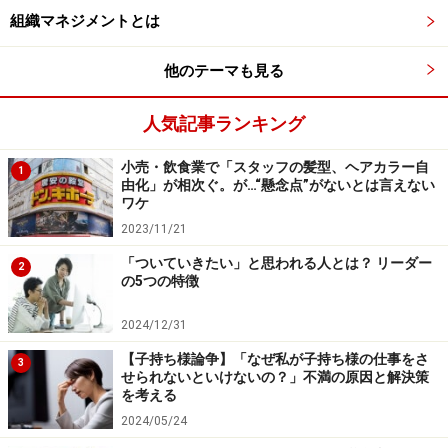
やスポーツ選手が広告に使われて、イメージアップさせ
組織マネジメントとは
て商品、サービスの売上伸長に貢献する、それが広告キ
他のテーマも見る
ャラクターの役割です。
人気記事ランキング
大谷選手がとりわけ人気が高いのは、強い、たくまし
い、爽やか、親しみやすい、若々しい、と多くのよいイ
小売・飲食業で「スタッフの髪型、ヘアカラー自
1
由化」が相次ぐ。が…“懸念点”がないとは言えない
メージで好感度がとびぬけて高いからです。アンチが少
ワケ
ない、というのも大きな強みでしょう。
2023/11/21
「ついていきたい」と思われる人とは？ リーダー
2
彼と同じものを持ちたい、同じものを食べたい、同じも
の5つの特徴
のを飲みたい、見る人にそう思わせる力が強いので、高
額な契約料になるのも当然のことなのです。
2024/12/31
【子持ち様論争】「なぜ私が子持ち様の仕事をさ
3
せられないといけないの？」不満の原因と解決策
BtoB企業は求職者への訴求が多い
を考える
2024/05/24
最近ではBtoC企業に限らずBtoB（企業向け商品・サービ