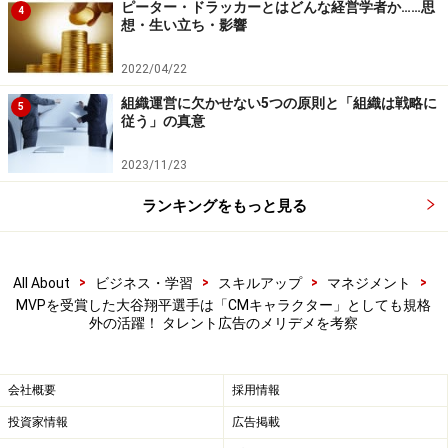
ス提供）企業でも、キャラクター広告を展開するケース
ピーター・ドラッカーとはどんな経営学者か……思
4
想・生い立ち・影響
も増えています。この場合は、商品・サービスをキャラ
クター広告で売ろうとしているのではなく、人材採用で
2022/04/22
の求職者に対するイメージ向上を目的として使われてい
組織運営に欠かせない5つの原則と「組織は戦略に
5
るケースが多いです。
従う」の真意
2023/11/23
好感度の高いキャラクターが自社の社員であるかのよう
な使われ方や、自社について語るような使われ方の広告
ランキングをもっと見る
を通じて、求職者によいイメージを持ってもらいたい、
という思いがそこにあるのです。特に技術者が絶対的に
>
>
>
>
All About
ビジネス・学習
スキルアップ
マネジメント
不足している昨今では、BtoB企業のイメージ広告はます
MVPを受賞した大谷翔平選手は「CMキャラクター」としても規格
ます増加傾向にあるようです。
外の活躍！ タレント広告のメリデメを考察
キャラクターを広告起用するのはリスクも
会社概要
採用情報
一方で、キャラクターを使用することのリスクもありま
投資家情報
広告掲載
す。1つは、想定したイメージ通りにいかないケースで