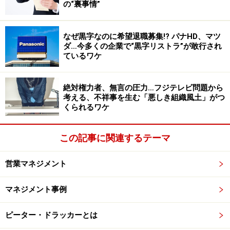
の“裏事情”
嗜好品は、どのメーカーの商品・サービスも、若干の違
なぜ黒字なのに希望退職募集!? パナHD、マツ
いこそあれ、大きくは変わりません。清涼飲料やビール
ダ…今多くの企業で“黒字リストラ”が敢行され
メーカーなどが盛んにキャラクター広告を打つのは、イ
ているワケ
メージで嗜好品を売ろうとしているからに他なりませ
ん。
絶対権力者、無言の圧力…フジテレビ問題から
考える、不祥事を生む「悪しき組織風土」がつ
くられるワケ
例えば大谷選手を起用している飲料メーカーは、彼を使
うことで爽やかな印象を植え付け、広告を見る人に商品
この記事に関連するテーマ
の飲み心地のよさの印象付けを狙っていると思われま
す。視聴者が店舗に買い物に行った際に、その商品を手
営業マネジメント
に取らせることができれば、狙い通りの効果が得られた
となるわけです。
マネジメント事例
爽やか、若々しい、かわいい、しっかりしている、強
ピーター・ドラッカーとは
い、親しみやすい……それぞれのイメージを持つタレント