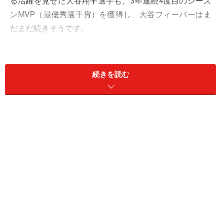
る活躍を見せた大谷翔平選手も、3年連続4度目のシーズ
ンMVP（最優秀選手賞）を獲得し、大谷フィーバーはま
だまだ続きそうです。
＜目次＞
広告起用でも引っ張りだこ
続きを読む
タレントを広告起用する企業の狙い
BtoB企業は求職者への訴求が多い
キャラクターを広告起用するのはリスクも