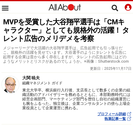
MVPを受賞した大谷翔平選手は「CMキ
ャラクター」としても規格外の活躍！ タ
レント広告のメリデメを考察
メジャーリーグで大活躍の大谷翔平選手は、広告起用でも引っ張りだ
こ。規格外の活躍を見せています。大谷選手のようにタレントを広告に
起用する企業は昔から多く存在しますが、タレントの広告起用にはどの
ようなメリットとリスクがあるのでしょうか。※画像：Shutterstock.com
更新日：
2025年11月17日
大関 暁夫
組織マネジメント ガイド
東北大学卒。横浜銀行入行後、支店長として数多くの企業の組
織活動のアドバイザリーを務めるとともに、本部勤務時代には
経営企画部門、マーケティング部門を歴任し自社の組織運営に
も腕をふるった。独立後は、企業コンサルタントの傍ら上場企
業役員として企業運営に携わる。
プロフィール詳細
執筆記事一覧