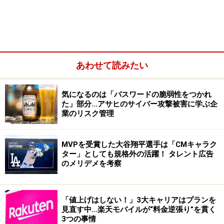
「大谷フィーバー」広告でも規格外の大活躍
あわせて読みたい
広告起用でも引っ張りだこ
気になるのは「パスワードの脆弱性をつかれ
た」部分…アサヒのサイバー攻撃被害に学ぶ企
業のリスク管理
大谷選手に関しては、昨年も今年も他の追随を許さぬ大
活躍ぶりから、広告起用でも引っ張りだこ状態です。25
年上期のCM契約本数は、なんと21本。シーズンが終了
MVPを受賞した大谷翔平選手は「CMキャラク
ター」としても規格外の活躍！ タレント広告
した今も、テレビ、街のポスターや看板などで、彼の姿
のメリデメを考察
を見かけない日はないほどの大人気が続いているので
す。
「値上げはしない！」3大キャリアはプランを
見直す中…楽天モバイルが“料金逆張り”を貫く
業界情報によれば、大谷選手の広告出演年間契約料は9
3つの事情