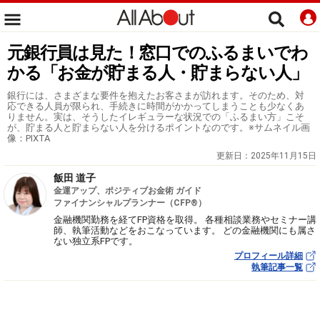
元銀行員は見た！窓口でのふるまいでわ
かる「お金が貯まる人・貯まらない人」
銀行には、さまざまな要件を抱えたお客さまが訪れます。そのため、対
応できる人員が限られ、手続きに時間がかかってしまうことも少なくあ
りません。実は、そうしたイレギュラーな状況での「ふるまい方」こそ
が、貯まる人と貯まらない人を分けるポイントなのです。※サムネイル画
像：PIXTA
更新日：
2025年11月15日
飯田 道子
金運アップ、ポジティブお金術 ガイド
ファイナンシャルプランナー（CFP®）
金融機関勤務を経てFP資格を取得。 各種相談業務やセミナー講
師、執筆活動などをおこなっています。 どの金融機関にも属さ
ない独立系FPです。
プロフィール詳細
執筆記事一覧