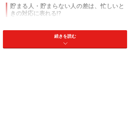
貯まる人・貯まらない人の差は、忙しいと
きの対応に表れる!?
銀行に来店した際、店頭が混み合っていて予想以上に手
続きに時間がかかることがあります。
続きを読む
このような場合、行員は「お時間をいただき申し訳あり
ません」とお詫びしたうえで対応を進めますが、なかに
は「早くして」「いつまで待たせるんだ」と厳しい言葉
を浴びせてくるお客さまもいらっしゃいます。