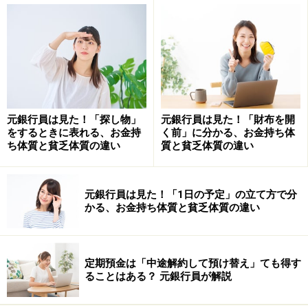
えから、苛立ちをぶつけてしまうケースも見られます。
お金が貯まる人は常に落ち着いており、相手の立場を尊
重する行動をとります。反対に、貯まらない人は自分の
都合を中心にふるまうことが多い……その違いが、じわじ
わと「お金の貯まり方」にも表れてくるのです。
元銀行員は見た！「探し物」
元銀行員は見た！「財布を開
をするときに表れる、お金持
く前」に分かる、お金持ち体
お金が貯まる人は思いやりのある行動をす
ち体質と貧乏体質の違い
質と貧乏体質の違い
る
お金が貯まる人は、いつも思いやりのある行動をしま
元銀行員は見た！「1日の予定」の立て方で分
す。例えば銀行でお渡しする粗品。
かる、お金持ち体質と貧乏体質の違い
これは取引内容や金額などによってあらかじめ決められ
ており、行員の判断で自由に差し上げることはできませ
定期預金は「中途解約して預け替え」ても得す
ることはある？ 元銀行員が解説
ん。また、ボーナスシーズンなど時期によってラインア
ップが変わることもあります。