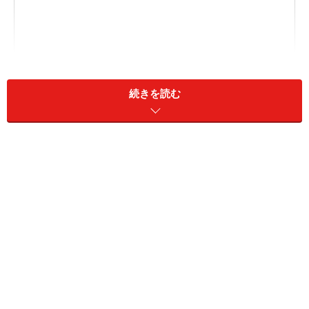
続きを読む
オープン型イヤホンのデメリット3つを検証してみた
筆者のおすすめオープン型イヤホン
オープン型イヤホンを上手に活用しよう
オープン型イヤホンのメリット・デメリッ
ト
オープン型イヤホンには、「イヤーフック型」と「イヤ
ーカフ型」の2種類があります。「イヤーフック型」は
耳にかけて使うスタイル、「イヤーカフ型」は耳たぶに