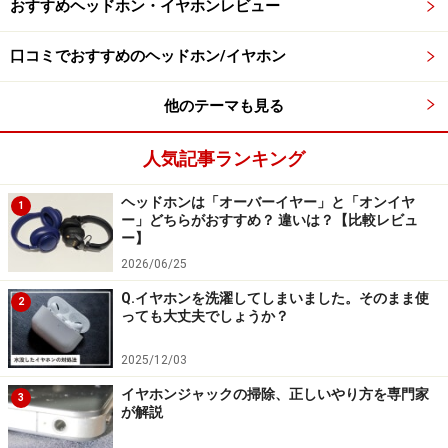
おすすめヘッドホン・イヤホンレビュー
・音漏れのしやすさ
最大まで音量を上げた場合は音漏れが発生しますが、通
口コミでおすすめのヘッドホン/イヤホン
常の音量で使用した場合はほとんど音漏れは気になりま
せんでした。これは、BUTTONS CLIPが指向性オーディ
他のテーマも見る
オ技術を採用し、音漏れを抑える設計になっているため
人気記事ランキング
です。
ヘッドホンは「オーバーイヤー」と「オンイヤ
1
一方、初心者向けに低価格で販売されているエントリー
ー」どちらがおすすめ？ 違いは？【比較レビュ
ー】
モデルの場合は、無指向性オーディオ仕様が多く、普通
2026/06/25
の音量でも音漏れが起こりやすい傾向にあります。その
Q.イヤホンを洗濯してしまいました。そのまま使
ため、音漏れが気になる人は、音漏れ対策がされている
2
っても大丈夫でしょうか？
ミドルレンジ以上のモデルを検討することをおすすめし
ます。
2025/12/03
イヤホンジャックの掃除、正しいやり方を専門家
3
が解説
・外れやすさ
BUTTONS CLIPはイヤーカフ型で耳たぶに挟むタイプで