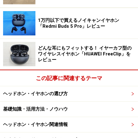
い運動時には外れてしまう恐れがあります。
オープン型イヤホンのデメリット3つを検証
1万円以下で買えるノイキャンイヤホン
してみた
「Redmi Buds 5 Pro」レビュー
ここまで紹介した「音漏れのしやすさ」「外れやすさ」
「音質の軽さ」の3つのデメリットが本当にあるのか、
どんな耳にもフィットする！ イヤーカフ型の
ワイヤレスイヤホン「HUAWEI FreeClip」を
実際にミドルレンジモデルのイヤホンを使って検証しま
レビュー
した。
この記事に関連するテーマ
今回使用したのは、2025年7月25日発売された
「BUTTONS CLIP（バトンズ クリップ）」（税込3万
ヘッドホン・イヤホンの選び方
3000円）です。こちらはAI技術を搭載した、次世代型の
イヤーカフ型イヤホンとなっています。
基礎知識・活用方法・ノウハウ
ヘッドホン・イヤホン関連情報
BUTTONS CLIP ※画像：筆者撮影