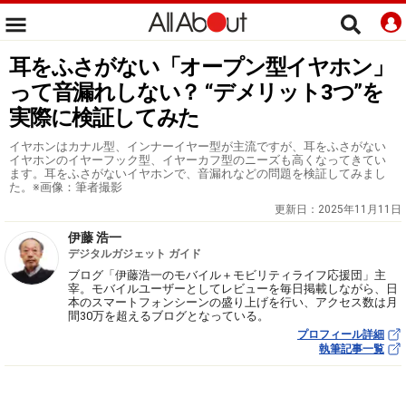
耳をふさがない「オープン型イヤホン」
って音漏れしない？ “デメリット3つ”を
実際に検証してみた
イヤホンはカナル型、インナーイヤー型が主流ですが、耳をふさがない
イヤホンのイヤーフック型、イヤーカフ型のニーズも高くなってきてい
ます。耳をふさがないイヤホンで、音漏れなどの問題を検証してみまし
た。※画像：筆者撮影
更新日：
2025年11月11日
伊藤 浩一
デジタルガジェット ガイド
ブログ「伊藤浩一のモバイル＋モビリティライフ応援団」主
宰。モバイルユーザーとしてレビューを毎日掲載しながら、日
本のスマートフォンシーンの盛り上げを行い、アクセス数は月
間30万を超えるブログとなっている。
プロフィール詳細
執筆記事一覧