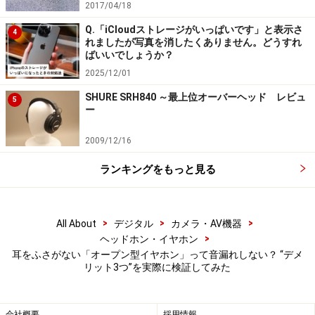
2017/04/18
すが、形状記憶合金を使っているため耳にしっかりフィ
Q.「iCloudストレージがいっぱいです」と表示さ
4
ットします。実際に装着したままランニングをしても、
れましたが写真を消したくありません。どうすれ
脱落することはありませんでした。反対に、安価なプラ
ばいいでしょうか？
スチック製のエントリーモデルでは、運動時に外れてし
2025/12/01
まう場合があります。
SHURE SRH840 ～最上位オーバーヘッド レビュ
5
ー
また、イヤーカフ型は軽いモデルが多く、一日中使って
2009/12/16
も耳への負担が少ないのが特徴です。装着感が自然なた
ランキングをもっと見る
め、長時間の使用にも向いています。
・音質の軽さ
>
>
>
All About
デジタル
カメラ・AV機器
イヤーカフ型は耳穴まで距離があるため、どうしてもカ
>
ヘッドホン・イヤホン
ナル型などの耳をふさぐタイプと比べると音質が軽くな
耳をふさがない「オープン型イヤホン」って音漏れしない？ “デメ
リット3つ”を実際に検証してみた
ります。特に、ノイズキャンセル対応のカナル型は、低
音から高音まで音質が豊かなので、比較すると音の差が
大きく感じられるかもしれません。
会社概要
採用情報