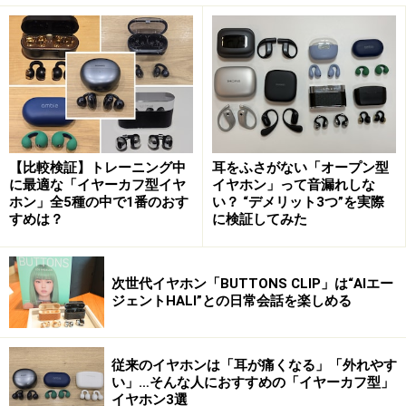
イヤーフック型の例 ※画像：筆者撮影
オープン型イヤホンの最大のメリットは、外の音を聞き
ながら音楽や通話ができる点です。例えば、屋外で運動
をするときや通学・通勤時の移動中は、周囲の音が聞こ
えた方が安全です。また、リモート会議で使用する場合
も、オンライン出席者と同じ部屋にいる人の声を同時に
【比較検証】トレーニング中
耳をふさがない「オープン型
把握することができます。
に最適な「イヤーカフ型イヤ
イヤホン」って音漏れしな
ホン」全5種の中で1番のおす
い？ “デメリット3つ”を実際
すめは？
に検証してみた
耳に装着した例 ※画像：筆者撮影
次世代イヤホン「BUTTONS CLIP」は“AIエー
一方、オープン型イヤホンのデメリットとしてよく挙げ
ジェントHALI”との日常会話を楽しめる
られるのは「音漏れがしやすい」点です。音を遮る部分
が少ないため、耳をふさぐタイプと比べて音質も軽くな
りがちで、音楽の迫力が薄れることもあります。さら
従来のイヤホンは「耳が痛くなる」「外れやす
い」…そんな人におすすめの「イヤーカフ型」
に、耳にひっかけたり挟んだりして装着するため、激し
イヤホン3選