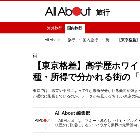
旅行
海外旅行
国内旅行
All About
旅行
国内旅行
街
【東京格差】
街
【東京格差】高学歴ホワイ
種・所得で分かれる街の「
東京では、職業や学歴によって住む場所が分かれる傾向が強ま
が選択に影響しているのか。データから見える“新しい東京の階層
All About 編集部
「All About」は、マネー・暮らし・住宅・
り豊かに快適にするノウハウから業界の最新動向
イトです。