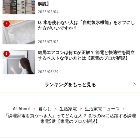
解説】
2026/08/04
ただし、加熱する調理家電では火傷のリスクがありま
Q. 氷を使わない人は「自動製氷機能」をオフにし
4
す。中でも、圧力調理ができる電気鍋は熱い蒸気を吹き
た方がいいですか？
出すことがあるため注意が必要。また、ミキサーやフー
ドプロセッサーなど刃が付いた調理家電も慎重に扱うべ
2026/07/02
きです。
結局エアコンは何℃が正解？ 節電と快適性を両立
5
するベストな使い方とは【家電のプロが解説】
この秋チェックしたい調理家電5選
2023/06/29
おすすめな人の特徴を知って、調理家電を実際に購入し
ランキングをもっと見る
たくなった人もいるかもしれません。そんな人に向け
て、この秋購入するのにおすすめな5つの調理家電をピ
ックアップしました。それぞれタイプが異なるため、ラ
>
>
>
>
All About
暮らし
生活家電
生活家電ニュース
「調理家電を買うべき人」ってどんな人？ 食欲の秋に活躍する調理
イフスタイルにあった製品を選びましょう。
家電5選【家電のプロが解説】
■Wエンジン搭載で時短温めや複数温めができる！ 象印