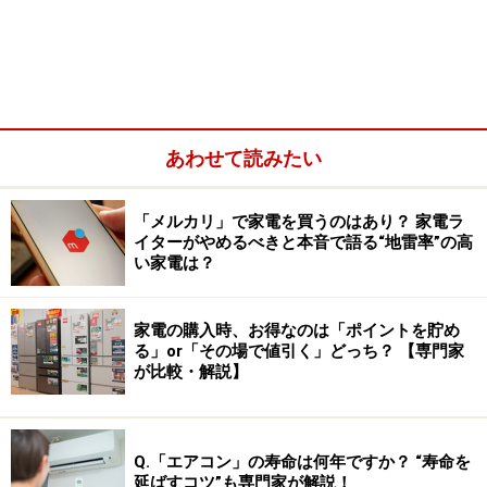
また、食材をセットして置くだけで指定した時間に料理
ができるほったらかし系の調理家電も選択肢。朝の出勤
前に予約しておけば、食材が傷まない温度帯でキープし
ながら、指定した時間に料理が完成します。これなら、
あわせて読みたい
帰宅後に慌てる心配がありません。
「メルカリ」で家電を買うのはあり？ 家電ラ
イターがやめるべきと本音で語る“地雷率”の高
い家電は？
家電の購入時、お得なのは「ポイントを貯め
る」or「その場で値引く」どっち？ 【専門家
が比較・解説】
Q.「エアコン」の寿命は何年ですか？ “寿命を
延ばすコツ”も専門家が解説！