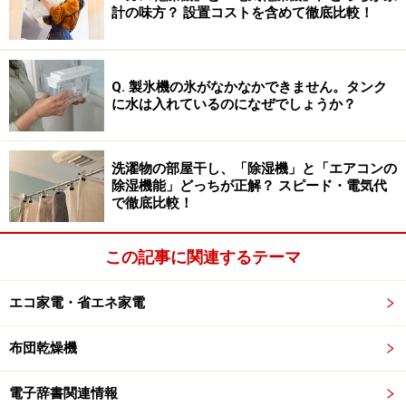
ぎると焦げ付いたり、煮詰まったりします。また、逆に
計の味方？ 設置コストを含めて徹底比較！
加熱が短いと生煮えになることも。しかし、調理家電を
使えば決まった温度で決まった時間の加熱が可能。オー
トメニューを利用すれば、あまり料理をしない人でも失
Q. 製氷機の氷がなかなかできません。タンク
に水は入れているのになぜでしょうか？
敗しにくくなっています。
また、近年の調理家電はホテルシェフのレシピや大手レ
洗濯物の部屋干し、「除湿機」と「エアコンの
シピサイトの人気レシピを搭載していたり、料理研究家
除湿機能」どっちが正解？ スピード・電気代
で徹底比較！
監修のレシピが付属している場合もあります。普段とは
ちょっと違った、おいしいメニューを失敗することなく
この記事に関連するテーマ
手軽に作れるのが魅力です。
エコ家電・省エネ家電
加えて、おいしさだけでなく健康を意識したメニューも
調理家電が得意なジャンル。例えば、油で揚げないノン
布団乾燥機
フライ唐揚げや、塩分を落としながら焼く減煙焼き魚な
ど、カラダのことを考えた料理ができます。さらに豆乳
電子辞書関連情報