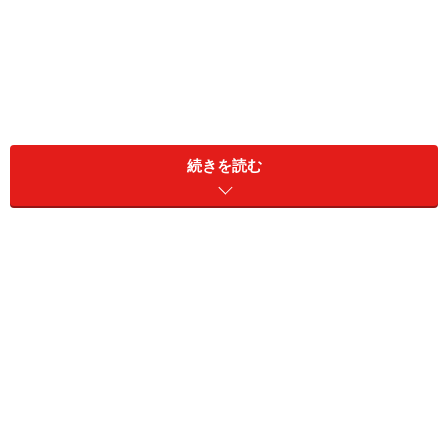
続きを読む
おすすめな人の特徴1：毎日の料理にかかる
時間を短縮したい人
忙しくて時間がない人は調理家電で時短を実現しましょう
料理そのものは苦痛じゃないけれど、毎日が忙しくて時
間がないという人は、調理家電を使って時間を生み出し
ましょう。例えば、圧力機能がついた調理鍋を使えば、
普通に食材を煮込むよりも短時間で料理ができます。