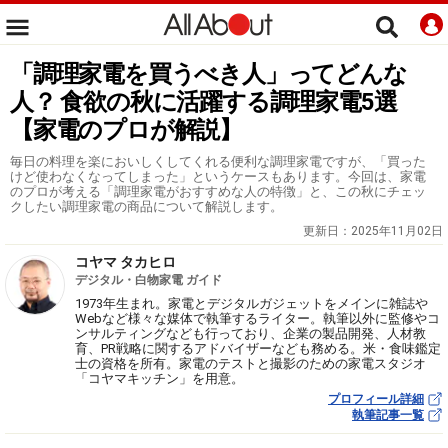
「調理家電を買うべき人」ってどんな
人？ 食欲の秋に活躍する調理家電5選
【家電のプロが解説】
毎日の料理を楽においしくしてくれる便利な調理家電ですが、「買った
けど使わなくなってしまった」というケースもあります。今回は、家電
のプロが考える「調理家電がおすすめな人の特徴」と、この秋にチェッ
クしたい調理家電の商品について解説します。
更新日：
2025年11月02日
コヤマ タカヒロ
デジタル・白物家電 ガイド
1973年生まれ。家電とデジタルガジェットをメインに雑誌や
Webなど様々な媒体で執筆するライター。執筆以外に監修やコ
ンサルティングなども行っており、企業の製品開発、人材教
育、PR戦略に関するアドバイザーなども務める。米・食味鑑定
士の資格を所有。家電のテストと撮影のための家電スタジオ
「コヤマキッチン」を用意。
プロフィール詳細
執筆記事一覧