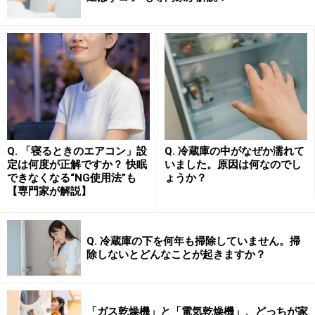
そのほか、週末などに下ごしらえして冷凍し、平日の夜
はそれらを調理するだけ、といった手間抜きの準備も可
能。最新の調理家電なら解凍から仕上げまで自動制御で
やってくれます。
おすすめな人の特徴2：おいしさや健康面を
Q. 「寝るときのエアコン」設
Q. 冷蔵庫の中がなぜか濡れて
定は何度が正解ですか？ 快眠
いました。原因は何なのでし
アップグレードしたいと考えている人
できなくなる“NG使用法”も
ょうか？
【専門家が解説】
油で揚げないノンフライ唐揚げが楽しめる調理家電も
Q. 冷蔵庫の下を何年も掃除していません。掃
除しないとどんなことが起きますか？
調理家電はただ手間を省くだけでなく、よりおいしい料
理が手軽に作れるというメリットがあります。例えば、
コンロに鍋を置いて煮込み料理を作る場合、火力が強過
「ガス乾燥機」と「電気乾燥機」、どっちが家