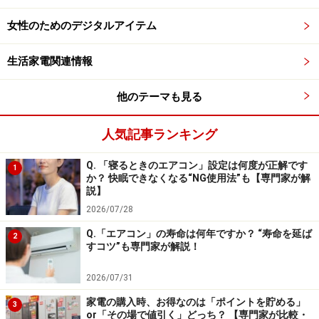
や塩麹、ヨーグルトなどもほったらかしで作ることが可
能です。
女性のためのデジタルアイテム
生活家電関連情報
おすすめな人の特徴3：高齢者や子どもと暮
らしている人
他のテーマも見る
人気記事ランキング
Q. 「寝るときのエアコン」設定は何度が正解です
小さい子どもがいる家庭ではガスコンロなどが危険な場合も
1
か？ 快眠できなくなる“NG使用法”も【専門家が解
説】
比較的安全なことも調理家電のメリットの1つ。ガスコ
2026/07/28
ンロを使って調理する場合とは異なり、火を使わないの
Q.「エアコン」の寿命は何年ですか？ “寿命を延ば
で火事などを起こすリスクがありません。また、加熱時
2
すコツ”も専門家が解説！
はセンサーで制御されているため、食材を焦がしたり、
火が付いてしまうといった事故も起こりません。このた
2026/07/31
め、高齢者や子どもがいる家庭でも安心して使用できま
家電の購入時、お得なのは「ポイントを貯める」
3
or「その場で値引く」どっち？ 【専門家が比較・
す。