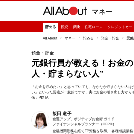
マネー
貯める
投資
保険
住宅ローン
クレジットカー
All About
マネー
貯める
預金・貯金
元銀
預金・貯金
元銀行員が教える！お金の
人・貯まらない人”
「お金を貯めたい」と思っていても、なかなか貯まらない人は
い」といった要素が一般的ですが、実はお金の引き出し方から
像：PIXTA
飯田 道子
金運アップ、ポジティブお金術 ガイド
ファイナンシャルプランナー（CFP®）
金融機関勤務を経てFP資格を取得。 各種相談業