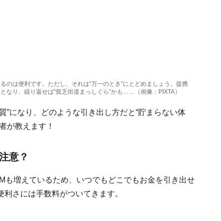
えるのは便利です。ただし、それは“万一のとき”にとどめましょう。提携
となり、繰り返せば“貧乏街道まっしぐら”かも……（画像：PIXTA）
質”になり、どのような引き出し方だと“貯まらない体
筆者が教えます！
要注意？
TMも増えているため、いつでもどこでもお金を引き出せ
便利さには手数料がついてきます。