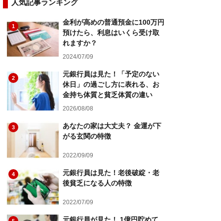
人気記事ランキング
金利が高めの普通預金に100万円
1
預けたら、利息はいくら受け取
れますか？
2024/07/09
元銀行員は見た！「予定のない
2
休日」の過ごし方に表れる、お
金持ち体質と貧乏体質の違い
2026/08/08
あなたの家は大丈夫？ 金運が下
3
がる玄関の特徴
2022/09/09
元銀行員は見た！老後破綻・老
4
後貧乏になる人の特徴
2022/07/09
元銀行員が見た！ 1億円貯めて