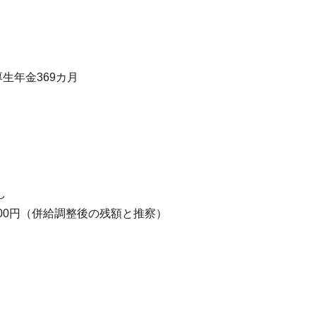
生年金369カ月
し
00円（併給調整後の残額と推察）