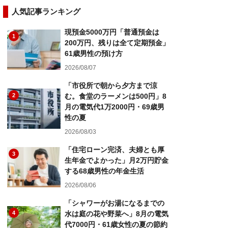
人気記事ランキング
現預金5000万円「普通預金は
1
200万円、残りは全て定期預金」
61歳男性の預け方
2026/08/07
「市役所で朝から夕方まで涼
2
む。食堂のラーメンは500円」8
月の電気代1万2000円・69歳男
性の夏
2026/08/03
「住宅ローン完済、夫婦とも厚
3
生年金でよかった」月2万円貯金
する68歳男性の年金生活
2026/08/06
「シャワーがお湯になるまでの
4
水は庭の花や野菜へ」8月の電気
代7000円・61歳女性の夏の節約