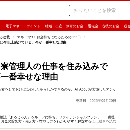
ド・電子マネー・ポイント
結婚・出産・教育のお金
退職金・老後のお金
税
る連載
マネーtips！お金持ちになるための365日
で15年以上続けている」今が一番幸せな理由
歳「寮管理人の仕事を住み込みで
が一番幸せな理由
をしておけば安心した暮らしができるのか。All Aboutが実施したアンケ
更新日：2025年09月20日
資情報誌『あるじゃん』をルーツに持ち、ファイナンシャルプランナー、税理
、お金の貯め方・備え方・増やし方をわかりやすく解説するほか、マネー最
...続きを読む
情報を発信しています。