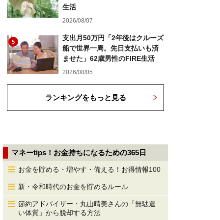
生活
2026/08/07
支出月50万円「2年後はクルーズ
5
船で世界一周。先日支払いも済
ませた」62歳男性のFIRE生活
2026/08/05
ランキングをもっと見る
マネーtips！お金持ちになるための365日
お金を貯める・増やす・備える！お得情報100
新・令和時代のお金を貯めるルール
節約アドバイザー・丸山晴美さんの「無駄遣
い体質」から脱却する方法