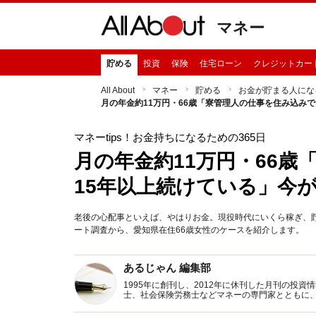
マネー
貯める
投資
保険
住宅ローン
クレジットカー
All About
マネー
貯める
お金が貯まる人にな
月の年金約11万円・66歳「寮管理人の仕事を住み込み
マネーtips！お金持ちになるための365日
月の年金約11万円・66
15年以上続けている」今
老後の心配事といえば、やはりお金。現役時代にいくら稼ぎ、貯蓄
ート調査から、愛知県在住66歳女性のケースを紹介します。
あるじゃん 編集部
1995年に創刊し、2012年に休刊した月刊の投
士、社会保険労務士などマネーの専門家とともに
新トピックス、おトク・節約コラムなど、役立つ