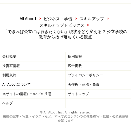
都内に、こうした「21世紀の人間力」を目指す学校を都
>
>
>
All About
ビジネス・学習
スキルアップ
立中高一貫校として設立できたら、将来にわたって大き
>
スキルアップトピックス
な価値をもつのではないでしょうか。都立の中高一貫校
「できれば公立には行きたくない」現状をどう変える？ 公立学校の
を設置できる制度自体はすでにあり、新校の設置は決し
教育から抜け落ちている観点
て不可能なことではありません。
会社概要
採用情報
潜在能力を引き出す「AP」とは
投資家情報
広告掲載
また、多様な学びの選択肢という観点で、ぜひ都内の高
利用規約
プライバシーポリシー
校でも導入を推奨したいのが、アメリカでは一般的な、
All Aboutについて
著作権・商標・免責
AP（Advanced Placement）と呼ばれるプログラムで
当サイトの情報についての注意
サイトマップ
す。APとは、高校生が大学レベルの講義を受講し、大学
ヘルプ
に進学後はすでに受講したぶんの単位が認定される“先取
© All About, Inc. All rights reserved.
りプログラム”で、日本でも一部の私立高校では導入済み
掲載の記事・写真・イラストなど、すべてのコンテンツの無断複写・転載・公衆送信等
を禁じます
です。