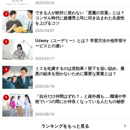
2022/03/24
アクティブラーニングの一環として課題解決型学習
（PBL）を取り入れ、実社会における課題の設定から、
できる人が絶対に使わない「悪魔の言葉」とは？
2
コンサル時代に超優秀上司に叩き込まれた生産性
仮説の設定、調査・演習の準備と実践、分析、仮説の検
を上げるコツ
証まで、戦略的に立案する力を目指しているのがユニー
2025/04/07
クな特徴です。
Udemy（ユーデミー）とは？ 学習方法や他学習サ
3
ービスとの違い
また、2022年に東京都調布市のドルトン東京学園中等
2023/03/17
部・高等部で、「没頭の場」をコンセプトにした
ミスを叱責するのは逆効果！部下を追い詰め、最
「STEAM棟」が誕生したのも注目に値します。クラフト
4
悪の結末を招かないために重要な要素とは？
ラボ、ラーニングコモンズ、サイエンスラボの各フロア
では、高性能PCでメタバースの構築に取り組んだり、
2025/05/18
3Dプリンターやガーメントプリンターで作品をアウトプ
「自分だけ仲間はずれ？」と疎外感も……職場や学
5
ットしたりすることができ、生徒間の交流の場にもなっ
校でいつの間にか仲良くなっている人たちの秘密
ています。型にはめずに生徒の内発的な興味から創造性
2025/08/18
が発揮できるよう、社会に開かれたクリエイティブな学
びが掲げられています。
ランキングをもっと見る