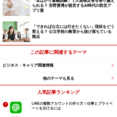
STEAM教育の実践例
「名ばかり避難訓練」で大規模災害を乗り越え
られる？ 安野貴博が提言するAI時代の防災ア
プリ案
こうした観点まで含んだSTEAM教育の実践例として、国
内では私立神山まるごと高専（徳島県）が参考になるで
しょう。
「できれば公立には行きたくない」現状をどう
変える？ 公立学校の教育から抜け落ちている
観点
「モノをつくる力で、コトを起こす人」の育成を掲げる
同校では、情報工学を中心としたエンジニアリングとデ
この記事に関連するテーマ
ザイン分野を学ぶとともに、コミュニケーションやリー
ダーシップなどの起業家精神を身につけることを目指し
ビジネス・キャリア関連情報
ています。
他のテーマも見る
具体的には、単にソフトウェア開発に必要な基礎知識
や、魅力あるサービス・製品をつくるためのデザインを
人気記事ランキング
学ぶのみならず、自ら課題発見を行い、問題解決のため
LINEの複数アカウントの作り方！仕事とプライベ
1
にチームで取り組んだりします。
ートを分けるには