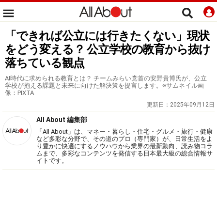
「できれば公立には行きたくない」現状
をどう変える？ 公立学校の教育から抜け
落ちている観点
AI時代に求められる教育とは？ チームみらい党首の安野貴博氏が、公立
学校が抱える課題と未来に向けた解決策を提言します。※サムネイル画
像：PIXTA
更新日：
2025年09月12日
All About 編集部
「All About」は、マネー・暮らし・住宅・グルメ・旅行・健康
など多彩な分野で、その道のプロ（専門家）が、日常生活をよ
り豊かに快適にするノウハウから業界の最新動向、読み物コラ
ムまで、多彩なコンテンツを発信する日本最大級の総合情報サ
イトです。