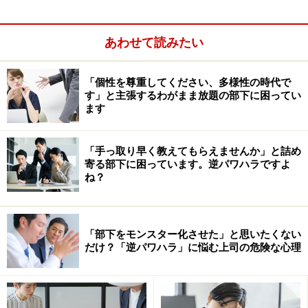
増やすこと、そして質の高い教育を提供すること、いず
れの面においてもニーズを満たすような公立の学校が増
あわせて読みたい
えることが必須です。
「個性を尊重してください、多様性の時代で
STEAM教育の観点がない現状
す」と主張するわがまま放題の部下に困ってい
ます
現状、これからの産業界で必要とされている理系・技術
系の人材を育成するSTEAM教育の観点が、公立の中学・
「手っ取り早く教えてもらえませんか」と詰め
高校の教育ではすっぽり抜け落ちています。
寄る部下に困っています。逆パワハラですよ
ね？
スタートアップを経営していた観点からいうと、日本で
は、ビジネスサイドの需要と、大学等から供給される技
術系学生の数が現状まったくマッチしていません。アメ
「部下をモンスター化させた」と思いたくない
だけ？「逆パワハラ」に悩む上司の危険な心理
リカでは、データサイエンスやソフトウェアエンジニア
リングが重要な分野になるということが明らかになる
と、その学科の定員数が増えるのとは対照的です。