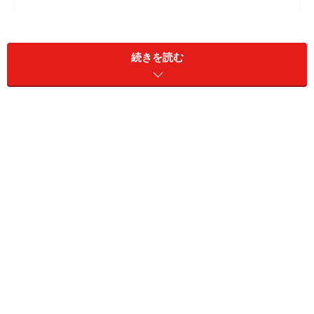
公立学校に未来はあるのか？
続きを読む
東京都では中学校への進学時、あるいは高校への進学時
に、かなりの割合の生徒が私立を選択します。「どうし
ても私立に行きたい」というより「できれば公立には行
きたくない（行かせたくない）」という心理が強くはた
らいており、それだけ公立学校の教育の質に対する評価
は芳しくありません。
それはそもそも公立校が他と差別化できる、特色のある
教育方針を打ち出さないことへの物足りなさもあるので
しょう。
学費の高い私立への教育ニーズの偏重は、当然、家計を
圧迫する要因ともなっています。多様な学びの選択肢を