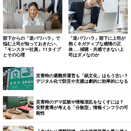
STEAMの中でも「E（Engineering）」の重要性にはすで
に触れましたが、「A（Arts）」の要素も非常に大切で
す。「A」は芸術やリベラルアーツと訳されることが多
いですが、もともとSTEMだったところに、科学や数学
部下からの「逆パワハラ」で
「逆パワハラ」部下に上司が
に加えて、心理学、経済学、社会学、政治学といった人
悩む上司が知っておきたい、
抱くネガティブな感情の正
文社会科学もまた教育上不可欠であるとの認識が反映さ
「モンスター社員」11タイプ
体……傾聴・共感できない上
とその心理
司はダメなのか
れ、Aが加えられたのです。
STEAM教育の本質は、文理を統合した地平にあります。
災害時の避難所運営も「紙文化」はもう古い？
デジタル化で防災や支援は劇的に効率的になる
Aは、「世界を見る新しい視点・価値観を提示する力」
ですし、「ストーリーによって共感を生み出す力」とも
いえます。理系的なアプローチだけでは成し遂げられな
災害時のデマ拡散や情報混乱をなくすには？
い課題解決力、テクノロジーを社会に受け入れられる形
安野貴博が考える「分散型」情報インフラの可
能性
で実装するうえで欠かせない力です。