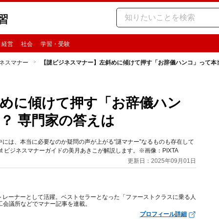
習
・経営
社会
学習・受験
ネスマナー
【謎ビジネスマナー】左斜めに傾けて押す「お辞儀ハンコ」って本
めに傾けて押す「お辞儀ハン
？ 専門家の答えは
には、本当に必要なのか疑問の声が上がる“謎マナー”なるものも存在して
ut ビジネスマナーガイドの美月あきこが解説します。※画像：PIXTA
更新日：2025年09月01日
トレーナーとして活躍。ベストセラーとなった「ファーストクラスに乗る人
工会議所などでマナー記事を連載。
プロフィール詳細