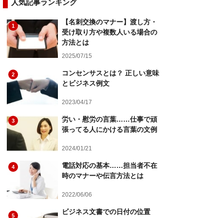
人気記事ランキング
【名刺交換のマナー】渡し方・
1
受け取り方や複数人いる場合の
方法とは
2025/07/15
コンセンサスとは？ 正しい意味
2
とビジネス例文
2023/04/17
労い・慰労の言葉……仕事で頑
3
張ってる人にかける言葉の文例
2024/01/21
電話対応の基本……担当者不在
4
時のマナーや伝言方法とは
2022/06/06
ビジネス文書での日付の位置
5