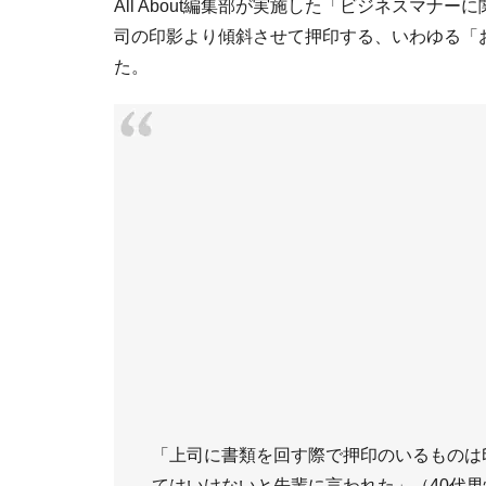
All About編集部が実施した「ビジネスマ
司の印影より傾斜させて押印する、いわゆる「
た。
「上司に書類を回す際で押印のいるものは
てはいけないと先輩に言われた」（40代