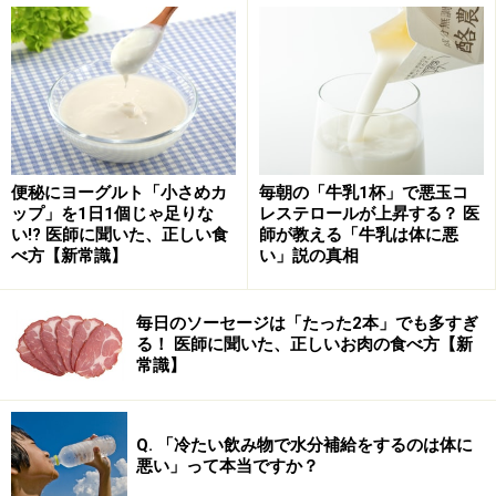
題になりません。しかし増殖して大量に増えると、毒素
を産生し、下痢や嘔吐を伴う食中毒を起こします。
便秘にヨーグルト「小さめカ
毎朝の「牛乳1杯」で悪玉コ
ップ」を1日1個じゃ足りな
レステロールが上昇する？ 医
い!? 医師に聞いた、正しい食
師が教える「牛乳は体に悪
べ方【新常識】
い」説の真相
毎日のソーセージは「たった2本」でも多すぎ
る！ 医師に聞いた、正しいお肉の食べ方【新
常識】
なお、下痢は、腸内でセレウス菌が増殖するときに生成
Q. 「冷たい飲み物で水分補給をするのは体に
悪い」って本当ですか？
する「エンテロトキシン」という毒素によって生じ、嘔