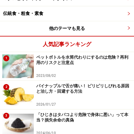
伝統食・粗食・素食
強火で加熱しても危険？ 「チャーハン症候
群」の発生メカニズム
他のテーマも見る
強火で調理したチャーハンは安全だと思われがちです
人気記事ランキング
が、セレウス菌が芽胞の状態だった場合、調理中に死滅
しません。そのため調理後に室温で長時間放置される
ペットボトルを水筒代わりにするのは危険？再利
1
用のリスクと注意点
と、発芽・増殖し、食べると下痢や嘔吐を起こします。
再加熱しても、芽胞があれば再び増殖します。特に28～
2023/08/02
35℃は菌が最も活発になる温度ですので、夏場は危険で
パイナップルで舌が痛い！ ピリピリしびれる原因
2
す。
と治し方・回避する方法
2026/01/27
また、セレウス菌は増殖しても、食材からは特段の腐敗
臭のようなものはしません。においをかいで「大丈夫そ
「ひじきはタバコより危険で身体に悪い」って本
3
当？損失余命の真偽
うだ」と判断しないようにしましょう。
2024/06/10