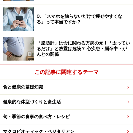
吐は、「セレウリド」という別の毒素によって生じま
す。
Q. 「スマホを触らないだけで痩せやすくな
る」って本当ですか？
そして、セレウス菌の最大の特徴は、「芽胞」を形成す
ることです。芽胞は、植物でいう「種子」のようなもの
「脂肪肝」は命に関わる万病の元！「太ってい
で、堅い殻を持ち、加熱・乾燥・紫外線・消毒用エタノ
るだけ」と放置は危険？ 心疾患・脳卒中・が
ールなどに強い耐性を示します。厳しい環境下では芽胞
んとの関係
の形で耐えて生存し、環境が好条件（※セレウス菌は好
気性なので、酸素が存在している環境が好条件に相当し
この記事に関連するテーマ
ます）になると、殻から抜け出して「栄養細胞」となり
ます。その後、細胞分裂し、数をどんどん増やすので
食と健康の基礎知識
す。再び環境が悪くなると、また芽胞を形成することを
健康的な体型づくりと食生活
繰り返します。栄養細胞の形だと、100℃で10分間加熱
すれば大部分が不活化しますが、芽胞だと100℃で30分
旬・季節の食事の食べ方・レシピ
間の加熱にも耐えられますし、消毒用エタノールも効き
ません。
マクロビオティック・ベジタリアン