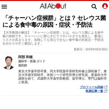
「チャーハン症候群」とは？ セレウス菌
による食中毒の原因・症状・予防法
【大学教授が解説】「チャーハン症候群」とは、セレウス菌による食中
毒の俗称です。チャーハンに限らずピラフやパスタでも発生し、夏場に
リスクが高まります。加熱しても安心できない食中毒の対策法・予防法
を分かりやすく解説します。
更新日：
2025年08月28日
阿部 和穂
脳科学・医薬 ガイド
薬剤師
東京大学薬学部卒業、同大学院薬学系研究科修士課程修了。東
京大学薬学部助手、米国ソーク研究所博士研究員、星薬科大学
講師を経て、武蔵野大学薬学部教授。薬学博士。専門は脳科学
と医薬。
プロフィール詳細
執筆記事一覧