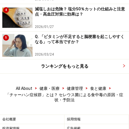
減塩しおは危険？ 塩分50％カットの仕組みと注意
4
「チャーハン症候群」による食中毒の対策
点・高血圧対策に効果は？
法・予防法
2026/01/27
「チャーハン症候群」を防ぐためには、加熱やにおいに
Q. 「ビタミンが不足すると脳梗塞を起こしやすく
5
よる安全性を過信せず、セレウス菌を増殖させないため
なる」って本当ですか？
の工夫が大切です。基本となる以下のポイントを押さえ
2026/03/24
ましょう。
ランキングをもっと見る
調理後はすぐに食べる
作り置きは急速冷却してから保存
お弁当も室温で冷ますのではなく、保冷剤や冷蔵庫
>
>
>
>
All About
健康・医療
健康管理
食と健康
「チャーハン症候群」とは？ セレウス菌による食中毒の原因・症
で素早く冷やす
状・予防法
「チャーハン症候群」は、お弁当でも起こる可能性があ
会社概要
採用情報
ります。実際に2023年9月には、青森県の製造会社の弁
投資家情報
広告掲載