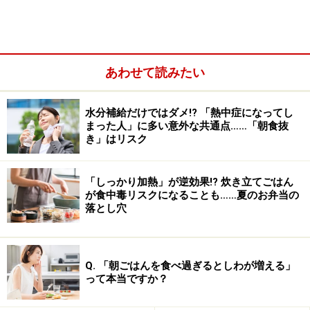
はヨーロッパです。1970年代のイギリスで、チャーハン
による食中毒患者からセレウス菌が検出され、その後も
欧米各国で同様の事例が報告されました。2023年にアメ
あわせて読みたい
リカの医師がネット記事で“fried rice syndrome”と呼んだ
のが始まりといわれています。それをそのまま和訳した
水分補給だけではダメ!? 「熱中症になってし
用語が「チャーハン症候群」です。
まった人」に多い意外な共通点……「朝食抜
き」はリスク
セレウス菌の特徴……「芽胞」状態では、熱
「しっかり加熱」が逆効果!? 炊き立てごはん
や消毒用エタノールも効きにくい
が食中毒リスクになることも……夏のお弁当の
落とし穴
セレウス菌は土壌中に生息する「土壌細菌」の一種で
す。土壌だけでなく、水やほこりなどの自然環境に、広
く存在します。米や麦などの穀物、野菜に付着すること
Q. 「朝ごはんを食べ過ぎるとしわが増える」
は珍しくなく、健康な成人の腸内にも、常在菌として
って本当ですか？
10％程度の割合で常在します。微量であれば、通常は問