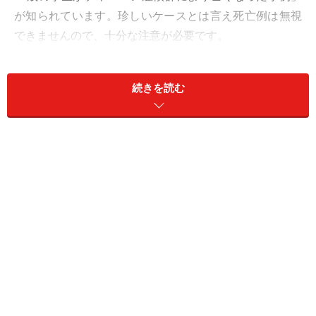
が知られています。珍しいケースとは言え死亡例は無視
できませんので、十分な注意が必要です。
続きを読む
また、チャーハンは中華料理の1つですので、アジア圏
の病気と思われるかもしれませんが、意外にもその起源