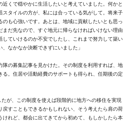
の近くで穏やかに生活したいと考えていました。何かと
活スタイルの方が、私には合っている気がして。将来子
るのも心強いです。あとは、地域に貢献したいとも思っ
だまだ先なので、すぐ地元に帰らなければいけない理由
活していけるのか不安でしたし、これまで努力して築い
い、なかなか決断できずにいました」
力隊の募集記事を見かけた。その制度を利用すれば、地
きる。住居や活動経費のサポートも得られ、任期後の定
したが、この制度を使えば段階的に地方への移住を実現
り戻すこともできるかもしれない、そう考えたら肩の荷
うけれど、都会に出てきてから初めて、もしかしたら本