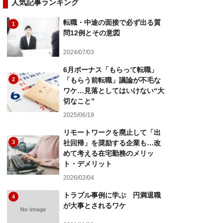
人気記事ランキング
転職・中途の面接で必ず出る質
1
問12例とその意図
2024/07/03
6月ボーナス「もらって転職」
2
「もらう前転職」議論が不毛な
ワケ…見落としてはいけない“大
切なこと”
2025/06/19
リモートワークを廃止して「出
3
社回帰」を奨励する企業も…改
めて考える在宅勤務のメリッ
ト・デメリット
2026/02/04
トラブル事例に学ぶ 円満退職
4
が大事とされるワケ