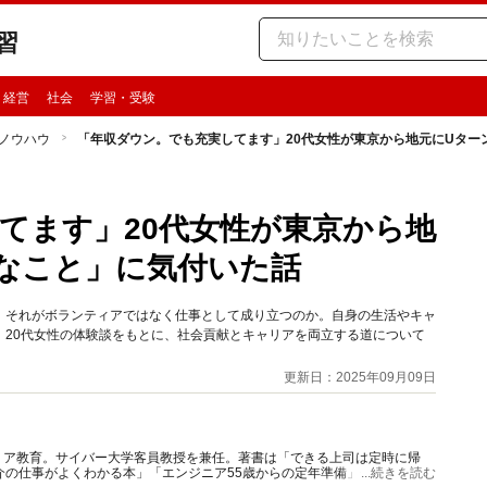
習
・経営
社会
学習・受験
ノウハウ
「年収ダウン。でも充実してます」20代女性が東京から地元にUター
てます」20代女性が東京から地
なこと」に気付いた話
、それがボランティアではなく仕事として成り立つのか。自身の生活やキャ
、20代女性の体験談をもとに、社会貢献とキャリアを両立する道について
更新日：2025年09月09日
リア教育。サイバー大学客員教授を兼任。著書は「できる上司は定時に帰
介の仕事がよくわかる本」「エンジニア55歳からの定年準備」他。元ヘッ
...続きを読む