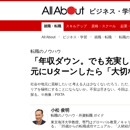
ビジネス・学
就職・転職
スキルアップ
資格・スクール
起業
All About
ビジネス・学習
就職・転職
転職の
転職のノウハウ
「年収ダウン。でも充実し
元にUターンしたら「大切
社会や地元に貢献したいと考える人は少なくないだろう。ただ
リアを犠牲にすることにならないか。不安は尽きない。今回は
探る。※画像：PIXTA
小松 俊明
転職のノウハウ・外資転職 ガイド
東京海洋大学教授。専門はグローバル教育／キャ
る」「35歳からの転職成功マニュアル」「人材紹