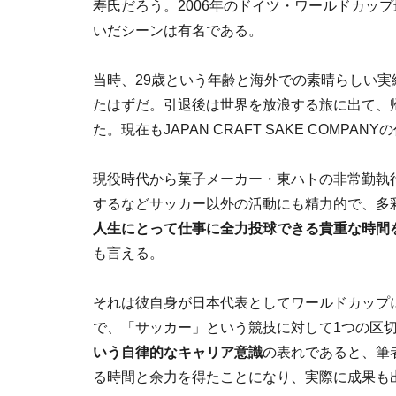
寿氏だろう。2006年のドイツ・ワールドカッ
いだシーンは有名である。
当時、29歳という年齢と海外での素晴らしい
たはずだ。引退後は世界を放浪する旅に出て、
た。現在もJAPAN CRAFT SAKE COM
現役時代から菓子メーカー・東ハトの非常勤執
するなどサッカー以外の活動にも精力的で、多
人生にとって仕事に全力投球できる貴重な時間
も言える。
それは彼自身が日本代表としてワールドカップ
で、「サッカー」という競技に対して1つの区
いう自律的なキャリア意識
の表れであると、筆
る時間と余力を得たことになり、実際に成果も