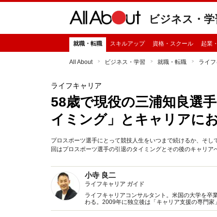
ビジネス・学
就職・転職
スキルアップ
資格・スクール
起業
All About
ビジネス・学習
就職・転職
ライフ
ライフキャリア
58歳で現役の三浦知良選
イミング」とキャリアにお
プロスポーツ選手にとって競技人生をいつまで続けるか、そし
回はプロスポーツ選手の引退のタイミングとその後のキャリア
小寺 良二
ライフキャリア ガイド
ライフキャリアコンサルタント。米国の大学を卒
わる。2009年に独立後は「キャリア支援の専門家
年に家族で沖縄県石垣島に移住。