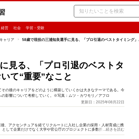
習
・経営
社会
学習・受験
キャリア
58歳で現役の三浦知良選手に見る、「プロ引退のベストタイミング」
手に見る、「プロ引退のベストタ
いて“重要”なこと
てその後のキャリアをどのように構築していくかは大きなテーマである。今
への影響について考察していく。※写真：ムツ・カワモリ／アフロ
更新日：2025年08月22日
業後、アクセンチュアを経てリクルートに入社し企業の採用・人材育成に携
」として企業だけでなく大学や官公庁のプロジェクトに多数携わる。2021
...続きを読む