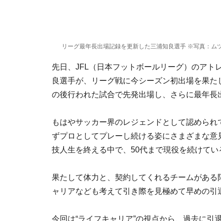
リーグ最年長出場記録を更新した三浦知良選手 ※写真：ム
先日、JFL（日本フットボールリーグ）のアト
良選手が、リーグ戦に今シーズン初出場を果た
の後行われた試合で先発出場し、さらに最年長出
もはやサッカー界のレジェンドとして認められ
ずプロとしてプレーし続ける姿にさまざまな意見
技人生を終える中で、50代まで現役を続けてい
果たして体力と、契約してくれるチームがある
ャリアなども考えて引き際を見極めて早めの引
今回は“ライフキャリア”の視点から、過去に引