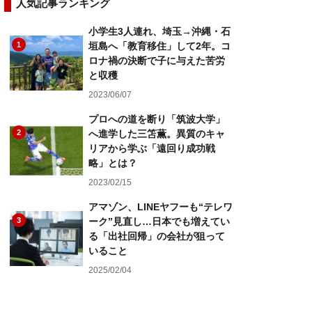
人気記事ランキング
小学生3人連れ、埼玉→沖縄・石
1
垣島へ「教育移住」して2年。コ
ロナ禍の決断で子に与えた苦労
と収穫
2023/06/07
プロへの道を断り「筑波大学」
2
へ進学した三笘薫。異質のキャ
リアから学ぶ「遠回り成功戦
略」とは？
2023/02/15
アマゾン、LINEヤフーも“テレワ
3
ーク”見直し…日本でも増えてい
る「出社回帰」の会社が狙って
いること
2025/02/04