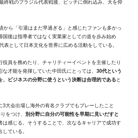
プ最終戦のブラジル代表戦後、ピッチに倒れ込み、天を仰
実績から「引退はまだ早過ぎる」と感じたファンも多かっ
帰国後は指導者ではなく実業家としての道を歩み始め
PANYの代表として日本文化を世界に広める活動をしている。
行役員を務めたり、チャリティーイベントを主催したり
彩な才能を発揮していた中田氏にとっては、
30代という
を、ビジネスの分野に使うという決断は合理的である
と
に3大会出場し海外の有名クラブでもプレーしたこと
切りをつけ、
別分野に自分の可能性を早期に見いだすと
者は感じる。そうすることで、次なるキャリアで成功す
出している。