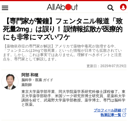
【専門家が警鐘】フェンタニル報道「致
死量2mg」は誤り！ 誤情報拡散が医療的
にも非常にマズいワケ
【薬物依存症の専門家が解説】アメリカで薬物中毒死が急増する中、
「フェンタニルは2mgで致死量」といった情報が日本でも拡散されてい
ます。しかし、これは事実ではありません。理解すべきポイントと注意
点を、専門家として解説します。
更新日：
2025年07月29日
阿部 和穂
脳科学・医薬 ガイド
薬剤師
東京大学薬学部卒業、同大学院薬学系研究科修士課程修了。東
京大学薬学部助手、米国ソーク研究所博士研究員、星薬科大学
講師を経て、武蔵野大学薬学部教授。薬学博士。専門は脳科学
と医薬。
プロフィール詳細
執筆記事一覧