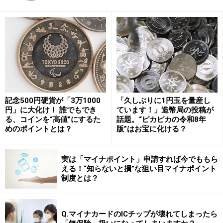
量」という報道が、実にいい加減に行われており、その
意味も理解されないまま数字だけが独り歩きしているの
は、非常に危険なことです。その真意を、専門家として
正しく解説したいと思います。
薬の効果は「量」ではなく「体内濃度」で
記念500円硬貨が「3万1000
「久しぶりに1円玉を量産し
決まる
円」に大化け！ 誰でもでき
ています！」造幣局の投稿が
る、コインを“高値”にするた
話題。“ピカピカの令和8年
まず、知っておいていただきたいのは、薬の効果は使っ
めのポイントとは？
版”はお宝に化ける？
た「量」で決まるのではなく、「体内の濃度」で決まる
ということです。
実は「マイナポイント」申請すれば今でももら
える！“知らないと損”な狙い目マイナポイント
制度とは？
分かりやすい例として、お酒を挙げましょう。例えば、
500mLのお酒を飲んだとき、その量だけで酔い方が決ま
るでしょうか？ 違いますね。アルコール摂取時の酔い方
Q.マイナカードのICチップが壊れてしまったら