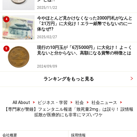
lethal dose.
2025/11/22
今やほとんど見かけなくなった2000円札がなんと
4
「21万円」に大化け！エラー紙幣でもないのに一
体なぜ!?
訳：2mgのフェンタニルは、体格、耐性、過去の使用歴
2025/02/27
などに応じて致死量となる可能性があります。DEAの分
現行の10円玉が「6万5000円」に大化け！ よ～く
5
析では、偽造錠剤には1錠あたり0.02～5.1mg（致死量の
見ないと分からない、高額になる貨幣の特徴とは
2倍以上）のフェンタニルが含まれていたとのことで
2024/09/09
す。フェンタニル検査を受けた錠剤の42％に、潜在的に
致死量と考えられる2mg以上のフェンタニルが含まれて
ランキングをもっと見る
いました。
つまり、ここで想定されている「致死量」は、錠剤を経
>
>
>
>
All About
ビジネス・学習
社会
社会ニュース
【専門家が警鐘】フェンタニル報道「致死量2mg」は誤り！ 誤情報
口摂取した場合の話です。
拡散が医療的にも非常にマズいワケ
日本の医療現場で使われるフェンタニル
会社概要
採用情報