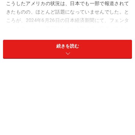
こうしたアメリカの状況は、日本でも一部で報道されて
きたものの、ほとんど話題になっていませんでした。と
ころが、2024年6月26日の日本経済新聞にて、フェンタ
ニルをアメリカに不正輸出する中国組織が日本に拠点を
作っていた疑いがあると報じられると、「もはや対岸の
火事ではない」と感じたのか、多くのメディアが急にこ
続きを読む
の問題を取り上げるようになりました。
幸いなことに、まだ日本ではフェンタニルの不正な流通
は起きていないようです。そのような段階で警戒する世
論が形成されることは、むしろよかったのではないかと
思います。
拡散される「2mgで致死量」という情報の
違和感