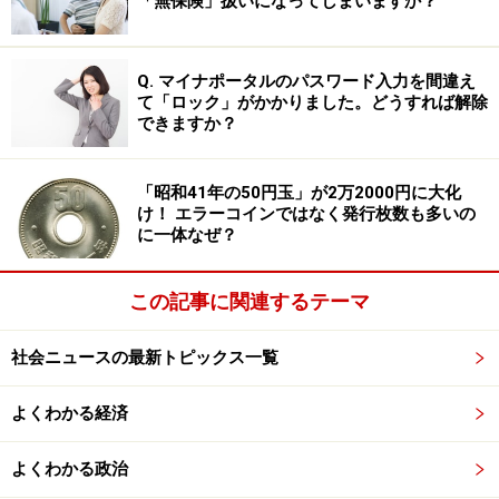
「無保険」扱いになってしまいますか？
は、「飲んだ量」ではなく「体内のアルコール濃度がど
れくらいに達するか」によって変わります。
Q. マイナポータルのパスワード入力を間違え
もちろん個人の体質によりますが、500mLより少ない量
て「ロック」がかかりました。どうすれば解除
できますか？
でも一気飲みすればひどく酔いますし、500mLを超える
量でも時間をかけて飲めば、あまり酔いません。薬もこ
れと同様で、使い方によって作用は大きく変わるので
「昭和41年の50円玉」が2万2000円に大化
け！ エラーコインではなく発行枚数も多いの
す。
に一体なぜ？
この記事に関連するテーマ
「2mgで致死」はどういう状況の話なのか
社会ニュースの最新トピックス一覧
では、「致死量が2mg」というのは、どういう使い方を
した場合の話なのでしょうか？ そこが明確でないま
よくわかる経済
ま、数字だけを取り上げても意味がありません。
よくわかる政治
日本の各種メディアが「フェンタニルの致死量が2mg」