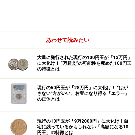
ただ、にわかに「フェンタニル問題」が取り沙汰される
ようになった中で、「2mgで致死量」という情報が拡散
しています。私は薬物の専門家として、この情報に違和
感を覚えます。
あわせて読みたい
フェンタニルは、世界中の医療機関で使用されているス
タンダードな鎮痛薬です。特に他の薬が効かないような
大量に発行された現行の100円玉が「13万円」
に大化け！ “万超え”の可能性を秘めた100円玉
末期がんの激しい痛みを和らげるのに有効な薬であり、
の特徴とは
現在も多くの患者さんを救っています。日本で現在販
売・使用されているフェンタニル製剤には、最高で1つ
現行の50円玉が「28万円」に大化け！ “はが
に16.8mgのフェンタニルを含有したテープ剤（3日用）
さない”方がいい、お宝になり得る「エラー」
の正体とは
もあります。
もし2mgがフェンタニルの致死量だとしたら、16.8mgも
現行の10円玉が「9万2000円」に大化け！自
のフェンタニルを与えられた患者さんは、なぜ命を落と
宅に残っているかもしれない「高額になる10
円玉」の特徴とは
すことなく治療が可能なのでしょうか？ 「2mgで致死