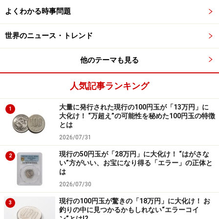
という情報をどこから入手したかは定かではありません
よくわかる時事問題
が、そのソースは、アメリカの麻薬取締局（United
世界のニュース・トレンド
States Drug Enforcement Administration: DEA）がネット
上に公開している ”
Facts About Fentanyl
”という記事と
他のテーマも見る
思われます。
人気記事ランキング
当該記事には次のような記述があります。
大量に発行された現行の100円玉が「13万円」に
1
大化け！ “万超え”の可能性を秘めた100円玉の特徴
とは
Two milligrams of fentanyl can be lethal
2026/07/31
depending on a person’s body size, tolerance and
past usage. DEA analysis has found counterfeit
現行の50円玉が「28万円」に大化け！ “はがさな
2
い”方がいい、お宝になり得る「エラー」の正体と
pills ranging from .02 to 5.1 milligrams (more than
は
twice the lethal dose) of fentanyl per tablet.
2026/07/30
42% of pills tested for fentanyl contained at
現行の100円玉が驚きの「18万円」に大化け！ お
3
least 2 mg of fentanyl, considered a potentially
釣りの中に見つかるかもしれない“エラーコイ
ン”とは!?