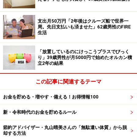
あったが、毎月積み立て続けて15年、約200万円の運用
益になっている。このファンドは大きなマイナスになる
支出月50万円「2年後はクルーズ船で世界一
こともなく、安心して増えていくのを見守ることができ
周。先日支払いも済ませた」62歳男性のFIRE
生活
た」とあります。
49歳・年収650万円会社員男性の思う積立
「放置しているのにけっこうプラスでびっく
投資のメリットや新NISAのプランは？
り」39歳男性が月5000円で始めたオルカン積
立2年の結果
積立投資を始めてよかった点として、「20代のころ、株
だけの投資ではあまり実績として残すことができなかっ
この記事に関連するテーマ
たので、将来に向けて増やすことを意識して投信を始め
た。積立投資は一気に購入して基準価額が下がる不安な
お金を貯める・増やす・備える！お得情報100
どもなく、安心して見守ることができるのがよかった」
新・令和時代のお金を貯めるルール
とコメント。
節約アドバイザー・丸山晴美さんの「無駄遣い体質」から脱
もともと「長続きせずに途中でやめてしまうことが多い
却する方法