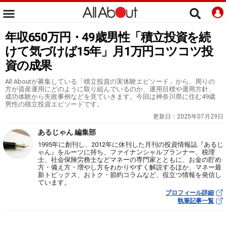
年収650万円・49歳男性「積立投資を続
けて気づけば15年」月1万円コツコツ投
資の成果
All Aboutが募集している「積立投資の実体験エピソード」から、周りの
方が資産運用にどのように取り組んでいるのか、運用目標や運用方針、
成功体験から失敗事例などを見ていきます。今回は神奈川県に住む49歳
男性の積立投資エピソードです。
更新日：
2025年07月29日
あるじゃん 編集部
1995年に創刊し、2012年に休刊した月刊の投資情報誌『あるじ
ゃん』をルーツに持ち、ファイナンシャルプランナー、税理
士、社会保険労務士などマネーの専門家とともに、お金の貯め
方・備え方・増やし方をわかりやすく解説するほか、マネー最
新トピックス、おトク・節約コラムなど、役立つ情報を発信し
ています。
プロフィール詳細
執筆記事一覧