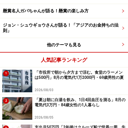
性格なので、確実に継続できる金額で始めることを意
識」したそうで、「毎月1万円程度なので、途中でやめ
懸賞名人ガバちゃんが語る！懸賞の楽しみ方
たくなることはなかった。定年までは続けたい」と言い
ジョン・シュウギョウさんが語る！「アジアのお金持ちの法
ます。
則」
これから積立投資を始める人には、「毎月支出できる額
他のテーマも見る
を何も考えずに投資し続けること。上がった下がったな
ど短期的な値動きは無視することが長期投資を成功させ
人気記事ランキング
るポイントです。そのうち、短期的な動きは全く気にな
「市役所で朝から夕方まで涼む。食堂のラーメン
らなくなります」とアドバイス。
1
は500円」8月の電気代1万2000円・69歳男性の夏
くわえて「長い目で見れば節税効果は大きいので、これ
2026/08/03
から始めるのであれば、間違いなく新NISAを利用するの
「夏は朝に白湯を飲み、1日4回血圧を測る」8月の
2
電気代3万円・84歳女性の1人暮らし
がおすすめ」と語られていました。
2026/08/05
支出月50万円「2年後はクルーズ船で世界一周。先