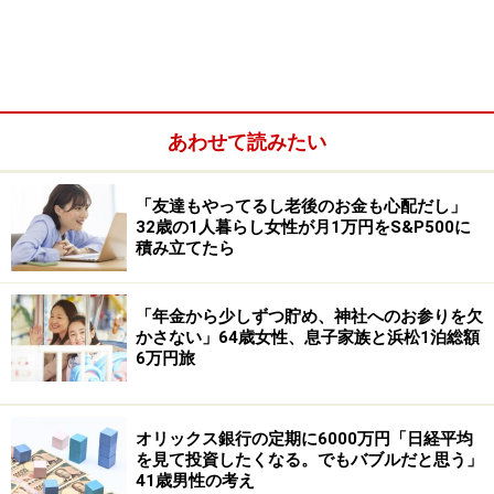
今回は神奈川県に住む49歳男性の資産運用エピソードを
あわせて読みたい
見ていきます。
「友達もやってるし老後のお金も心配だし」
■家族構成
32歳の1人暮らし女性が月1万円をS&P500に
本人、配偶者
積み立てたら
■金融資産
「年金から少しずつ貯め、神社へのお参りを欠
世帯年収：本人650万円、配偶者300万円
かさない」64歳女性、息子家族と浜松1泊総額
6万円旅
世帯金融資産：現預金800万円、リスク資産500万円
■リスク資産の内訳
オリックス銀行の定期に6000万円「日経平均
・投資信託350万円
を見て投資したくなる。でもバブルだと思う」
41歳男性の考え
・日本株150万円