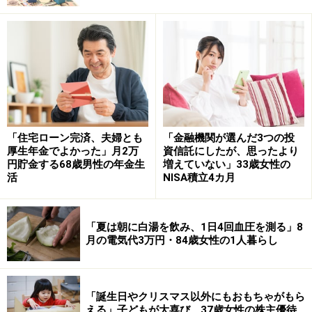
■積立投資実績
（※商品名の詳細が不明なものも原文ママ
記載）
・SMTAMダウ・ジョーンズインデックスファンド：
2010年から
2010年から積立投資を続けてきたという今回の投稿者。
「住宅ローン完済、夫婦とも
「金融機関が選んだ3つの投
厚生年金でよかった」月2万
資信託にしたが、思ったより
円貯金する68歳男性の年金生
増えていない」33歳女性の
SMTAMダウ・ジョーンズインデックスファンドに
活
NISA積立4カ月
「月々1万円程度で」積み立てているそうで、投稿のあ
った2025年5月時点の運用実績については「元本約150万
「夏は朝に白湯を飲み、1日4回血圧を測る」8
円→運用益約350万円」と、積み重ねがしっかりと利益
月の電気代3万円・84歳女性の1人暮らし
を生み出している様子です。
「ファンド開始の1年後に運用開始。少しずつではある
「誕生日やクリスマス以外にもおもちゃがもら
が順調にプラスに推移。一時期基準価額が下がる時期も
える」子どもが大喜び、37歳女性の株主優待