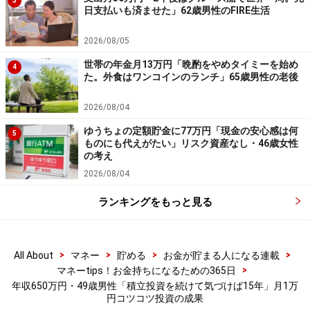
3
※皆さんの投資エピソードを募集中です。エピソードの
日支払いも済ませた」62歳男性のFIRE生活
採用でもれなくAmazonギフト券3000円分プレゼント
2026/08/05
積立投資に関するエピソードの応募は
こちらから
投資の成功体験エピソードの応募は
こちらから
世帯の年金月13万円「晩酌をやめタイミーを始め
4
た。外食はワンコインのランチ」65歳男性の老後
ーーーーーーーーーーーーーーーー
2026/08/04
※本文カッコ内の回答者コメントは原文に準拠していま
ゆうちょの定額貯金に77万円「現金の安心感は何
5
す
ものにも代えがたい」リスク資産なし・46歳女性
の考え
※エピソードは投稿者の当時のものです。現在とはサー
2026/08/04
ビスや金額などの情報が異なることがございます
※投稿エピソードのため、内容の正確性を保証するもの
ランキングをもっと見る
ではございません
※特定銘柄について、投資の勧誘を目的としたものでは
>
>
>
>
All About
マネー
貯める
お金が貯まる人になる連載
ございません。資産運用、投資はリスクを伴います。投
>
マネーtips！お金持ちになるための365日
資に関する最終判断は、御自身の責任でお願いします
年収650万円・49歳男性「積立投資を続けて気づけば15年」月1万
円コツコツ投資の成果
※記事内容は執筆時点のものです。最新の内容をご確認くださ