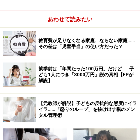
あわせて読みたい
教育費が足りなくなる家庭、ならない家庭……
その差は「児童手当」の使い方だった？
とにかく子どもをよく見る
就学前は「年間たった100万円」だけど……子
ども1人につき「3000万円」説の真相【FPが
私はこれまで多くの保護者の方々と話してきました。そ
解説】
の中で、自ら進んで学ぶ子の親の行動に共通点があるこ
とがわかったのです。
【元教師が解説】子どもの反抗的な態度にイラ
イラ……「怒りのループ」を抜け出す親のメン
「口出しせず、よく見る」
タル管理術
大事なことは、子どもが「どのように時間を使っている
のか」をよく見ることです。「宿題をやったの？」と