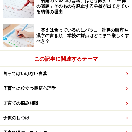
「宿題のマルつけは親」はもう限界？ 「一律
の宿題」そのものを廃止する学校が出てきてい
る納得の理由
「手伝ってほしい～」と言ってきたら、全力でサポート
します。あなたがどんなに忙しくても、です。
「答えは合っているのにバツ…」計算の順序や
漢字の書き順、学校の採点はどこまで厳しくす
「そんなこともできないの？」「ちゃんと学校で勉強し
べき？
ているの？」とは、思っても言いません。ぐっと我慢し
ながら、子どものできているところを見ます。
この記事に関連するテーマ
今はできていないかもしれない。でも、その学年ででき
言ってはいけない言葉
ていなくても、心配する必要はありません。いつかはで
きるのです。子どものいいところだけを見ながら、近寄
子育てに役立つ最新心理学
ってきたときにサポートする、それだけです。
子育ての悩み相談
無理に近寄ると、いいことはありません。NGワードに気
子供のしつけ
をつけながら話しかけることで、たとえ表情に出さなく
ても、子どもは「親が自分を見てくれている」と感じ、