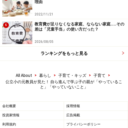
理由
何度言ってもできない我が子を見て、つい言ってしまう
2022/11/21
ものです。私もそうでした。そこで、次の2つのことを
教育費が足りなくなる家庭、ならない家庭……その
心に留めておいてください。
5
差は「児童手当」の使い方だった？
1. いつ子どもが失敗してもいいように心の準備をしてお
2026/08/05
く
ランキングをもっと見る
2. 失敗は挑戦の上に起きることを自分に言い聞かせる
とはいえ、「失敗したくない。傷つきたくない」と思っ
>
>
>
>
All About
暮らし
子育て・キッズ
子育て
ている子が多くなっているのが現実です。失敗を恐れず
公立小の元教員が見た！ 自ら進んで学ぶ子の親が「やっているこ
と」「やっていないこと」
挑戦する子に育つために必要なことは何でしょうか。
失敗の後の声かけが大事
会社概要
採用情報
投資家情報
広告掲載
子どもが、家族みんなのことを考えて、晩ご飯をテーブ
ルに運んでいるところを想像してください。不安定で、
利用規約
プライバシーポリシー