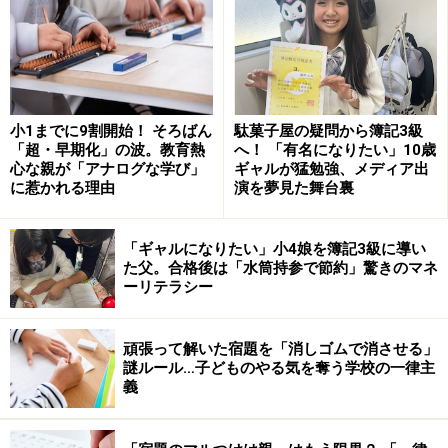
は、言いません。言ってしまうと、子どもは「お父さん
お母さんは、宿題をやっていない」と思ってしまうから
です。
やるべきことはたった一つ。子どもが何をしているのか
小1までに9割開始！ そろばん
駄菓子屋の疑問から簿記3級
「超・早期化」の波。教育熱
へ！ 「有名になりたい」10歳
を興味をもって見ることです。宿題をやっていないだろ
心な親が「アナログな学び」
ギャルが猛勉強、メディア出
うと思ったときは、「宿題をやったの？」ではなく、
に惹かれる理由
演を夢見た舞台裏
「今日はどんな楽しいことがあった？」と聞きます。
「ギャルになりたい」小4娘を簿記3級に導い
た父。合格後は「水筒持参で節約」驚きのマネ
「サッカーの授業は楽しかったよ。でも、算数の授業が
ーリテラシー
難しかったんだ～」と話し始めたとします。そのとき
は、「そうだったんだね。算数の宿題を一緒に手伝おう
頑張って解いた宿題を「消しゴムで消させる」
か？」と声をかけます。
謎ルール…子どものやる気を奪う学校の一律主
義
「いいよ。自分で頑張る！」と言えば、そっと見守りま
しょう。