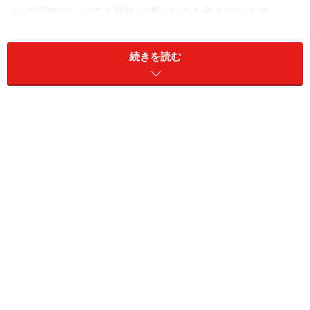
いう回答に、とても興味が湧いたのを覚えています。
宿題を自分から進んでできる子には、2つのパターンが
続きを読む
あります。
1. 学校から帰ってきたら、すぐに宿題をする
2. 朝の時間を活用して、宿題をする
すでに規則正しい行動パターンがあって、宿題を習慣化
できているのです。毎日のルーティンをしっかりと守
る。大人でも難しいことを子どもができるのには、理由
があります。