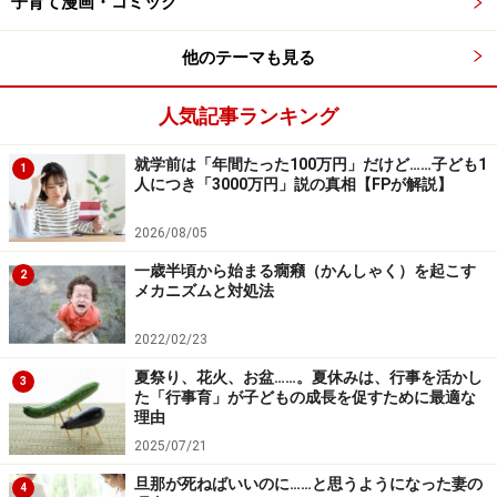
子育て漫画・コミック
安心感を覚えます。
他のテーマも見る
親が見守り安心感を与えることに加え、子どもが挑戦す
る気持ちを失わないための声かけも不可欠です。
人気記事ランキング
就学前は「年間たった100万円」だけど……子ども1
親の失敗談が子どもの挑戦を後押しする
1
人につき「3000万円」説の真相【FPが解説】
子どもが最もやる気を失う言葉があります。
2026/08/05
一歳半頃から始まる癇癪（かんしゃく）を起こす
2
「○○しなければよかったね」
メカニズムと対処法
2022/02/23
挑戦を全否定するような言葉を使ってはいけません。
夏祭り、花火、お盆……。夏休みは、行事を活かし
3
た「行事育」が子どもの成長を促すために最適な
「そんな簡単なこともできないの？」
理由
「何度言ったらわかるの！」
2025/07/21
「さっき言ったでしょ」
旦那が死ねばいいのに……と思うようになった妻の
4