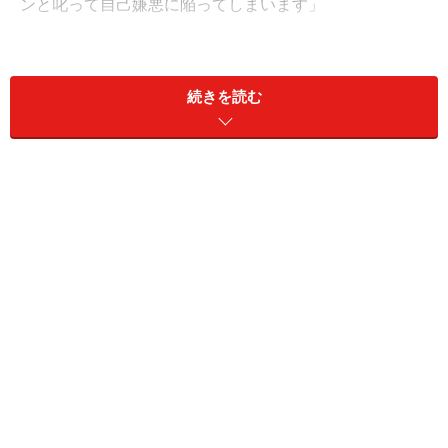
ンと叱って自己嫌悪に陥ってしまいます」
この流れでうまくいかなくなっていく家庭をたくさん見
てきました。この方は何を褒めていたのでしょうか。
続きを読む
我が子と周りの友達を比べて、優れているところを褒め
ていたのでしょうか。そこがもしかしたら言うことを聞
かなくなってしまった要因かもしれません。
我が子が他の子どもより優れていると感じたときでも、
比べてはいけません。子ども自身の努力と成長を認める
ことが大切です。