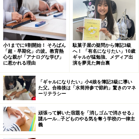
たとき、心が折れてしまうのです。
「徒競争で1位だった」「大会で優勝した」「コンテス
トで表彰された」「塾のテストで順位が上がった」――こ
んなシーンでも比較して褒めません。
小1までに9割開始！ そろばん
駄菓子屋の疑問から簿記3級
「超・早期化」の波。教育熱
へ！ 「有名になりたい」10歳
「徒競争で1位になるために一生懸命頑張っていたよ
心な親が「アナログな学び」
ギャルが猛勉強、メディア出
ね。頑張ったことがすごかったと思うよ」
に惹かれる理由
演を夢見た舞台裏
という声かけでじゅうぶんです。
「ギャルになりたい」小4娘を簿記3級に導い
た父。合格後は「水筒持参で節約」驚きのマネ
褒め方にもテクニックがある
ーリテラシー
「クラスで1番はすごいね！ お母さん、うれしいな」と
いう褒め方はしません。
頑張って解いた宿題を「消しゴムで消させる」
謎ルール…子どものやる気を奪う学校の一律主
義
「一生懸命努力しているし、よく頑張っているね。私も
何か頑張ろうかな」と、子どもの努力や成長にスポット