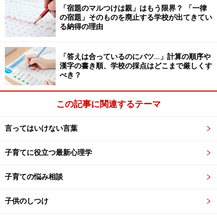
「宿題のマルつけは親」はもう限界？ 「一律
を当てます。
の宿題」そのものを廃止する学校が出てきてい
る納得の理由
また、子どもが調子に乗ってしまった場合でも、冷静に
対応します。
「答えは合っているのにバツ…」計算の順序や
漢字の書き順、学校の採点はどこまで厳しくす
べき？
「あなたが一生懸命努力している姿を見ると、本当にう
れしい。でも、わたしは、1番だったから褒めているわ
この記事に関連するテーマ
けではないの。目標に向かっていつも頑張っているか
ら、すごいって言っているんだよ」
言ってはいけない言葉
いつも結果ではなく、頑張った行動について、褒めま
子育てに役立つ最新心理学
す。
子育ての悩み相談
心理学者B.F.スキナーが提唱した「強化理論」は、行動が
報酬によって強化されると、その行動の頻度が増加する
子供のしつけ
という考え方です。褒美はよくない、与えるにしても、