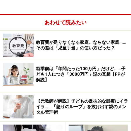
あわせて読みたい
教育費が足りなくなる家庭、ならない家庭……
その差は「児童手当」の使い方だった？
できていない我が子と周りを比べないだけではありませ
就学前は「年間たった100万円」だけど……子
ども1人につき「3000万円」説の真相【FPが
ん。たとえ、我が子が優れていても比べないのです。比
解説】
較がよくないとわかっている親でも、ここに陥っている
人は多いです。
【元教師が解説】子どもの反抗的な態度にイラ
イラ……「怒りのループ」を抜け出す親のメン
「あの子よりこんなにできているね。すごいね！」と言
タル管理術
われている子は、根拠のない自信が生まれてしまいま
す。そのためどこかで自分ができていないことに気づい