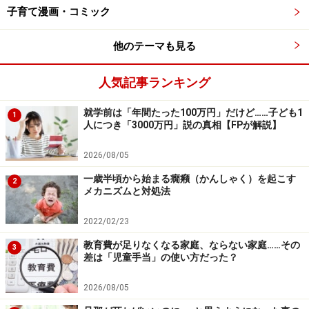
子育て漫画・コミック
みんなで喜べるものがいいということです。
他のテーマも見る
ここでお伝えしたいのは、「負の強化」です。
人気記事ランキング
「みんなである子にいじわるしていると、楽しい」「よ
く寝坊していると、それが当たり前になって毎日ぎりぎ
就学前は「年間たった100万円」だけど……子ども1
1
人につき「3000万円」説の真相【FPが解説】
りまで寝ていたい」「努力していないのにいい結果が出
てしまって、努力する習慣がなくなる」などです。
2026/08/05
一歳半頃から始まる癇癪（かんしゃく）を起こす
2
子どもに負の強化が起きているときは、その行動が望ま
メカニズムと対処法
しくないことを冷静に伝えましょう。小さく習慣化する
2022/02/23
ことでよい結果につなげていきます。
教育費が足りなくなる家庭、ならない家庭……その
3
差は「児童手当」の使い方だった？
そして、伝えるだけでなく、子どもの習慣が改善される
ように親が頑張ることです。ここが非常に大事なのに、
2026/08/05
伝えるだけで変わらないと嘆いている親御さんがとても