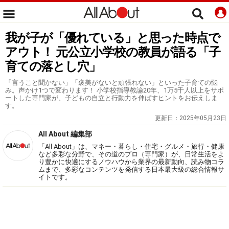
我が子が「優れている」と思った時点で
アウト！ 元公立小学校の教員が語る「子
育ての落とし穴」
「言うこと聞かない」「褒美がないと頑張れない」といった子育ての悩
み。声かけ1つで変わります！ 小学校指導教諭20年、1万5千人以上をサポ
ートした専門家が、子どもの自立と行動力を伸ばすヒントをお伝えしま
す。
更新日：
2025年05月23日
All About 編集部
「All About」は、マネー・暮らし・住宅・グルメ・旅行・健康
など多彩な分野で、その道のプロ（専門家）が、日常生活をよ
り豊かに快適にするノウハウから業界の最新動向、読み物コラ
ムまで、多彩なコンテンツを発信する日本最大級の総合情報サ
イトです。