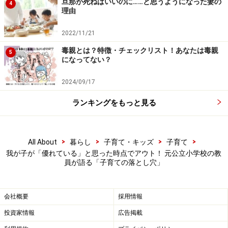
旦那が死ねばいいのに……と思うようになった妻の
4
多いです。
理由
2022/11/21
子どもは子ども。あなたとは別の生き物です。子どもを
毒親とは？特徴・チェックリスト！あなたは毒親
変えようとせず、自分の行動をどう変えられるか、そこ
5
になってない？
だけを考えて生活しましょう。
2024/09/17
怒鳴るのではなく、子どものことを思って叱ります。そ
ランキングをもっと見る
して、「本当はあなたはできる子。大丈夫。一緒に頑張
ろう」と、心の底から思って、笑顔で声かけします。
>
>
>
>
All About
暮らし
子育て・キッズ
子育て
「優れている」と思った時点でアウト
我が子が「優れている」と思った時点でアウト！ 元公立小学校の教
員が語る「子育ての落とし穴」
我が子が優れていると、親もうれしくなります。無意識
に比べて褒めてしまうかもしれません。それくらい、比
会社概要
採用情報
べることをコントロールすることは難しいです。
投資家情報
広告掲載