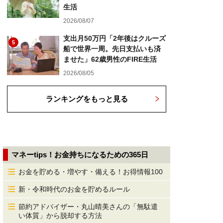
生活
2026/08/07
支出月50万円「2年後はクルーズ
5
船で世界一周。先日支払いも済
ませた」62歳男性のFIRE生活
2026/08/05
ランキングをもっと見る
マネーtips！お金持ちになるための365日
お金を貯める・増やす・備える！お得情報100
新・令和時代のお金を貯めるルール
節約アドバイザー・丸山晴美さんの「無駄遣
い体質」から脱却する方法