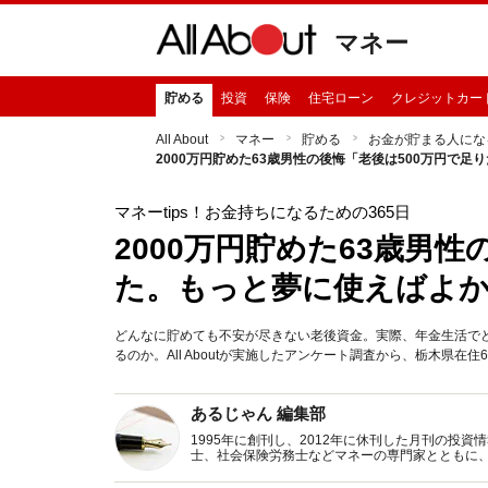
マネー
貯める
投資
保険
住宅ローン
クレジットカー
All About
マネー
貯める
お金が貯まる人にな
2000万円貯めた63歳男性の後悔「老後は500万円で
マネーtips！お金持ちになるための365日
2000万円貯めた63歳男性
た。もっと夢に使えばよ
どんなに貯めても不安が尽きない老後資金。実際、年金生活で
るのか。All Aboutが実施したアンケート調査から、栃木県在
あるじゃん 編集部
1995年に創刊し、2012年に休刊した月刊の投
士、社会保険労務士などマネーの専門家とともに
新トピックス、おトク・節約コラムなど、役立つ