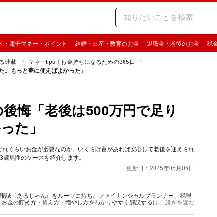
ド・電子マネー・ポイント
結婚・出産・教育のお金
退職金・老後のお金
税
る連載
マネーtips！お金持ちになるための365日
足りた。もっと夢に使えばよかった」
の後悔「老後は500万円で足り
かった」
どれくらいお金が必要なのか。いくら貯蓄があれば安心して老後を迎えられ
住63歳男性のケースを紹介します。
更新日：2025年05月06日
資情報誌『あるじゃん』をルーツに持ち、ファイナンシャルプランナー、税理
、お金の貯め方・備え方・増やし方をわかりやすく解説するほか、マネー最
...続きを読む
情報を発信しています。