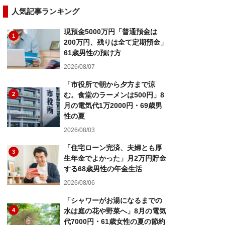
人気記事ランキング
現預金5000万円「普通預金は
1
200万円、残りは全て定期預金」
61歳男性の預け方
2026/08/07
「市役所で朝から夕方まで涼
2
む。食堂のラーメンは500円」8
月の電気代1万2000円・69歳男
性の夏
2026/08/03
「住宅ローン完済、夫婦とも厚
3
生年金でよかった」月2万円貯金
する68歳男性の年金生活
2026/08/06
「シャワーがお湯になるまでの
4
水は庭の花や野菜へ」8月の電気
代7000円・61歳女性の夏の節約