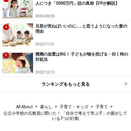
人につき「3000万円」説の真相【FPが解説】
す。勉強が得意でなくても、子どもが夢中になっている
ことや興味を持っていることに関心を向け、一緒に楽し
2026/08/05
む姿勢が大切になるでしょう。たとえ、それがゲームで
旦那が死ねばいいのに……と思うようになった妻の
4
理由
あってもいいのです」
2022/11/21
行動4. 親子でポジティブに1日を振り返る
癇癪の放置はNG！ 子どもが物を投げる・叩く時の
5
対処法
「寝る前に、親子でその日を振り返ってよかったことを
ノートに書き出すことを習慣にしているご家庭がありま
2022/12/12
した。そのご家庭は親子関係が非常によく、お子さんの
ランキングをもっと見る
自己肯定感がとても高いことに感心したものです」
この振り返りを行う上での大事なポイントは、「親子で
>
>
>
>
All About
暮らし
子育て・キッズ
子育て
分かち合う」ことと「前向きな視点を持つ」ことです。
公立小学校の元教員に聞いた！ 「自分で考えて学ぶ子」の親がして
いる7つの行動
「よいことを共有することで、保護者はお子さんの成長