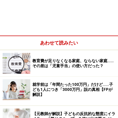
行動1. 過度な口出しをせず、子どもをよく見る
あわせて読みたい
行動2. 「外発的動機づけ」を上手に活用する
行動3. 子どもの個性を面白がり、人と比較しない
行動4. 親子でポジティブに1日を振り返る
教育費が足りなくなる家庭、ならない家庭……
その差は「児童手当」の使い方だった？
行動5. 保護者の考えを押し付けず、自分で決めさせる
行動6. 子どもの興味を広げ、多様なコミュニティーへの
就学前は「年間たった100万円」だけど……子
参加を促す
ども1人につき「3000万円」説の真相【FPが
行動7. 子どものことは子どもに任せ、保護者も自分の人
解説】
生を大切にする
「自分で考えて学ぶ子」の保護者の共通点とは
【元教師が解説】子どもの反抗的な態度にイラ