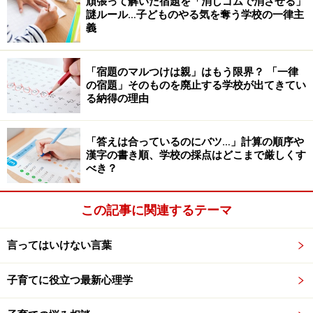
る
頑張って解いた宿題を「消しゴムで消させる」
謎ルール…子どものやる気を奪う学校の一律主
義
「『100点を取ったらゲームを買ってあげる』などと“そ
の子だけ”の欲求を満たすのではなく、『きょうだい全員
が喜ぶ本を買う』『家族で食事に行く』などと“家族みん
「宿題のマルつけは親」はもう限界？ 「一律
の宿題」そのものを廃止する学校が出てきてい
なの喜び”につながるような外発的動機付けをしているご
る納得の理由
家庭のお子さんは、自分のためだけでなく、人のために
頑張る心を育んでいる印象です」
「答えは合っているのにバツ…」計算の順序や
漢字の書き順、学校の採点はどこまで厳しくす
何かをしたらごほうびを与えるといった「外発的動機付
べき？
け」は、子どもの行動意欲を高める一方で、ごほうびが
ないと行動しない子になるリスクも……。しかし、家族や
この記事に関連するテーマ
きょうだいなど自分以外の人に貢献できることに喜びを
見いだせれば、他人や社会のために尽くす利他の心も育
言ってはいけない言葉
まれそうです。
子育てに役立つ最新心理学
また、「やればできる」という自己効力感が育つと、次