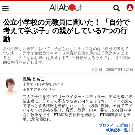
公立小学校の元教員に聞いた！ 「自分で
考えて学ぶ子」の親がしている7つの行
動
変化の激しい現代において、子どもたちに不可欠なのは「自分で考えて
学ぶ力」。元小学校教員でベネッセ教育総合研究所の庄子寛之さんによ
ると、この力を育む親には共通する7つの行動があるそうです。その具体
的な内容を紹介します。
更新日：
2025年04月21日
長島 ともこ
子育て・PTA情報 ガイド
子育てアドバイザー
二人の子供を持つフリーライター・エディター。出産を機に専
業主婦に。母として不安や悩みと向き合ううち、「ママが読ん
でほっとする情報を発信したい」と、現職に復帰。子育てアド
バイザーの資格を取り、育児、教育、PTA、暮らしの分野を中
心に執筆を行う。PTA広報委員長を経験し、PTA関連書籍を出
版。講演活動も。
プロフィール詳細
執筆記事一覧