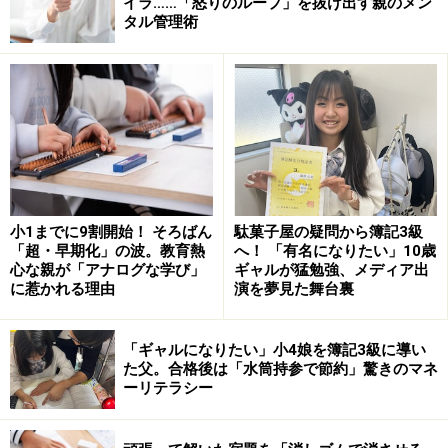
イラ……「怒りのループ」を抜け出す親のメン
タル管理術
行動1. 過度な口出しをせず、子どもをよく
見る
「わが子が何をしているのか興味深く見守りながら、過
度な指示や干渉を意識的に控えている保護者のお子さん
は、『親は自分のことを信頼してくれている』と感じ、
自分で考えて行動するようになる傾向があります」
小1までに9割開始！ そろばん
駄菓子屋の疑問から簿記3級
「超・早期化」の波。教育熱
へ！ 「有名になりたい」10歳
自分の子ども時代の経験を子育てに生かそうとする姿勢
心な親が「アナログな学び」
ギャルが猛勉強、メディア出
は大切ですが、保護者が育った時代から社会は大きく変
に惹かれる理由
演を夢見た舞台裏
化しています。自分の経験に捉われず、子どもの個性や
社会の変化に合わせて柔軟に関わるよう意識したいです
「ギャルになりたい」小4娘を簿記3級に導い
ね。
た父。合格後は「水筒持参で節約」驚きのマネ
ーリテラシー
行動2. 「外発的動機づけ」を上手に活用す