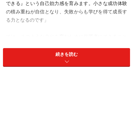
できる』という自己効力感を育みます。小さな成功体験
の積み重ねが自信となり、失敗からも学びを得て成長す
る力となるのです」
では、そのような力やを育むために保護者にできること
は何かあるのでしょうか。庄子さんが多くの保護者と接
する中で見えてきた、
「自分で考えて学ぶ子の保護者が
続きを読む
実践する7つの行動」
をお聞きしました。
＜目次＞