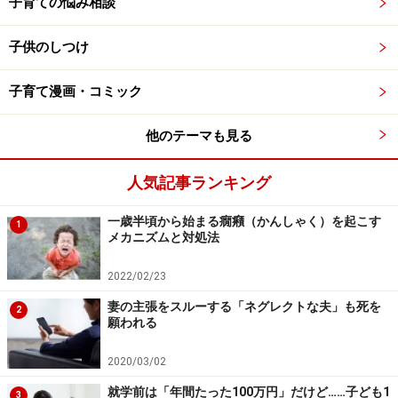
子育ての悩み相談
第に「楽しそう」「興味がある」「やってみたい」とい
った、自分の内側から湧き出た気持ちを学びへとつなげ
子供のしつけ
る「内発的動機」も少しずつ喚起されていくかもしれま
せん。
子育て漫画・コミック
行動3. 子どもの個性を面白がり、人と比較
他のテーマも見る
しない
人気記事ランキング
保護者はどうしても、自分の子どもを周りの子どもと比
較してしまいがちです。しかしそれは、子どもの個性を
一歳半頃から始まる癇癪（かんしゃく）を起こす
1
メカニズムと対処法
否定することにつながります。
2022/02/23
「人と比べず、お子さんの個性を面白がる保護者の方
妻の主張をスルーする「ネグレクトな夫」も死を
2
は、その子自身の持つユニークな才能や興味を認め、
願われる
『すごいね！』と心からほめることができています。こ
2020/03/02
れからの時代はAIが多くの知識を補完してくれるため、
就学前は「年間たった100万円」だけど……子ども1
その子の個性や才能を伸ばすことがより重要になりま
3