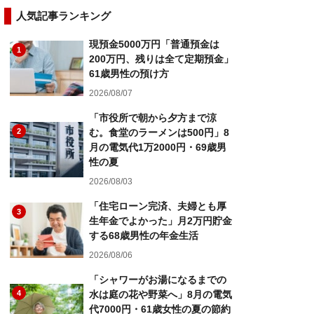
人気記事ランキング
現預金5000万円「普通預金は
1
200万円、残りは全て定期預金」
61歳男性の預け方
2026/08/07
「市役所で朝から夕方まで涼
2
む。食堂のラーメンは500円」8
月の電気代1万2000円・69歳男
性の夏
2026/08/03
「住宅ローン完済、夫婦とも厚
3
生年金でよかった」月2万円貯金
する68歳男性の年金生活
2026/08/06
「シャワーがお湯になるまでの
4
水は庭の花や野菜へ」8月の電気
代7000円・61歳女性の夏の節約