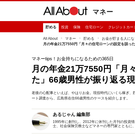
マネー
貯める
投資
保険
住宅ローン
クレジットカー
All About
マネー
貯める
お金が貯まる人にな
月の年金21万7550円「月々の住宅ローンの設定を誤っ
マネーtips！お金持ちになるための365日
月の年金21万7550円「
た」66歳男性が振り返る
老後の心配事といえば、やはりお金。現役時代にいくら稼ぎ、貯蓄
ート調査から、広島県在住66歳男性のケースを紹介します。
あるじゃん 編集部
1995年に創刊し、2012年に休刊した月刊の投
士、社会保険労務士などマネーの専門家とともに
新トピックス、おトク・節約コラムなど、役立つ