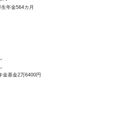
生年金564カ月
し
し
基金2万6400円