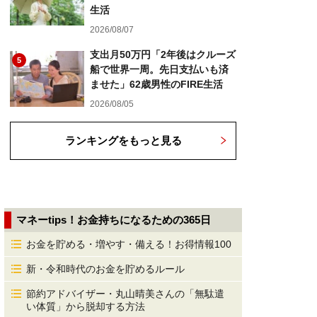
生活
2026/08/07
支出月50万円「2年後はクルーズ
5
船で世界一周。先日支払いも済
ませた」62歳男性のFIRE生活
2026/08/05
ランキングをもっと見る
マネーtips！お金持ちになるための365日
お金を貯める・増やす・備える！お得情報100
新・令和時代のお金を貯めるルール
節約アドバイザー・丸山晴美さんの「無駄遣
い体質」から脱却する方法