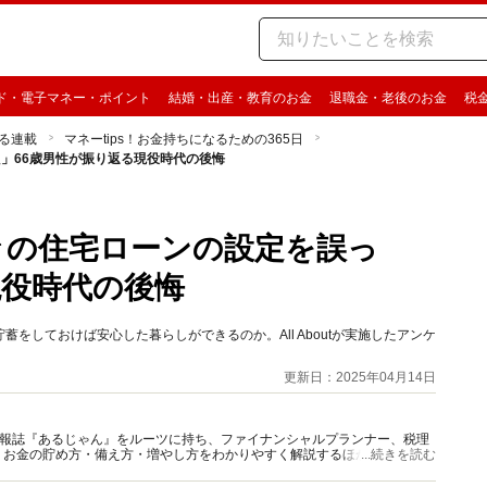
ド・電子マネー・ポイント
結婚・出産・教育のお金
退職金・老後のお金
税
る連載
マネーtips！お金持ちになるための365日
た」66歳男性が振り返る現役時代の後悔
月々の住宅ローンの設定を誤っ
現役時代の後悔
をしておけば安心した暮らしができるのか。All Aboutが実施したアンケ
更新日：2025年04月14日
資情報誌『あるじゃん』をルーツに持ち、ファイナンシャルプランナー、税理
、お金の貯め方・備え方・増やし方をわかりやすく解説するほか、マネー最
...続きを読む
情報を発信しています。