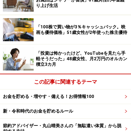
お風呂はシャワーが習慣」61歳男性の年金繰
ひと月の支出は約「40万～50万円」。年金だけで「毎月
り上げ生活
賄えている」と回答されています。
「100株で買い物が3％キャッシュバック。映
「普通の生活をしていれば結構あまる」
画も優待価格」51歳女性が2年使った株主優待
現在年金以外の収入はないそうで、年金で足りない支出
がある場合については「貯蓄」で賄っているという投稿
「投資は怖かったけど、YouTubeを見たら手
者。
軽そうだった」48歳女性、月2万円のオルカン
積立3カ月
とはいえ、特に「節約はしていません。普通の生活をし
ていれば結構あまる」といい、「海外旅行にいく際は年
この記事に関連するテーマ
金だけでは足りないので貯蓄から補填している」とのこ
お金を貯める・増やす・備える！お得情報100
と。
新・令和時代のお金を貯めるルール
旅行については、「毎年海外旅行をしている。私はワイ
ンなどをテーマに旅行を計画し、妻は駐在時に通ってい
節約アドバイザー・丸山晴美さんの「無駄遣い体質」から脱
た乗馬クラブを再訪することが多い」と教えてくれまし