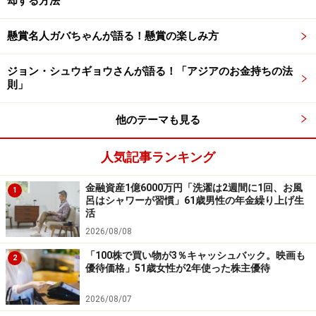
却する方法
た。
懸賞名人ガバちゃんが語る！懸賞の楽しみ方
ジョン・シュウギョウさんが語る！「アジアのお金持ちの法
則」
他のテーマも見る
人気記事ランキング
金融資産1億6000万円「洗濯は2週間に1回、お風
1
呂はシャワーが習慣」61歳男性の年金繰り上げ生
活
2026/08/08
「基礎年金は満額プラスアルファ」
「100株で買い物が3％キャッシュバック。映画も
2
優待価格」51歳女性が2年使った株主優待
現役時代にもっとこうしておけばよかったことがある
か、との問いには「後悔はありません。大学は法学部で
2026/08/07
社会保障法の勉強を通じて日本の年金制度などを（よ