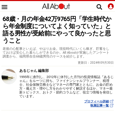
68歳・月の年金42万9765円「学生時代か
ら年金制度についてよく知っていた」と
語る男性が受給前にやって良かったと思
うこと
老後の心配事といえば、やはりお金。現役時代にいくら稼ぎ、貯蓄をし
ておけば安心した暮らしができるのか。All Aboutが実施したアンケート
調査から、福岡県在住68歳男性のケースを紹介します。
更新日：
2024年09月30日
あるじゃん 編集部
1995年に創刊し、2012年に休刊した月刊の投資情報誌『あるじ
ゃん』をルーツに持ち、ファイナンシャルプランナー、税理
士、社会保険労務士などマネーの専門家とともに、お金の貯め
方・備え方・増やし方をわかりやすく解説するほか、マネー最
新トピックス、おトク・節約コラムなど、役立つ情報を発信し
ています。
プロフィール詳細
執筆記事一覧