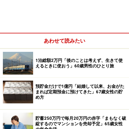
障害基礎年金や障害厚生年金（障害年金）：なし
遺族基礎年金や遺族厚生年金（遺族年金）：なし
あわせて読みたい
1泊総額2万円「後のことは考えず、生きて使
えるときに使おう」60歳男性のひとり旅
預貯金だけで1億円「結婚して以来、お金がた
まれば定期預金に預けてきた」67歳女性の貯
め方
その他（企業年金や個人年金保険など）：企業年金7万
1100円、個人年金10万9364円、米国年金3万6700円
貯蓄250万円で毎月20万円の赤字「まもなく破
綻するのでマンションを売却予定」65歳女性
配偶者の年金や収入：老齢基礎年金84万円（年額）、老