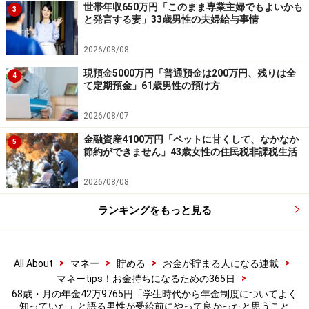
世帯年収650万円「このまま専業主婦でもよいかも
3
く）知っていた」とのこと。
と発言する妻」33歳男性の夫婦給与事情
2026/08/08
「実際にやって良かったと思うのは、60歳で国民年金に
現預金5000万円「普通預金は200万円、残りは全
特例任意加入し、学生時代の未加入期間37カ月分を払い
4
て定期預金」61歳男性の預け方
込み480カ月分を完納。付加年金にも加入したので現時
点で基礎年金は満額プラスアルファ受領し、妻の基礎年
2026/08/07
金も同様に任意加入」したと言います。
金融資産4100万円「ペットに甘くして、なかなか
5
節約ができません」43歳女性の住民税非課税生活
さらには「納付に際しては前納・早割を活用し納付額を
2026/08/08
減額、確定申告では社会保険料控除を申告し所得税を節
税。個人年金にも加入し、若い頃は高金利だったので結
ランキングをもっと見る
構増えた」と説明されています。
>
>
>
>
All About
マネー
貯める
お金が貯まる人になる連載
今の生活の不安は、やはり「健康」。「残念ながら子宝
>
マネーtips！お金持ちになるための365日
には恵まれなかったので財産は妻と二人で使い切る予
68歳・月の年金42万9765円「学生時代から年金制度についてよく
定。現時点で夫婦とも大きな病気はしていませんが、出
知っていた」と語る男性が受給前にやって良かったと思うこと