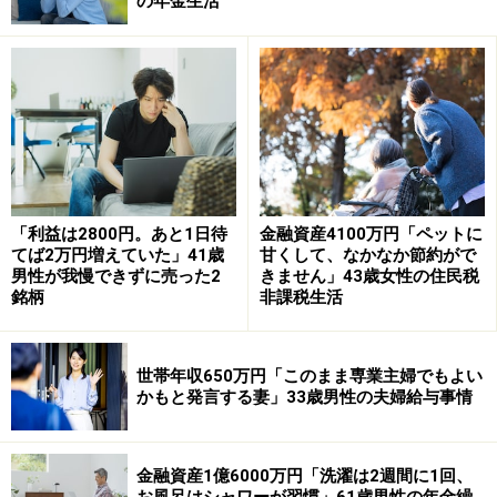
の年金生活
齢厚生年金2万円（年額）、米国年金24万円（年額、支
給予定）
「年金は月50万円以上あり生活には十分」
現在の年金額について満足しているか、の問いに「満足
している」と回答した今回の投稿者。
「利益は2800円。あと1日待
金融資産4100万円「ペットに
てば2万円増えていた」41歳
甘くして、なかなか節約がで
その理由として「夫婦の年金を合計すると月50万円以上
男性が我慢できずに売った2
きません」43歳女性の住民税
あり生活には十分」と語っています。
銘柄
非課税生活
加えて「40代半ばに米国駐在員として米国で勤務してい
世帯年収650万円「このまま専業主婦でもよい
たため、米国年金がもらえる。アメリカの物価上昇と円
かもと発言する妻」33歳男性の夫婦給与事情
安もあり毎年支給額が増えている。来年から妻にも支給
される予定」とのこと。
金融資産1億6000万円「洗濯は2週間に1回、