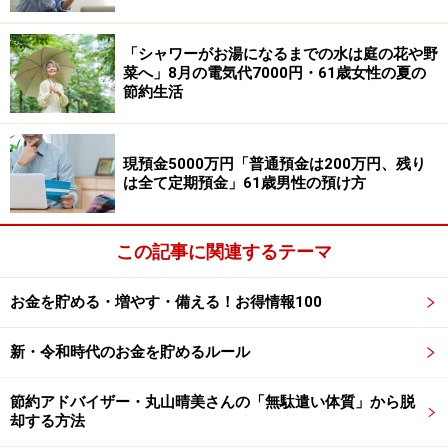
年金以外に「夫婦ともに定期的な配当収入があり、年額
「シャワーがお湯になるまでの水は庭の花や野
で私が30万円、夫が20万円」だそう。
菜へ」8月の電気代7000円・61歳女性の夏の
節約生活
さらには「夫は製造業の研究職。健康であり、やりがい
もあり休暇も十分取れるため、定年後も毎日働いてくれ
現預金5000万円「普通預金は200万円、残り
ている」とのこと。
は全て定期預金」61歳男性の預け方
年金生活においては「現役時代から贅沢な生活をしてい
この記事に関連するテーマ
なかった為、質をおとす事なく移行できた。外食は家族
か友人とする。休日の暇つぶしにモールには出かけな
お金を貯める・増やす・備える！お得情報100
い」と教えてくれました。
新・令和時代のお金を貯めるルール
節約アドバイザー・丸山晴美さんの「無駄遣い体質」から脱
却する方法