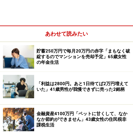
遺族基礎年金や遺族厚生年金（遺族年金）：なし
あわせて読みたい
貯蓄250万円で毎月20万円の赤字「まもなく破
綻するのでマンションを売却予定」65歳女性
の年金生活
「利益は2800円。あと1日待てば2万円増えて
いた」41歳男性が我慢できずに売った2銘柄
その他（企業年金や個人年金保険など）：企業年金3万
4900円
金融資産4100万円「ペットに甘くして、なか
なか節約ができません」43歳女性の住民税非
課税生活
配偶者の年金や収入：国民年金78万円（年額）、厚生年