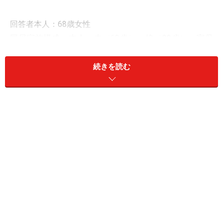
回答者本人：68歳女性
同居家族構成：本人、夫（68歳）、娘（38歳）、実母
（94歳）
居住地：岐阜県
続きを読む
リタイア前の雇用形態：正社員
リタイア前の年収：700万円
現在の資産：預貯金8000万円、リスク資産2000万円
現役時代に加入していた公的年金の種類と加入年数：厚
生年金45年
現在受給している年金額（月額）
老齢基礎年金（国民年金）：6万5637円
老齢厚生年金（厚生年金）：11万3856円
障害基礎年金や障害厚生年金（障害年金）：なし