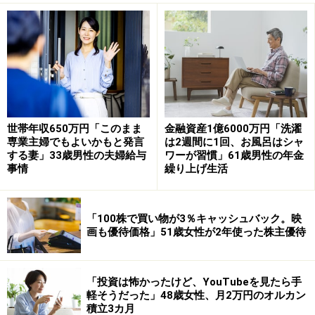
金140万円（年額）、給与収入400万円（年額）
「年金のみで十分生活していける」
現在の年金額について満足しているか、の問いに「満足
している」と回答した今回の投稿者。
世帯年収650万円「このまま
金融資産1億6000万円「洗濯
その理由として「夫婦の年金のみで十分生活していけ
専業主婦でもよいかもと発言
は2週間に1回、お風呂はシャ
る」と語っています。
する妻」33歳男性の夫婦給与
ワーが習慣」61歳男性の年金
事情
繰り上げ生活
ひと月の支出は約「30万円」。年金だけで「毎月賄えて
いる」と回答されています。
「100株で買い物が3％キャッシュバック。映
画も優待価格」51歳女性が2年使った株主優待
「質をおとす事なく年金生活に移行でき
た」
「投資は怖かったけど、YouTubeを見たら手
軽そうだった」48歳女性、月2万円のオルカン
年金で支出については賄えているという投稿者。
積立3カ月