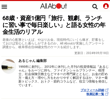
68歳・資産1億円「旅行、観劇、ランチ
に習い事で毎日楽しい」と語る女性の年
金生活のリアル
老後の心配事といえば、やはりお金。現役時代にいくら稼ぎ、貯蓄をし
ておけば安心した暮らしができるのか。All Aboutが実施したアンケート
調査から、岐阜県在住68歳女性のケースを紹介します。
更新日：
2024年09月18日
あるじゃん 編集部
1995年に創刊し、2012年に休刊した月刊の投資情報誌『あるじ
ゃん』をルーツに持ち、ファイナンシャルプランナー、税理
士、社会保険労務士などマネーの専門家とともに、お金の貯め
方・備え方・増やし方をわかりやすく解説するほか、マネー最
新トピックス、おトク・節約コラムなど、役立つ情報を発信し
ています。
プロフィール詳細
執筆記事一覧