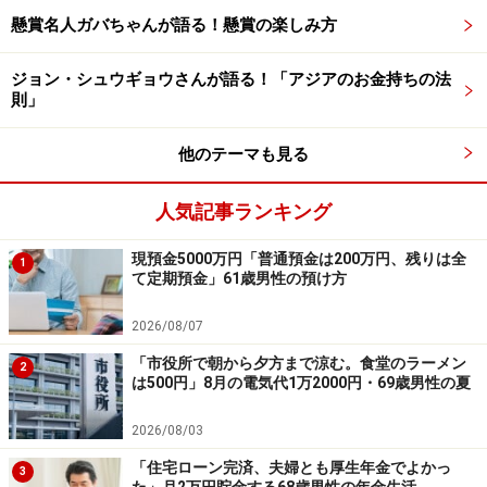
懸賞名人ガバちゃんが語る！懸賞の楽しみ方
ジョン・シュウギョウさんが語る！「アジアのお金持ちの法
則」
他のテーマも見る
「将来施設に入ろうと考えているが……」
人気記事ランキング
現役時代にもっとこうしておけばよかったことがある
現預金5000万円「普通預金は200万円、残りは全
1
か、との問いには「通勤に45年間1時間以上をかけ、と
て定期預金」61歳男性の預け方
にかく毎日時間がなく、子育ても常に早くしなさいが口
2026/08/07
癖だった。出世よりも個人の生活をもっと大切にすれば
「市役所で朝から夕方まで涼む。食堂のラーメン
良かった」と振り返ります。
2
は500円」8月の電気代1万2000円・69歳男性の夏
唯一の心配事と言えば「高齢の母を自宅で面倒みている
2026/08/03
が自分達は将来施設に入ろうと考えている。それぞれの
「住宅ローン完済、夫婦とも厚生年金でよかっ
3