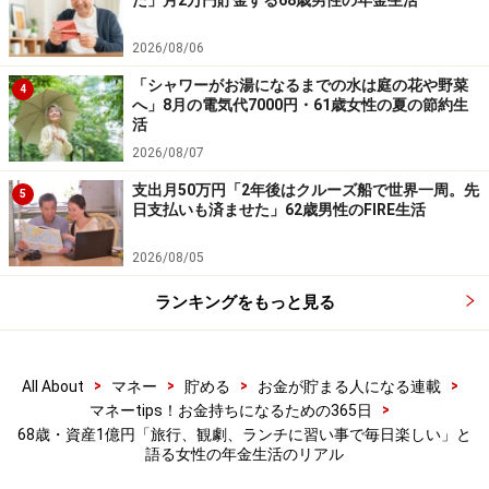
た」月2万円貯金する68歳男性の年金生活
年金だけでは足らないので預金を取り崩す事になると思
うと不安」とコメント。
2026/08/06
「シャワーがお湯になるまでの水は庭の花や野菜
4
いっぽうで「何をするにも何を買うにも躊躇せずにでき
へ」8月の電気代7000円・61歳女性の夏の節約生
活
る。旅行、観劇、ランチ、習い事などに誘われ毎日楽し
2026/08/07
い。休暇を取りやすくなった夫との登山や麻雀も楽し
い。孫や娘に惜しみなくお金を使えるのも満足」と充実
支出月50万円「2年後はクルーズ船で世界一周。先
5
日支払いも済ませた」62歳男性のFIRE生活
した自由時間を過ごされているようでした。
2026/08/05
※皆さんの年金エピソードを募集中です。エピソードの
ランキングをもっと見る
採用で3000円分のAmazonギフト券をもれなくプレゼン
ト。応募は
こちら
から
ーーーーーーーーーーーーーーーー
>
>
>
>
All About
マネー
貯める
お金が貯まる人になる連載
※本文カッコ内の回答者コメントは原文に準拠していま
>
マネーtips！お金持ちになるための365日
す
68歳・資産1億円「旅行、観劇、ランチに習い事で毎日楽しい」と
語る女性の年金生活のリアル
※エピソードは投稿者の当時のものです。現在とはサー