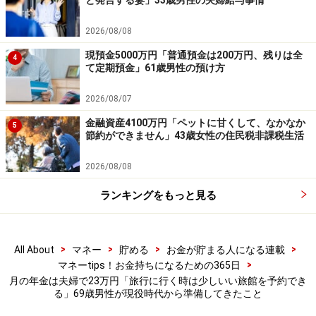
と発言する妻」33歳男性の夫婦給与事情
また63歳で退職後に「401kの拠出で貯まった2000万円
を全額高配当株に投資」を実施。現在は「年間100万円
2026/08/08
の配当がある」といいますが、実は「投資活動を（もっ
現預金5000万円「普通預金は200万円、残りは全
4
て定期預金」61歳男性の預け方
と）早く始めるべきでした」と悔やむ気持ちもある様子
です。
2026/08/07
金融資産4100万円「ペットに甘くして、なかなか
5
年金額については満足していないとコメントされた投稿
節約ができません」43歳女性の住民税非課税生活
者でしたが、「配当金とアルバイト代で、買い物で我慢
2026/08/08
する事が無い。体が動くうちは、旅行（に行く時）も少
し良い旅館を予約できる」と、年金以外の収入で生活を
ランキングをもっと見る
楽しまれているそうです。
※皆さんの年金エピソードを募集中です。エピソードの
>
>
>
>
All About
マネー
貯める
お金が貯まる人になる連載
>
マネーtips！お金持ちになるための365日
採用で3000円分のAmazonギフト券をもれなくプレゼン
月の年金は夫婦で23万円「旅行に行く時は少しいい旅館を予約でき
ト。応募は
こちら
から
る」69歳男性が現役時代から準備してきたこと