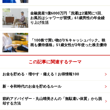
ら月5万円を補填」しているという投稿者。
金融資産1億6000万円「洗濯は2週間に1回、
お風呂はシャワーが習慣」61歳男性の年金繰
「飲食店で早朝週4日」働いており、「1日4時間、時給
り上げ生活
1100円」の収入を得ているといいます。
年金生活においては「家庭菜園で野菜を調達している」
「100株で買い物が3％キャッシュバック。映
画も優待価格」51歳女性が2年使った株主優待
「外食は株主優待を利用」と、食費を抑える工夫をして
いるとのこと。
この記事に関連するテーマ
お金を貯める・増やす・備える！お得情報100
新・令和時代のお金を貯めるルール
節約アドバイザー・丸山晴美さんの「無駄遣い体質」から脱
却する方法