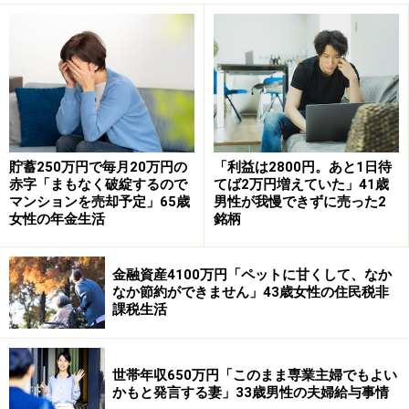
「インフレでも年金額は変わらない」
現在の年金額に満足しているか、の問いに「満足してい
ない」と回答した今回の投稿者。
その理由について「インフレ（が原因で年金収入が支
出）に追いつかない」「生活費全般が値上げされ、賃金
貯蓄250万円で毎月20万円の
「利益は2800円。あと1日待
赤字「まもなく破綻するので
てば2万円増えていた」41歳
水準も記録的にアップしたが、年金（額）は変わらな
マンションを売却予定」65歳
男性が我慢できずに売った2
い」とコメントしています。
女性の年金生活
銘柄
ひと月の支出は約「28万円」。年金だけで「毎月足りな
金融資産4100万円「ペットに甘くして、なか
い」と回答されました。
なか節約ができません」43歳女性の住民税非
課税生活
「飲食店で早朝週4日・1日4時間のアルバイ
ト」
世帯年収650万円「このまま専業主婦でもよい
かもと発言する妻」33歳男性の夫婦給与事情
年金で足りない分の支出については「アルバイト収入か