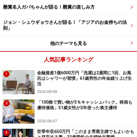
懸賞名人ガバちゃんが語る！懸賞の楽しみ方
ジョン・シュウギョウさんが語る！「アジアのお金持ちの法
「株の配当金とアルバイト収入で買い物や
則」
旅行も楽しめる」
他のテーマも見る
現役時代には「30代で家を購入」した後、「（住宅ロー
ンは）繰り上げ返済で50歳までに返済終了」と借金を早
人気記事ランキング
めにゼロに。
金融資産1億6000万円「洗濯は2週間に1回、お風
1
呂はシャワーが習慣」61歳男性の年金繰り上げ生
併せて「会社が401k（確定拠出年金）を導入していたの
活
で、（適宜）銘柄の見直しをしていた。持株会（への加
2026/08/08
入）も、給与天引きで5％の補助があったので、月2万円
「100株で買い物が3％キャッシュバック。映画も
2
優待価格」51歳女性が2年使った株主優待
を積み立てた。株式投資も、生命保険を解約した返金
200万円を元手に、高配当株に投資した」とお金を増や
2026/08/07
す工夫もされてきたそう。
世帯年収650万円「このまま専業主婦でもよいかも
3