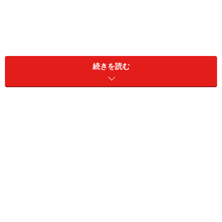
同居家族構成：本人、妻（72歳）
続きを読む
居住地：山梨県
リタイア前の雇用形態：正社員
リタイア前の年収：600万円
現在の貯蓄額：預貯金2000万円、リスク資産6000万円
現役時代に加入していた公的年金の種類と加入年数：国
民年金40年、厚生年金38年
現在受給している年金額（月額）
老齢基礎年金（国民年金）：6万円
老齢厚生年金（厚生年金）：12万円
障害基礎年金や障害厚生年金（障害年金）：なし