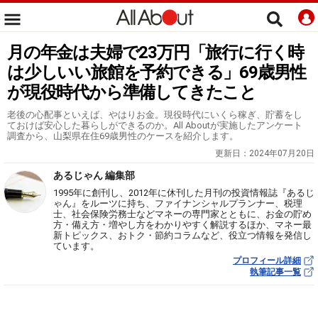
月の年金は夫婦で23万円「旅行に行く時
は少しいい旅館を予約できる」69歳男性
が現役時代から準備してきたこと
老後の心配事といえば、やはりお金。現役時代にいくら稼ぎ、貯蓄をし
ておけば安心した暮らしができるのか。All Aboutが実施したアンケート
調査から、山梨県在住69歳男性のケースを紹介します。
更新日：
2024年07月20日
あるじゃん 編集部
1995年に創刊し、2012年に休刊した月刊の投資情報誌『あるじ
ゃん』をルーツに持ち、ファイナンシャルプランナー、税理
士、社会保険労務士などマネーの専門家とともに、お金の貯め
方・備え方・増やし方をわかりやすく解説するほか、マネー最
新トピックス、おトク・節約コラムなど、役立つ情報を発信し
ています。
プロフィール詳細
執筆記事一覧