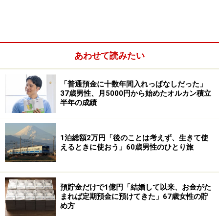
遺族基礎年金や遺族厚生年金（遺族年金）：なし
あわせて読みたい
「普通預金に十数年間入れっぱなしだった」
37歳男性、月5000円から始めたオルカン積立
半年の成績
1泊総額2万円「後のことは考えず、生きて使
えるときに使おう」60歳男性のひとり旅
その他（企業年金や個人年金保険など）：なし
預貯金だけで1億円「結婚して以来、お金がた
配偶者の年金や収入：老齢年金60万円（年額）、給与収
まれば定期預金に預けてきた」67歳女性の貯
入150万円（年額）
め方