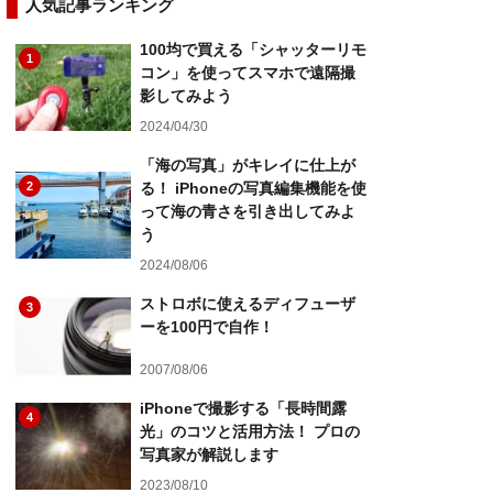
人気記事ランキング
100均で買える「シャッターリモ
1
コン」を使ってスマホで遠隔撮
影してみよう
2024/04/30
「海の写真」がキレイに仕上が
2
る！ iPhoneの写真編集機能を使
って海の青さを引き出してみよ
う
2024/08/06
ストロボに使えるディフューザ
3
ーを100円で自作！
2007/08/06
iPhoneで撮影する「長時間露
4
光」のコツと活用方法！ プロの
写真家が解説します
2023/08/10