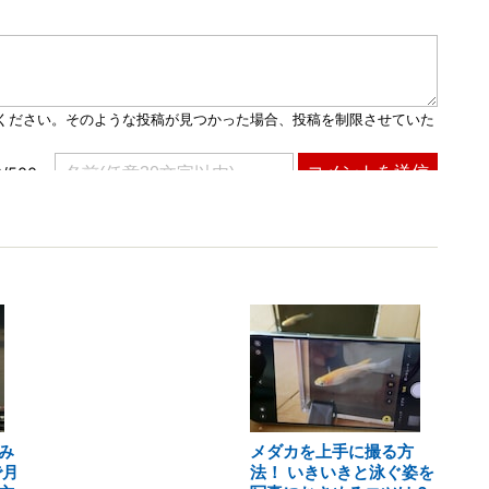
み
メダカを上手に撮る方
で月
法！ いきいきと泳ぐ姿を