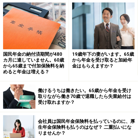
さらに、下記の要件を満たす人は、65歳になる前に受け
取れる年金があります。これを「特別支給の老齢厚生年
金」といいます。
昭和60年に、法律改正が行われ、老齢厚生年金の受給開
始年齢が60歳から65歳に引き上げられました。「特別支
国民年金の納付済期間が480
19歳年下の妻がいます。65歳
給の老齢厚生年金」は、老齢厚生年金の受給開始年齢を
カ月に達していません。60歳
から年金を受け取ると加給年
から65歳まで付加保険料を納
金はもらえますか？
段階的にすることで、スムーズに改正を実施するために
めると年金は増える？
設けられました。
働けるうちは働きたい。65歳から年金を受け
■60代前半でもらえる「特別支給の老齢厚生年金」を受
取りながら働き70歳で退職したら失業給付は
受け取れますか？
け取れる人は、次の要件を満たす人です
●男性：昭和36年4月1日以前生まれ
●女性：昭和41年4月1日以前生まれ
会社員は国民年金保険料を払っているのに、厚
生年金保険料も払うのはなぜ？ 二重払いにな
●老齢基礎年金の受給資格期間（10年）がある
りませんか？
●厚生年金保険等に1年以上加入していた