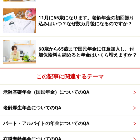
●生年月日に応じた受給開始年齢に達している
11月に65歳になります。老齢年金の初回振り
込みはいつ？なぜ数カ月後になるのですか？
■年齢に応じた特別支給の老齢厚生年金受給開始年齢
60歳から65歳まで国民年金に任意加入し、付
加保険料も納めると年金はいくら増えますか？
生年月日と性別に応じた特別支給の老齢厚生年金の受給開始
年齢※出典：日本年金機構ホームページより
相談者が、厚生年金保険等に1年以上加入していた等の
この記事に関連するテーマ
要件を満たしていれば、63歳から特別支給の老齢厚生年
金がもらえます。さらに65歳になり要件を満たしていれ
老齢基礎年金（国民年金）についてのQA
ば、老齢基礎年金と老齢厚生年金がもらえることになり
老齢厚生年金についてのQA
ます。
※専門家に取り上げてほしい質問がある人は
こちらから
パート・アルバイトの年金についてのQA
応募するか、コメント欄への書き込みをお願いします。
在職老齢年金についてのQA