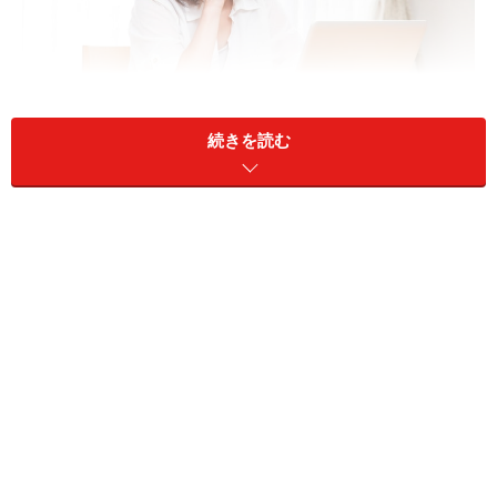
続きを読む
63歳から受給できる年金がある？ 65歳からもらえる年金は
何？
A：相談者が、厚生年金保険等に1年以上加
入していた等の要件を満たしていれば、63
歳から特別支給の老齢厚生年金がもらえま
す。65歳になると、老齢基礎年金と老齢厚
生年金がもらえます
そもそも老齢年金（老齢基礎年金と老齢厚生年金）の受
給開始年齢は、原則として65歳となります。老齢基礎年
金は、保険料納付済期間と保険料免除期間などを合算し
た「受給資格期間」が10年以上ある場合に、65歳から受