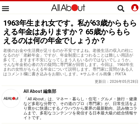
1963年生まれ女です。私が63歳からもら
える年金はありますか？ 65歳からもら
えるのは何の年金でしょうか？
老後のお金や生活費が足りるのか不安ですよね。老後生活の収入の柱に
なるのが「老齢年金」ですが、年金制度にまつわることは難しい用語が
多くて、ますます不安になってしまう人もいるのではないでしょうか。
そんな年金初心者の方の疑問に専門家が回答します。今回は、1963年生
まれの女性がもらえる年金について説明します。専門家に質問がある人
はコメント欄に書き込みをお願いします。※サムネイル画像：PIXTA
更新日：
2026年05月28日
All About 編集部
「All About」は、マネー・暮らし・住宅・グルメ・旅行・健康
など多彩な分野で、その道のプロ（専門家）が、日常生活をよ
り豊かに快適にするノウハウから業界の最新動向、読み物コラ
ムまで、多彩なコンテンツを発信する日本最大級の総合情報サ
イトです。