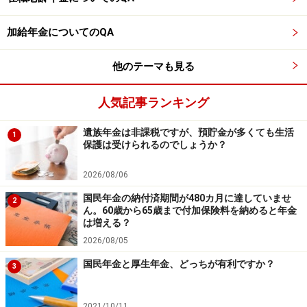
監修・文／深川 弘恵（ファイナンシャルプランナー）
加給年金についてのQA
※記事内容は執筆時点のものです。最新の内容をご確認くださ
い。
他のテーマも見る
本記事の内容は一般的な情報提供を目的としており、特定の金融
商品や投資行動を推奨するものではありません。
投資や資産運用に関する最終的なご判断はご自身の責任において
人気記事ランキング
行ってください。
掲載情報の正確性・完全性については十分に配慮しております
遺族年金は非課税ですが、預貯金が多くても生活
が、その内容を保証するものではなく、これに基づく損失・損害
1
保護は受けられるのでしょうか？
などについて当社は一切の責任を負いません。
最新の情報や詳細については、必ず各金融機関やサービス提供者
の公式情報をご確認ください。
2026/08/06
国民年金の納付済期間が480カ月に達していませ
2
【編集部からのお知らせ】
ん。60歳から65歳まで付加保険料を納めると年金
・「家計」について、
アンケート（2026/8/31まで）
を実施
は増える？
中です！
2026/08/05
※抽選で20名にAmazonギフト券1000円分プレゼント
※謝礼付きの限定アンケートやモニター企画に参加が可能に
国民年金と厚生年金、どっちが有利ですか？
3
なります
2021/10/11