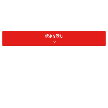
続きを読む
今回は、京都府に住む56歳男性の資産運用エピソードを
見ていきます。
■家族構成
妻と二人暮らし
■金融資産
世帯年収：本人50万円（自営業）、配偶者700万円
世帯金融資産：現預金4500万円、リスク資産8000万円