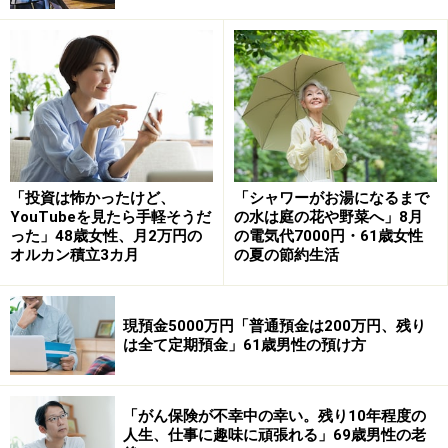
その他：約200万円
投資歴自体は10年未満だという今回の投稿者。
「現預金だけが増えたためにバカらしくなり、投資を始
めたのが2018年頃です。投資とは具体的にどのような活
「投資は怖かったけど、
「シャワーがお湯になるまで
動なのかがイメージできていなかったので、目標は特に
YouTubeを見たら手軽そうだ
の水は庭の花や野菜へ」8月
決めずに開始しました。普通預金に預けている事がバカ
った」48歳女性、月2万円の
の電気代7000円・61歳女性
オルカン積立3カ月
の夏の節約生活
らしい（実質的に損をしている）との考えで、現金の預
け先を変えてみる、という程度の考えで開始した」との
こと。
現預金5000万円「普通預金は200万円、残り
は全て定期預金」61歳男性の預け方
56歳・資産1億2500万円男性の具体的な資
産運用の実践方法は？
「がん保険が不幸中の幸い。残り10年程度の
人生、仕事に趣味に頑張れる」69歳男性の老
ではどのように運用を実践していったのでしょうか。い