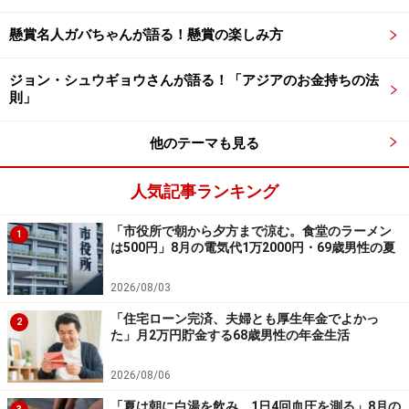
ロボアド投資への増額（株式売却益を）、および、その
懸賞名人ガバちゃんが語る！懸賞の楽しみ方
他の現在保有する投信の行方を見守るつもりでいます」
と運用方法やスタンスを説明されています。
ジョン・シュウギョウさんが語る！「アジアのお金持ちの法
則」
56歳・資産1億2500万円男性が投資で痛感
していることは？
他のテーマも見る
運用の工夫が見える投稿者。一方で後悔や失敗もあると
人気記事ランキング
言います。
「市役所で朝から夕方まで涼む。食堂のラーメン
1
は500円」8月の電気代1万2000円・69歳男性の夏
「もっと早い時期に運用を開始すべきだったと痛感しま
した。自分の金融資産を細かく把握するようになり、長
2026/08/03
期にわたる（資産の増減に関する）人生設計がかなり明
「住宅ローン完済、夫婦とも厚生年金でよかっ
2
確になりました。夫婦共に散財するタイプでは無いの
た」月2万円貯金する68歳男性の年金生活
で、ひょっとするとお金を使いきれずに死ぬ事になるの
2026/08/06
かもしれないと思う事もあります」とコメント。
「夏は朝に白湯を飲み、1日4回血圧を測る」8月の