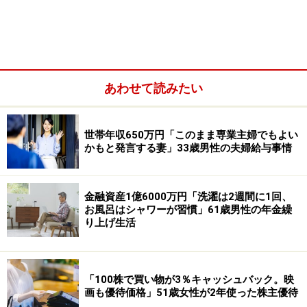
■リスク資産の内訳
iDeCo：約500万円
ロボアドバイザー投資：約4,000万円
日米株式：約1000万円
国内投信：約2000万円
あわせて読みたい
国内債権：約300万円
世帯年収650万円「このまま専業主婦でもよい
かもと発言する妻」33歳男性の夫婦給与事情
金融資産1億6000万円「洗濯は2週間に1回、
お風呂はシャワーが習慣」61歳男性の年金繰
り上げ生活
「100株で買い物が3％キャッシュバック。映
画も優待価格」51歳女性が2年使った株主優待