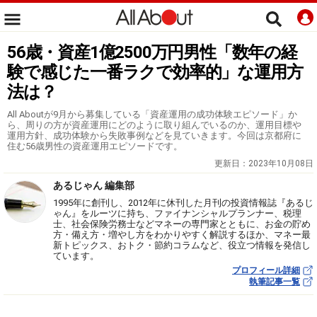
56歳・資産1億2500万円男性「数年の経
験で感じた一番ラクで効率的」な運用方
法は？
All Aboutが9月から募集している「資産運用の成功体験エピソード」か
ら、周りの方が資産運用にどのように取り組んでいるのか、運用目標や
運用方針、成功体験から失敗事例などを見ていきます。今回は京都府に
住む56歳男性の資産運用エピソードです。
更新日：
2023年10月08日
あるじゃん 編集部
1995年に創刊し、2012年に休刊した月刊の投資情報誌『あるじ
ゃん』をルーツに持ち、ファイナンシャルプランナー、税理
士、社会保険労務士などマネーの専門家とともに、お金の貯め
方・備え方・増やし方をわかりやすく解説するほか、マネー最
新トピックス、おトク・節約コラムなど、役立つ情報を発信し
ています。
プロフィール詳細
執筆記事一覧