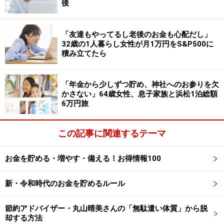
後
ただいた情報を抜粋すると、
・運用開始当初は大手証券会社に相談をし投資信託を2
「友達もやってるし老後のお金も心配だし」
種類購入
32歳の1人暮らし女性が月1万円をS&P500に
・お試しとして日米株も１銘柄づつ少額（合計300万円
積み立てたら
程度）で購入
・そのすぐ後くらいに、ロボアド投資も500万円くらい
「年金から少しずつ貯め、神社へのお参りを欠
からお試しとして開始
かさない」64歳女性、息子家族と浜松1泊総額
6万円旅
・2020年初旬の株価下落時に、安い時に買おうと思い、
10銘柄くらいの日米株を購入
この記事に関連するテーマ
とのこと。
お金を貯める・増やす・備える！お得情報100
また、「現在は、ある程度利益が出た時点で株式を売却
し、それをロボ投資（ロボアド）に振り替えるという運
新・令和時代のお金を貯めるルール
用を行っています。それが一番ラクで効率が良いという
事が、数年の経験で感じたところであるためです」。そ
節約アドバイザー・丸山晴美さんの「無駄遣い体質」から脱
却する方法
のため「個別株の買い増しを行うつもりはあまりなく、