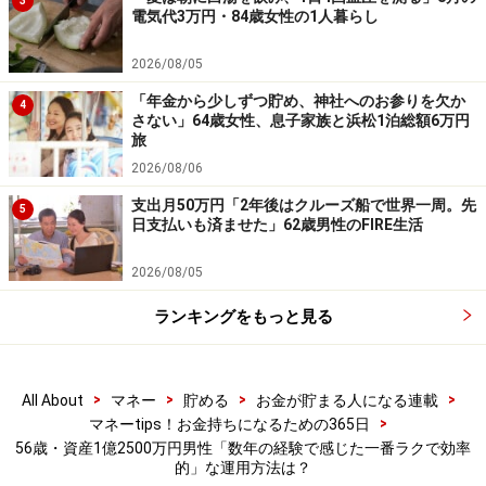
3
電気代3万円・84歳女性の1人暮らし
また「営業マンの説明を聞いただけで内容についてよく
検討せずに購入してしまった投信があり、かなりの値下
2026/08/05
がりをしています（現在、半値程度）。購入後、2～3ヶ
「年金から少しずつ貯め、神社へのお参りを欠か
4
月でその担当営業マンは退職をしたので、急いで売りた
さない」64歳女性、息子家族と浜松1泊総額6万円
旅
い理由が何かあったのかな？と思わなくもありません」
2026/08/06
とのこと。
支出月50万円「2年後はクルーズ船で世界一周。先
5
日支払いも済ませた」62歳男性のFIRE生活
今では「他者から勧められた商品を購入するのはやめよ
うと決めました。他者に相談するにしてもまずは自ら選
2026/08/05
び、その商品の内容などを他者に相談してから決める、
ランキングをもっと見る
という流れにしています」との考えになったそうです。
※資産運用の成功体験に取り上げてほしいエピソードが
>
>
>
>
All About
マネー
貯める
お金が貯まる人になる連載
>
ある人は
こちら
から応募をお願いいたします。
マネーtips！お金持ちになるための365日
56歳・資産1億2500万円男性「数年の経験で感じた一番ラクで効率
的」な運用方法は？