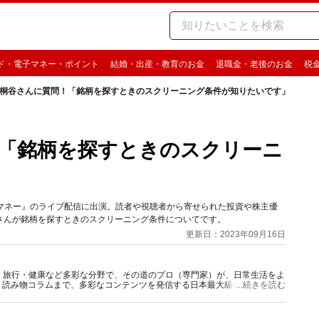
ド・電子マネー・ポイント
結婚・出産・教育のお金
退職金・老後のお金
税
桐谷さんに質問！「銘柄を探すときのスクリーニング条件が知りたいです」
「銘柄を探すときのスクリーニ
」
boutマネー』のライブ配信に出演。読者や視聴者から寄せられた投資や株主優
さんが銘柄を探すときのスクリーニング条件についてです。
更新日：2023年09月16日
グルメ・旅行・健康など多彩な分野で、その道のプロ（専門家）が、日常生活をよ
、読み物コラムまで、多彩なコンテンツを発信する日本最大級の総合情報サ
...続きを読む