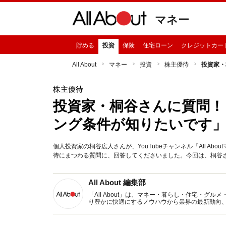
マネー
貯める
投資
保険
住宅ローン
クレジットカー
All About
マネー
投資
株主優待
投資家・
株主優待
投資家・桐谷さんに質問！
ング条件が知りたいです
個人投資家の桐谷広人さんが、YouTubeチャンネル『All A
待にまつわる質問に、回答してくださいました。今回は、桐谷
All About 編集部
「All About」は、マネー・暮らし・住宅・
り豊かに快適にするノウハウから業界の最新動向
イトです。